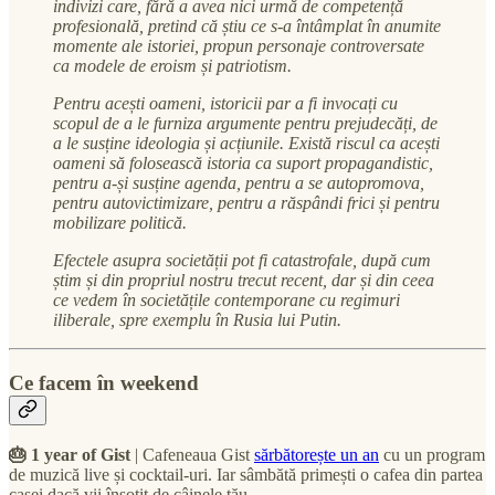
indivizi care, fără a avea nici urmă de competență
profesională, pretind că știu ce s-a întâmplat în anumite
momente ale istoriei, propun personaje controversate
ca modele de eroism și patriotism.
Pentru acești oameni, istoricii par a fi invocați cu
scopul de a le furniza argumente pentru prejudecăți, de
a le susține ideologia și acțiunile. Există riscul ca acești
oameni să folosească istoria ca suport propagandistic,
pentru a-și susține agenda, pentru a se autopromova,
pentru autovictimizare, pentru a răspândi frici și pentru
mobilizare politică.
Efectele asupra societății pot fi catastrofale, după cum
știm și din propriul nostru trecut recent, dar și din ceea
ce vedem în societățile contemporane cu regimuri
iliberale, spre exemplu în Rusia lui Putin.
Ce facem în weekend
🎂 1 year of Gist
| Cafeneaua Gist
sărbătorește un an
cu un program
de muzică live și cocktail-uri. Iar sâmbătă primești o cafea din partea
casei dacă vii însoțit de câinele tău.