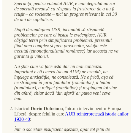
Speranţa, pentru votantul AUR, e mai degrabă un soi
de sperată revanşă ca răspuns la frustrarea de a nu fi
reuşit – ca societate – nici un progres relevant în cei 30
de ani de capitalism.
După dezamăgirea USR, incapabil să răspundă
problemelor pe care el însuși le evidențiase, AUR
câștigă teren prin simplificarea problemei: prezentul
fiind prea complex şi prea provocator, soluţia este
trecutul (etnonaţionalismul românesc) iar aceasta ne va
garanta şi viitorul.
Nu știm cum va face asta dar nu mai contează.
Important e că cineva (acum AUR) ne ascultă, ne
înțelege anxietățile, ne consolează. Ne e frică, aşa că
ne strângem în jurul familiilor (românilor), a limbii
(românilor), a religiei (românilor) şi respingem tot vine
din afară, chiar dacă ‘din afară’ ar putea veni ceva
bun.
Istoricul
Dorin Dobrincu
, într-un interviu pentru Europa
Liberă, despre felul în care
AUR reinterpretează istoria anilor
1930-40
:
Într-o societate insuficient așezată, apar tot felul de