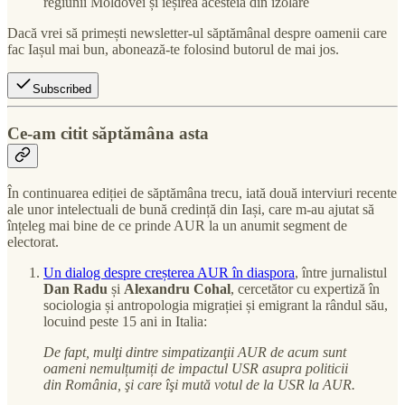
regiunii Moldovei și ieșirea acesteia din izolare
Dacă vrei să primești newsletter-ul săptămânal despre oamenii care
fac Iașul mai bun, abonează-te folosind butorul de mai jos.
Subscribed
Ce-am citit săptămâna asta
În continuarea ediției de săptămâna trecu, iată două interviuri recente
ale unor intelectuali de bună credință din Iași, care m-au ajutat să
înțeleg mai bine de ce prinde AUR la un anumit segment de
electorat.
Un dialog despre creșterea AUR în diaspora
, între jurnalistul
Dan Radu
și
Alexandru Cohal
, cercetător cu expertiză în
sociologia și antropologia migrației și emigrant la rândul său,
locuind peste 15 ani in Italia:
De fapt, mulţi dintre simpatizanţii AUR de acum sunt
oameni nemulțumiți de impactul USR asupra politicii
din România, şi care îşi mută votul de la USR la AUR.