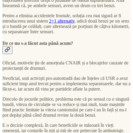
majoritatea șoferilor drept o jumătate de bandă suplimentară. Asta
înseamnă că, pe ambele sensuri, avem un drum cu trei benzi.
Pentru a elimina accidentele frontale, soluția cea mai sigură ar fi
introducerea unui sistem
2+1 alternativ
, adică două benzi pe un sens
și o bandă pe celălalt, care alternează pe porțiuni de câțiva kilometri,
cu separatoare între sensuri.
De ce nu s-a făcut asta până acum?
Oficial, motivele țin de amorțeala CNAIR și a blocajelor cauzate de
proiectanții de drumuri.
Neoficial, unii activiști pro-autostradă dau de înțeles că USR a avut
suficient timp anul trecut pentru a implementa separatoarele, dar nu a
făcut-o, iar acum dă vina pe partidele aflate la putere.
Dincolo de jocurile politice, problema este că pe sensul cu o singură
bandă, viteza de circulație se va reduce și mai mult, toate mașinile
fiind practic limitate la viteza camionului pe care-l au în față și nu-l
pot depăși până când drumul revine la două benzi.
E o decizie complexă, în care beneficiile se măsoară în vieți
omenești, iar costurile în mii și mii de ore petrecute în ambuteiaje.