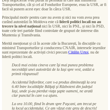
Deși negocierile s-au purtat în perioada în care atât ministerul
Transporturilor, cât și cel al Fondurilor Europene, erau la USR, ar fi
facil să punem acest eșec doar în cârca USR.
Principalul motiv pentru care nu avem și nici nu vom avea prea
curând autostrăzi în Moldova este că
liderii politici locali nu au
trecere la nivel național
nici în USR, nici în PNL, și nici în PSD,
toate cele trei partide fiind controlate de grupuri de interese din
Muntenia și Transilvania.
Merită menționat și că în aceste zile la București, în discuțiile cu
ministrul Transporturilor și conducerea CNAIR, interesele ieșenilor
sunt reprezentate de activiști civici precum
Cătălin Urtoi
, nu de
liderii politici locali.
Dacă mai exista cineva care îşi mai punea problema
necesităţii unei autostrăzi de la Iaşi spre vest, astăzi a
primit răspunsul!
Accidentul înfiorător, care s-a produs dimineaţă la ora
6.40 între localităţile Bălţaţi şi Războieni din judeţul
Iaşi, unde şi-au pierdut viaţa şapte oameni, ne arată
clar punctul în care s-a ajuns.
La ora 10.00, fiind în drum spre Paşcani, am trecut pe
la locul accidentului. Ce am văzut este greu de descris!