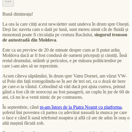
Bună dimineața!
La ora la care citiți acest newsletter sunt undeva în drum spre Onești.
Deși fac naveta cam o dată pe lună, sunt mereu uimit cât de fluidă și
monotonă poate fi circulația pe centura Bacăului,
singurul tronson
de autostradă din Moldova
.
Este ca un
preview
de 20 de minute despre cum ar fi putut arăta
Moldova dacă ar fi fost condusă de oameni pricepuți și cinstiți. Însă
restul drumului, strâmb și periculos, e pe măsura politicienilor pe
care i-am ales să ne reprezinte.
Acum câteva săptămâni, în drum spre Vatra Dornei, am văzut VW-
ul Polo din față rostogolindu-se în aer de trei ori, ca o doză de bere
pe care-o ia vântul. Coborând să văd dacă pot ajuta cumva, primul
gând a fost cât de norocoși au fost pasagerii, un cuplu în jur de 60 de
ani, că nu le-a venit nimic de pe contrasens.
În septembrie, când
m-am întors de la Piatra Neamț cu platforma
,
șoferul îmi povestea că partea cu adevărat nasoală la munca pe care
o face e când îi sună telefonul noaptea și află că are de adus în oraș o
altă mașină făcută zob.