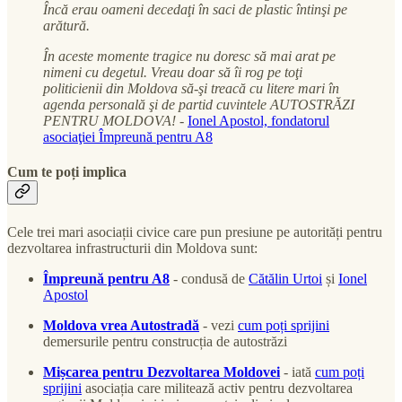
Încă erau oameni decedaţi în saci de plastic întinşi pe
arătură.
În aceste momente tragice nu doresc să mai arat pe
nimeni cu degetul. Vreau doar să îi rog pe toţi
politicienii din Moldova să-şi treacă cu litere mari în
agenda personală şi de partid cuvintele AUTOSTRĂZI
PENTRU MOLDOVA!
-
Ionel Apostol, fondatorul
asociaţiei Împreună pentru A8
Cum te poți implica
Cele trei mari asociații civice care pun presiune pe autorități pentru
dezvoltarea infrastructurii din Moldova sunt:
Împreună pentru A8
- condusă de
Cătălin Urtoi
și
Ionel
Apostol
Moldova vrea Autostradă
- vezi
cum poți sprijini
demersurile pentru construcția de autostrăzi
Mișcarea pentru Dezvoltarea Moldovei
- iată
cum poți
sprijini
asociația care militează activ pentru dezvoltarea