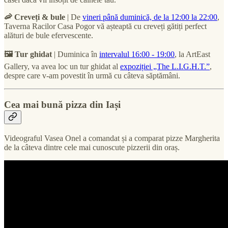
🦐 Creveți & bule
| De
vineri până duminică, de la 12:00 la 22:00
,
Taverna Racilor Casa Pogor vă așteaptă cu creveți gătiți perfect
alături de bule efervescente.
🖼 Tur ghidat
| Duminica în
intervalul 16:00 - 19:00
, la ArtEast
Gallery, va avea loc un tur ghidat al
expoziției „The L.I.G.H.T.”
,
despre care v-am povestit în urmă cu câteva săptămâni.
Cea mai bună pizza din Iași
Videograful Vasea Onel a comandat și a comparat pizze Margherita
de la câteva dintre cele mai cunoscute pizzerii din oraș.