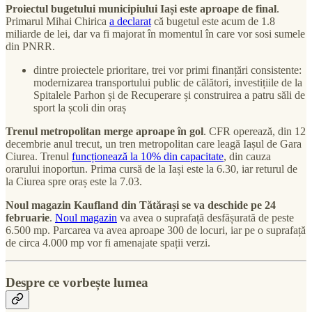
Proiectul bugetului municipiului Iași este aproape de final
.
Primarul Mihai Chirica
a declarat
că bugetul este acum de 1.8
miliarde de lei, dar va fi majorat în momentul în care vor sosi sumele
din PNRR.
dintre proiectele prioritare, trei vor primi finanțări consistente:
modernizarea transportului public de călători, investițiile de la
Spitalele Parhon și de Recuperare și construirea a patru săli de
sport la școli din oraș
Trenul metropolitan merge aproape în gol
. CFR operează, din 12
decembrie anul trecut, un tren metropolitan care leagă Iașul de Gara
Ciurea. Trenul
funcționează la 10% din capacitate
, din cauza
orarului inoportun. Prima cursă de la Iași este la 6.30, iar returul de
la Ciurea spre oraș este la 7.03.
Noul magazin Kaufland din Tătărași se va deschide pe 24
februarie
.
Noul magazin
va avea o suprafață desfășurată de peste
6.500 mp. Parcarea va avea aproape 300 de locuri, iar pe o suprafață
de circa 4.000 mp vor fi amenajate spații verzi.
Despre ce vorbește lumea