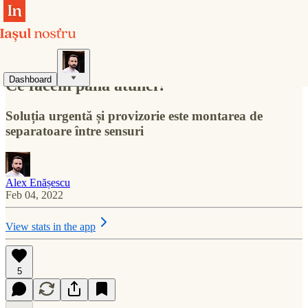
Autostrăzile vor salva vieți în Moldova.
Dashboard
Ce facem până atunci?
Soluția urgentă și provizorie este montarea de
separatoare între sensuri
Alex Enășescu
Feb 04, 2022
View stats in the app
5