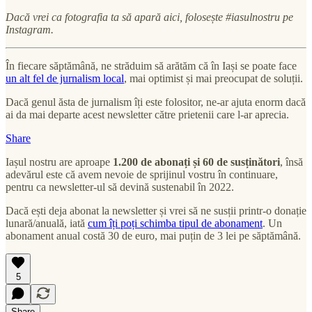
Dacă vrei ca fotografia ta să apară aici, folosește #iasulnostru pe
Instagram.
În fiecare săptămână, ne străduim să arătăm că în Iași se poate face
un alt fel de jurnalism local
, mai optimist și mai preocupat de soluții.
Dacă genul ăsta de jurnalism îți este folositor, ne-ar ajuta enorm dacă
ai da mai departe acest newsletter către prietenii care l-ar aprecia.
Share
Iașul nostru are aproape
1.200 de abonați și 60 de susținători
, însă
adevărul este că avem nevoie de sprijinul vostru în continuare,
pentru ca newsletter-ul să devină sustenabil în 2022.
Dacă ești deja abonat la newsletter și vrei să ne susții printr-o donație
lunară/anuală, iată
cum îți poți schimba tipul de abonament
. Un
abonament anual costă 30 de euro, mai puțin de 3 lei pe săptămână.
5
Share