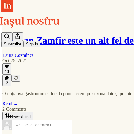
Bogdan Zamfir este un alt fel d
Subscribe
Sign in
Laura Cozmîncă
Oct 26, 2021
13
2
O inițiativă gastronomică locală pune accent pe sezonalitate și pe inte
Read →
2 Comments
Newest first