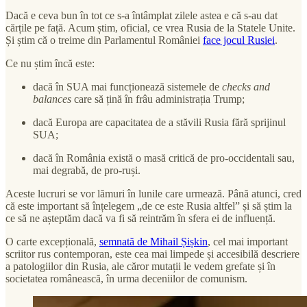
Dacă e ceva bun în tot ce s-a întâmplat zilele astea e că s-au dat
cărțile pe față. Acum știm, oficial, ce vrea Rusia de la Statele Unite.
Și știm că o treime din Parlamentul României
face jocul Rusiei
.
Ce nu știm încă este:
dacă în SUA mai funcționează sistemele de
checks and
balances
care să țină în frâu administrația Trump;
dacă Europa are capacitatea de a stăvili Rusia fără sprijinul
SUA;
dacă în România există o masă critică de pro-occidentali sau,
mai degrabă, de pro-ruși.
Aceste lucruri se vor lămuri în lunile care urmează. Până atunci, cred
că este important să înțelegem „de ce este Rusia altfel” și să știm la
ce să ne așteptăm dacă va fi să reintrăm în sfera ei de influență.
O carte excepțională,
semnată de Mihail Șișkin
, cel mai important
scriitor rus contemporan, este cea mai limpede și accesibilă descriere
a patologiilor din Rusia, ale căror mutații le vedem grefate și în
societatea românească, în urma deceniilor de comunism.