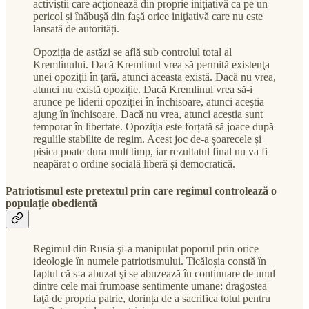
activiștii care acţionează din proprie iniţiativă ca pe un
pericol și înăbuşă din faşă orice iniţiativă care nu este
lansată de autorități.
Opoziția de astăzi se află sub controlul total al
Kremlinului. Dacă Kremlinul vrea să permită existenţa
unei opoziții în țară, atunci aceasta există. Dacă nu vrea,
atunci nu există opoziție. Dacă Kremlinul vrea să-i
arunce pe liderii opoziției în închisoare, atunci aceştia
ajung în închisoare. Dacă nu vrea, atunci aceștia sunt
temporar în libertate. Opoziţia este forțată să joace după
regulile stabilite de regim. Acest joc de-a șoarecele și
pisica poate dura mult timp, iar rezultatul final nu va fi
neapărat o ordine socială liberă și democratică.
Patriotismul este pretextul prin care regimul controlează o
populație obedientă
Regimul din Rusia şi-a manipulat poporul prin orice
ideologie în numele patriotismului. Ticăloșia constă în
faptul că s-a abuzat şi se abuzează în continuare de unul
dintre cele mai frumoase sentimente umane: dragostea
faţă de propria patrie, dorința de a sacrifica totul pentru