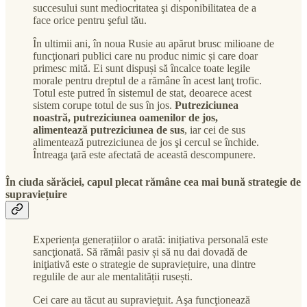
succesului sunt mediocritatea şi disponibilitatea de a
face orice pentru şeful tău.
În ultimii ani, în noua Rusie au apărut brusc milioane de
funcţionari publici care nu produc nimic și care doar
primesc mită. Ei sunt dispuși să încalce toate legile
morale pentru dreptul de a rămâne în acest lanţ trofic.
Totul este putred în sistemul de stat, deoarece acest
sistem corupe totul de sus în jos.
Putreziciunea
noastră, putreziciunea oamenilor de jos,
alimentează putreziciunea de sus
, iar cei de sus
alimentează putreziciunea de jos şi cercul se închide.
Întreaga ţară este afectată de această descompunere.
În ciuda sărăciei, capul plecat rămâne cea mai bună strategie de
supraviețuire
Experiența generațiilor o arată: inițiativa personală este
sancţionată. Să rămâi pasiv și să nu dai dovadă de
iniţiativă este o strategie de supraviețuire, una dintre
regulile de aur ale mentalității rusești.
Cei care au tăcut au supravieţuit. Aşa funcţionează