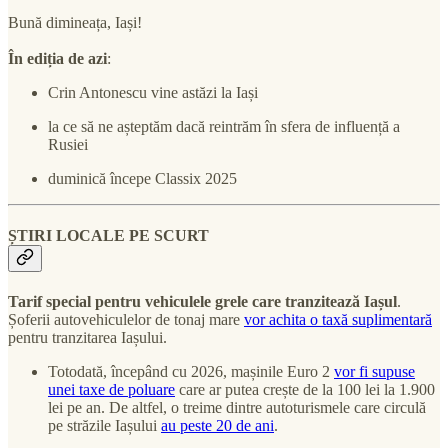
Bună dimineața, Iași!
În ediția de azi
:
Crin Antonescu vine astăzi la Iași
la ce să ne așteptăm dacă reintrăm în sfera de influență a
Rusiei
duminică începe Classix 2025
ȘTIRI LOCALE PE SCURT
Tarif special pentru vehiculele grele care tranzitează Iașul
.
Șoferii autovehiculelor de tonaj mare
vor achita o taxă suplimentară
pentru tranzitarea Iașului.
Totodată, începând cu 2026, mașinile Euro 2
vor fi supuse
unei taxe de poluare
care ar putea crește de la 100 lei la 1.900
lei pe an. De altfel, o treime dintre autoturismele care circulă
pe străzile Iașului
au peste 20 de ani
.