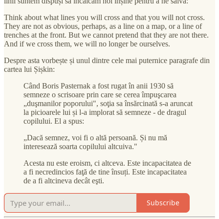
linii suntem dispuși să încălcăm noi înșine pentru a ne salva:
Think about what lines you will cross and that you will not cross.
They are not as obvious, perhaps, as a line on a map, or a line of
trenches at the front. But we cannot pretend that they are not there.
And if we cross them, we will no longer be ourselves.
Despre asta vorbește și unul dintre cele mai puternice paragrafe din
cartea lui Șișkin:
Când Boris Pasternak a fost rugat în anii 1930 să
semneze o scrisoare prin care se cerea împuşcarea
„duşmanilor poporului", soţia sa însărcinată s-a aruncat
la picioarele lui și l-a implorat să semneze - de dragul
copilului. El a spus:
„Dacă semnez, voi fi o altă persoană. Și nu mă
interesează soarta copilului altcuiva."
Acesta nu este eroism, ci altceva. Este incapacitatea de
a fi necredincios faţă de tine însuți. Este incapacitatea
de a fi altcineva decât eşti.
Subscribe