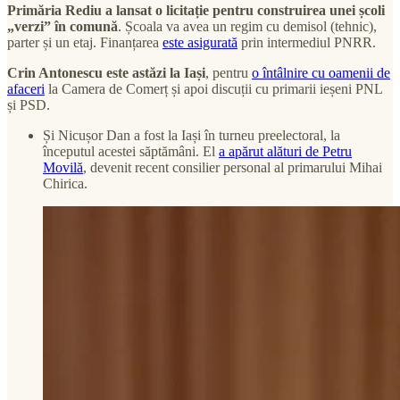
Primăria Rediu a lansat o licitație pentru construirea unei școli
„verzi” în comună
. Școala va avea un regim cu demisol (tehnic),
parter și un etaj. Finanțarea
este asigurată
prin intermediul PNRR.
Crin Antonescu este astăzi la Iași
, pentru
o întâlnire cu oamenii de
afaceri
la Camera de Comerț și apoi discuții cu primarii ieșeni PNL
și PSD.
Și Nicușor Dan a fost la Iași în turneu preelectoral, la
începutul acestei săptămâni. El
a apărut alături de Petru
Movilă
, devenit recent consilier personal al primarului Mihai
Chirica.