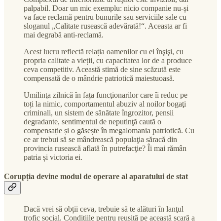
palpabil. Doar un mic exemplu: nicio companie nu-și
va face reclamă pentru bunurile sau serviciile sale cu
sloganul „Calitate rusească adevărată!“. Aceasta ar fi
mai degrabă anti-reclamă.
Acest lucru reflectă relația oamenilor cu ei înşişi, cu
propria calitate a vieții, cu capacitatea lor de a produce
ceva competitiv. Această stimă de sine scăzută este
compensată de o mândrie patriotică maiestuoasă.
Umilinţa zilnică în fața funcţionarilor care îi reduc pe
toți la nimic, comportamentul abuziv al noilor bogaţi
criminali, un sistem de sănătate îngrozitor, pensii
degradante, sentimentul de neputinţă caută o
compensație și o găsește în megalomania patriotică. Cu
ce ar trebui să se mândrească populaţia săracă din
provincia rusească aflată în putrefacţie? Îi mai rămân
patria și victoria ei.
Corupția devine modul de operare al aparatului de stat
Dacă vrei să obții ceva, trebuie să te alături în lanţul
trofic social. Condițiile pentru reușită pe această scară a