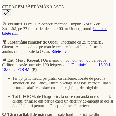
CE FACEM SĂPTĂMÂNA ASTA
🥁 Vremuri Terci
| Un concert maraton Timpuri Noi și Zob.
Sâmbătă, pe 22 februarie, de la 20.00, în Underground.
Ultimele
bilete aici
.
🎥 Săptămâna filmelor de Oscar
| Începând cu 25 februarie,
Cinema Ateneu aduce pe marele ecran cele mai bune filme ale
anului, nominalizate la Oscar.
Bilete aici
.
🥩 Eat. Meat. Repeat
. | Un meniu
all you can eat
, cu barbecue
California style autentic. 120 lei/persoană.
Duminică, de la 13.00 la
18.00, la FOOM
. (P)
Tri-tip gătit mediu pe grătar cu cărbune, coaste de porc la
smoker cu sos Candy, Buffalo wings și fasole verde cu unt și
usturoi, salată coleslaw cu stafide și fulgi de migdale.
Tot la FOOM, de Dragobete, la orice comandă în restaurant,
clienții primesc din partea casei un aperitiv de-mpărțit la doi și
două băuturi pentru un început de seară perfect.
🐶 Târg caritabil de mărțișor
| Toate fondurile strânse din