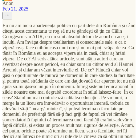
Anon
Feb 21, 2025
Eu nu am nicio apartenență politică cu partidele din România și când
citești acest comentariu te rog să nu te gândești că țin cu Călin
Georgescu sau AUR, eu nu sunt absolut deloc de acord cu acești
inculți. Am învățat despre totalitarism și consecințele sale, e ca o
viperă ce-și face cuib în casa unui om și nu mai poți scăpa de ea. Ca
tânăr în România eu aș accepta vipera aia în casă, chiar aș hrăni
vipera. De ce? Ai scris atâtea articole, sunt atâția autori care au
avertizat despre acest pericol, eu chiar sunt un cititor avid al Hannei
Arrendt și chiar am văzut interviurile ei. De ce? Fiindcă chiar voi
găsi o oportunitate de muncă pe domeniul în care studiez la facultate
și pentru toată strădania de care am dat dovadă dar aparent tot nu mă
ajută să-mi găsesc un job în domeniu. Întreg sistemul educațional în
zilele noastre este mai degrabă coordonat în stilul laissez-faire. În ce
sens? Statul nu mai controlează calitatea educației. Pe vremuri, a
merge la un liceu era într-adevăr o oportunitate imensă, trebuia cu
adevărat să-ți "meargă mintea", și puteai termina o facultate pe
domeniul de preferință fără să-ți faci griji de faptul că vei rămâne
șomer datorită faptului că terminarea unei facultăți era într-adevăr o
faptă dificilă, și exista un proces mult mai riguros de selecție. Acum,
cel puțin, oricine poate să termine un liceu, sau o facultate, ori îți
dedici ani întregi pe nimic ori ai pile de la cineva ca să obții un post