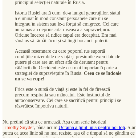
principiul selecției naturale în Rusia.
Istoria Rusiei arată cum, de-a lungul generațiilor, statul
a eliminat în mod constant persoanele care nu se
integrau în sistem sau le-a forțat să emigreze. Cei care
au rămas au deprins arta rusească a supravieţuirii.
Oricine încerca să ridice capul era decapitat. Era mai
sănătos să rămâi tăcut și să lingi bocancii puterii.
Această resemnare cu care poporul rus suportă
condițiile mizerabile de viață și presiunile exercitate de
putere şi care are un efect atât de derutant pentru
călătorii din Occident este cea mai importantă parte a
strategiei de supraviețuire în Rusia.
Ceea ce se îndoaie
nu se va rupe!
Frica este o sursă de viaţă și este la fel de firească
precum respirația sau mâncatul. Este instinctul de
autoconservare. Cei care se sacrifică pentru principii se
răzvrătesc împotriva naturii.
Nu pretind că știu ce urmează. Așa cum scrie istoricul
Timothy Snyder
, până acum
Ucraina a ținut linia pentru noi toți
. S-ar
putea ca acea linie să nu mai reziste, așa că e timpul să ne gândim ce