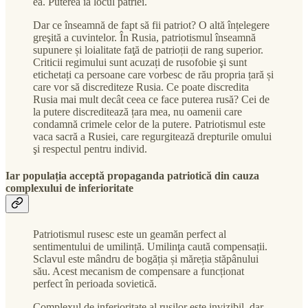
ea. Puterea ia locul patriei.
Dar ce înseamnă de fapt să fii patriot? O altă înțelegere
greşită a cuvintelor. În Rusia, patriotismul înseamnă
supunere și loialitate faţă de patrioții de rang superior.
Criticii regimului sunt acuzați de rusofobie şi sunt
etichetați ca persoane care vorbesc de rău propria țară și
care vor să discrediteze Rusia. Ce poate discredita
Rusia mai mult decât ceea ce face puterea rusă? Cei de
la putere discreditează țara mea, nu oamenii care
condamnă crimele celor de la putere. Patriotismul este
vaca sacră a Rusiei, care regurgitează drepturile omului
şi respectul pentru individ.
Iar populația acceptă propaganda patriotică din cauza
complexului de inferioritate
Patriotismul rusesc este un geamăn perfect al
sentimentului de umilință. Umilinţa caută compensații.
Sclavul este mândru de bogăția și măreția stăpânului
său. Acest mecanism de compensare a funcționat
perfect în perioada sovietică.
Complexul de inferioritate al ruşilor este invizibil, dar