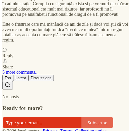
în administrație. Corupția cu siguranță exista și pe vremuri dar măcar
sistemul educațional era mult mai riguros, iar profesorii nu îi
promovau pe analfabeții funcționali de dragul de a fi promovați.
Este o frustrare care mă mănâncă de ani de zile și dacă voi știi că voi
avea mai mult oportunități fiindcă "mă duce mintea" într-un regim
totalitar aș accepta cu mare plăcere să trăiesc într-un asemenea
regim.
Reply
Share
5 more comments...
Top
Latest
Discussions
No posts
Ready for more?
Subscribe
© 2026 Iașul nostru
·
Privacy
∙
Terms
∙
Collection notice