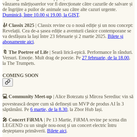
vânzarea mărțișoarelor vor fi direcționate către cazurile de salvare și
de îngrijire a puilor de animale sau către alte cazuri urgente.
Duminică, între 10.00 și 19.00, la GIST
.
🎻 Classix 2025
| Classix revine cu o nouă ediție și un nou concept:
Revelații. Cea de-a șasea ediție a aventurii clasice contemporane se
va desfășura la Iași între 23 februarie și 2 martie 2025.
Bilete și
abonamente aici
.
🔖 The Poetree of Life
| Seară lirică-epică. Performance în rânduri.
Versuri. Emoție. Mult drag de poezie. Pe
27 februarie, de la 18.00
,
la The Trumpets.
COMING SOON
💻 Community Meet-up
| Alice Botezatu și Mircea Serediuc vin să
povestească despre cum să definești un MVP de produs AI în 3
săptămâni. Pe
6 martie, de la 8.30
, la Zbor Hub Iași.
🎤 Concert FiRMA
| Pe 13 Martie, FiRMA revine pe scena din
LEGEND cu un single nou-nouț și un concert electric întru
deșteptarea primăverii.
Bilete aici
.