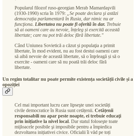
Popularul filozof ruso-georgian Merab Mamardaşvili
(1930-1990) scria în 1979:
„Se poate declara şi astăzi
democrația parlamentară în Rusia, dar nimic nu ar
funcţiona.
Libertatea nu poate fi oferită în dar.
Trebuie
să ai oameni care au nevoie, înțeleg și exercită această
libertate; care nu pot trăi deloc fără libertate."
Când Uniunea Sovietică a căzut și populaţia a primit
libertate, în mod evident, nu au fost destui oameni care
să aibă nevoie de această libertate, să o înţeleagă și să o
exercite - oameni care să nu poată trăi deloc fără
libertate.
Un regim totalitar nu poate permite existența societății civile și a
opoziției
Cel mai important lucru care lipseşte unei societăți
civile democratice în Rusia sunt cetățenii.
Cetățenii
responsabili nu apar peste noapte, ei trebuie educaţi
prin inițiative la nivel local
. Dar statul foloseşte toate
mijloacele posibile şi imposibile pentru a împiedica
dezvoltarea inițiativei civice. Oficialii îi văd pe toți