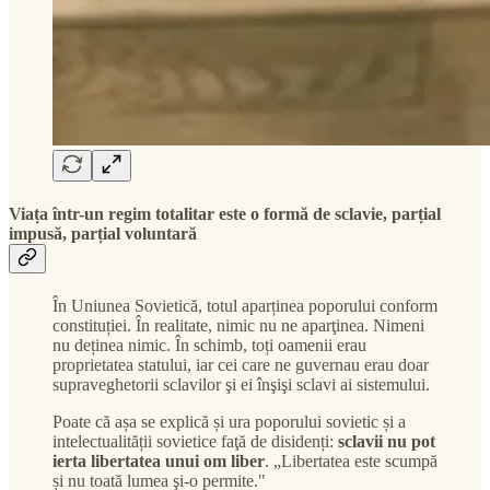
Viața într-un regim totalitar este o formă de sclavie, parțial
impusă, parțial voluntară
În Uniunea Sovietică, totul aparținea poporului conform
constituției. În realitate, nimic nu ne aparţinea. Nimeni
nu deținea nimic. În schimb, toți oamenii erau
proprietatea statului, iar cei care ne guvernau erau doar
supraveghetorii sclavilor şi ei înşişi sclavi ai sistemului.
Poate că așa se explică și ura poporului sovietic și a
intelectualității sovietice faţă de disidenți:
sclavii nu pot
ierta libertatea unui om liber
. „Libertatea este scumpă
și nu toată lumea şi-o permite."