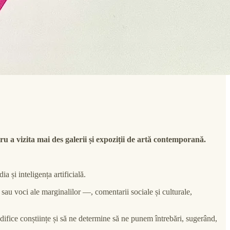
u a vizita mai des galerii și expoziții de artă contemporană.
a și inteligența artificială.
 sau voci ale marginalilor —, comentarii sociale și culturale,
ifice conștiințe și să ne determine să ne punem întrebări, sugerând,