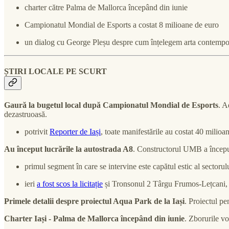
charter către Palma de Mallorca începând din iunie
Campionatul Mondial de Esports a costat 8 milioane de euro
un dialog cu George Pleșu despre cum înțelegem arta contemp
ȘTIRI LOCALE PE SCURT
Gaură la bugetul local după Campionatul Mondial de Esports
. A
dezastruoasă.
potrivit
Reporter de Iași
, toate manifestările au costat 40 milioan
Au început lucrările la autostrada A8
. Constructorul UMB a început
primul segment în care se intervine este capătul estic al secto
ieri
a fost scos la licitație
și Tronsonul 2 Târgu Frumos-Lețcani, c
Primele detalii despre proiectul Aqua Park de la Iași
. Proiectul p
Charter Iași - Palma de Mallorca începând din iunie
. Zborurile vo