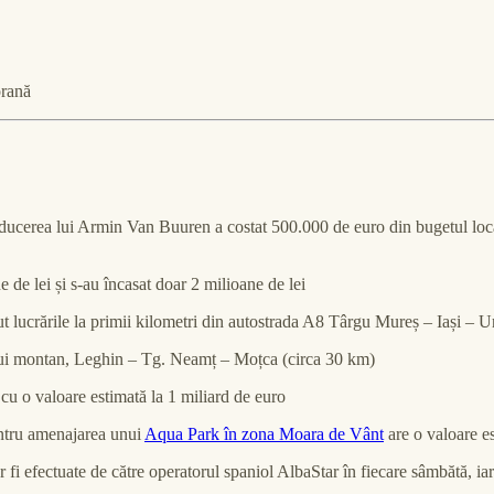
orană
ducerea lui Armin Van Buuren a costat 500.000 de euro din bugetul local,
e de lei și s-au încasat doar 2 milioane de lei
 lucrările la primii kilometri din autostrada A8 Târgu Mureș – Iași – 
rului montan, Leghin – Tg. Neamț – Moțca (circa 30 km)
u o valoare estimată la 1 miliard de euro
entru amenajarea unui
Aqua Park în zona Moara de Vânt
are o valoare e
r fi efectuate de către operatorul spaniol AlbaStar în fiecare sâmbătă, i