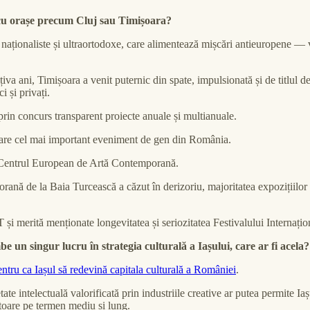
e cu orașe precum Cluj sau Timișoara?
e naționaliste și ultraortodoxe, care alimentează mișcări antieuropene — 
va ani, Timișoara a venit puternic din spate, impulsionată și de titlul de
i și privați.
prin concurs transparent proiecte anuale și multianuale.
a are cel mai important eveniment de gen din România.
ște Centrul European de Artă Contemporană.
ană de la Baia Turcească a căzut în derizoriu, majoritatea expozițiilor 
 și merită menționate longevitatea și seriozitatea Festivalului Internați
e un singur lucru în strategia culturală a Iașului, care ar fi acela?
entru ca Iașul să redevină capitala culturală a României
.
e intelectuală valorificată prin industriile creative ar putea permite Iașul
gătoare pe termen mediu și lung.