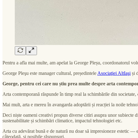
Pentru a afla mai multe, am apelat la George Pleșu, coordonatorul vol
George Pleşu este manager cultural, președintele
Asociaţiei AltIaşi
și d
George, pentru cei care nu știu prea multe despre arta contemporan
Arta contemporană răspunde în timp real la schimbările din societate,
Mai mult, arta e mereu în avangarda adoptării și reacției la noile tehnolo
Deci niște oameni creativi propun diverse citiri asupra unor subiecte d
sustenabilitate și schimbări climatice, impactul tehnologiei etc.
Arta cu adevărat bună e de natură nu doar să impresioneze estetic — es
câteodată, și posibile răspunsuri.