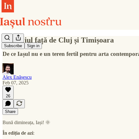
Decalajul față de Cluj și Timișoara
Subscribe
Sign in
De ce Iașul nu e un teren fertil pentru arta contempo
Alex Enășescu
Feb 07, 2025
26
Share
Bună dimineața, Iași! 🌞
În ediția de azi
: