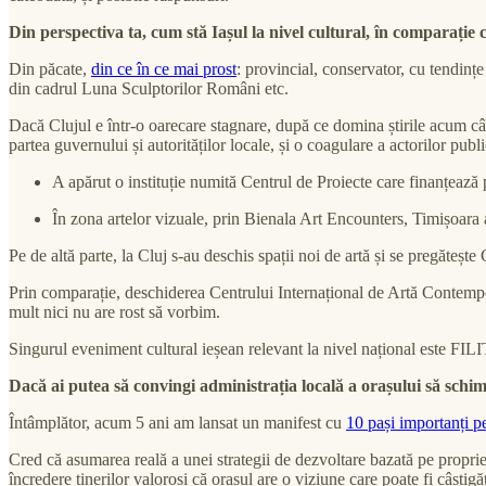
Din perspectiva ta, cum stă Iașul la nivel cultural, în comparați
Din păcate,
din ce în ce mai prost
: provincial, conservator, cu tendinț
din cadrul Luna Sculptorilor Români etc.
Dacă Clujul e într-o oarecare stagnare, după ce domina știrile acum câți
partea guvernului și autorităților locale, și o coagulare a actorilor public
A apărut o instituție numită Centrul de Proiecte care finanțează 
În zona artelor vizuale, prin Bienala Art Encounters, Timișoar
Pe de altă parte, la Cluj s-au deschis spații noi de artă și se pregăte
Prin comparație, deschiderea Centrului Internațional de Artă Contempor
mult nici nu are rost să vorbim.
Singurul eveniment cultural ieșean relevant la nivel național este FILIT
Dacă ai putea să convingi administrația locală a orașului să schimb
Întâmplător, acum 5 ani am lansat un manifest cu
10 pași importanți p
Cred că asumarea reală a unei strategii de dezvoltare bazată pe proprietat
încredere tinerilor valoroși că orașul are o viziune care poate fi câști