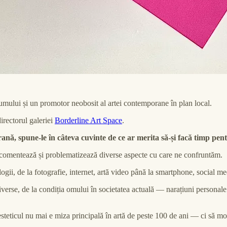
umului și un promotor neobosit al artei contemporane în plan local.
irectorul galeriei
Borderline Art Space
.
ă, spune-le în câteva cuvinte de ce ar merita să-și facă timp pentr
 comentează și problematizează diverse aspecte cu care ne confruntăm.
gii, de la fotografie, internet, artă video până la smartphone, social medi
iverse, de la condiția omului în societatea actuală — narațiuni personale
teticul nu mai e miza principală în artă de peste 100 de ani — ci să mod