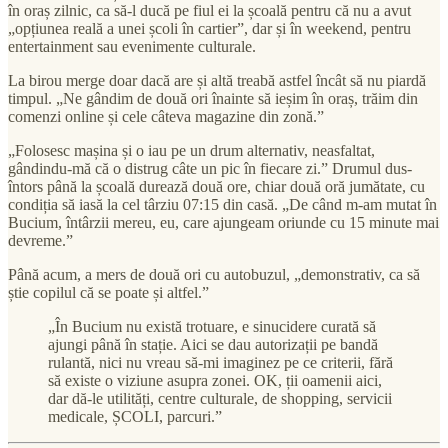
în oraș zilnic, ca să-l ducă pe fiul ei la școală pentru că nu a avut
„opțiunea reală a unei școli în cartier”, dar și în weekend, pentru
entertainment sau evenimente culturale.
La birou merge doar dacă are și altă treabă astfel încât să nu piardă
timpul. „Ne gândim de două ori înainte să ieșim în oraș, trăim din
comenzi online și cele câteva magazine din zonă.”
„Folosesc mașina și o iau pe un drum alternativ, neasfaltat,
gândindu-mă că o distrug câte un pic în fiecare zi.” Drumul dus-
întors până la școală durează două ore, chiar două oră jumătate, cu
condiția să iasă la cel târziu 07:15 din casă. „De când m-am mutat în
Bucium, întârzii mereu, eu, care ajungeam oriunde cu 15 minute mai
devreme.”
Până acum, a mers de două ori cu autobuzul, „demonstrativ, ca să
știe copilul că se poate și altfel.”
„În Bucium nu există trotuare, e sinucidere curată să
ajungi până în stație. Aici se dau autorizații pe bandă
rulantă, nici nu vreau să-mi imaginez pe ce criterii, fără
să existe o viziune asupra zonei. OK, ții oamenii aici,
dar dă-le utilități, centre culturale, de shopping, servicii
medicale, ȘCOLI, parcuri.”