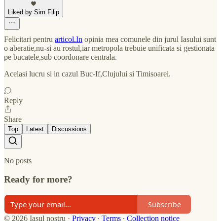
Liked by Sim Filip
Felicitari pentru
articol.In
opinia mea comunele din jurul Iasului sunt
o aberatie,nu-si au rostul,iar metropola trebuie unificata si gestionata
pe bucatele,sub coordonare centrala.
Acelasi lucru si in cazul Buc-If,Clujului si Timisoarei.
Reply
Share
Top
Latest
Discussions
No posts
Ready for more?
Subscribe
© 2026 Iașul nostru
·
Privacy
∙
Terms
∙
Collection notice