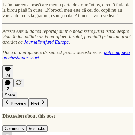
La întoarcerea acasă are mereu parte de drum întins, circulă fluid de
la birou până în curte. „Norocul meu este că cei doi copii nu au
vârsta de mers la grădiniță sau școală. Atunci… vom vedea.”
Acesta este al doilea reportaj dintr-o nouă serie jurnalistică despre
viața în localitățile de la marginea Iașului, finanțată printr-un grant
acordat de
Journalismfund Europe
.
Dacă ai o propunere de subiect pentru această serie,
poți completa
un chestionar scurt
.
29
2
Share
Previous
Next
Discussion about this post
Comments
Restacks