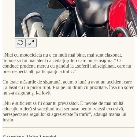
„Nici cu motocicleta nu e cu mult mai bine, mai sunt claxonat,
trebuie să fiu mai atent ca ceilalți șoferi care nu se asigură.” O
conduce prudent, mereu cu gândul la „șoferii indisciplinați, care nu
prea respectă alți participanți la trafic.”
Cu toate măsurile de siguranță, acum o lună a avut un accident care
l-a lăsat cu un picior rupt. Era pe un drum cu prioritate, însă un șofer
nu s-a asigurat și l-a lovit.
„Nu e suficient să fii doar tu prevăzător. E nevoie de mai multă
educație rutieră și sancțiuni mai serioase pentru viteză excesivă,
nerespectarea regulilor și agresivitate în trafic”, adaugă mama lui
Iustin.