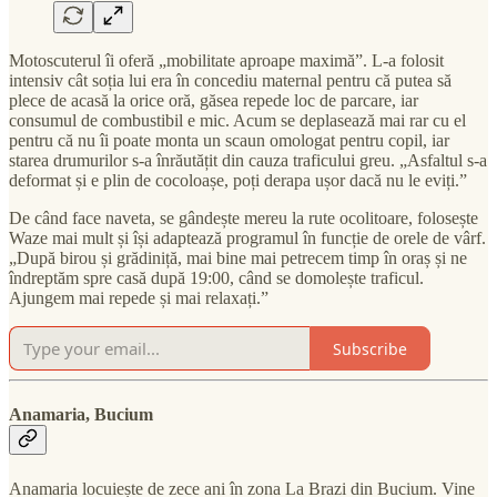
Motoscuterul îi oferă „mobilitate aproape maximă”. L-a folosit
intensiv cât soția lui era în concediu maternal pentru că putea să
plece de acasă la orice oră, găsea repede loc de parcare, iar
consumul de combustibil e mic. Acum se deplasează mai rar cu el
pentru că nu îi poate monta un scaun omologat pentru copil, iar
starea drumurilor s-a înrăutățit din cauza traficului greu. „Asfaltul s-a
deformat și e plin de cocoloașe, poți derapa ușor dacă nu le eviți.”
De când face naveta, se gândește mereu la rute ocolitoare, folosește
Waze mai mult și își adaptează programul în funcție de orele de vârf.
„După birou și grădiniță, mai bine mai petrecem timp în oraș și ne
îndreptăm spre casă după 19:00, când se domolește traficul.
Ajungem mai repede și mai relaxați.”
Subscribe
Anamaria, Bucium
Anamaria locuiește de zece ani în zona La Brazi din Bucium. Vine