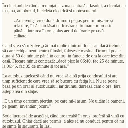
În cinci ani de când a renunțat la zona centrală a Iașului, a circulat cu
mașina, autobuzul, bicicleta electrică și motoscuterul.
„Am avut și vreo două drumuri pe jos pentru mișcare și
relaxare, însă s-au lăsat cu frustrarea trotuarelor proaste
până la intrarea în oraș plus aerul de foarte proastă
calitate.”
Când vrea să rezolve „cât mai multe dintr-un foc” sau dacă trebuie
să care echipament pentru filmări, folosește mașina. Drumul poate
dura și 50 de minute până în centru, în funcție de ora la care iese din
casă. Fiecare minut contează: „dacă plec la 06:40, fac 25 de minute,
la 06:45, fac 35 de minute și tot așa.”
La autobuz apelează când nu vrea să aibă grija condusului și are
timp suficient de care vrea să se bucure cu fetița lui. Nu se poate
baza pe un orar al autobuzului, iar drumul durează cam o oră, fără
așteptarea din stație.
„E un timp oarecum pierdut, pe care mi-l asum. Ne uităm la oameni,
pe geam, inventăm jocuri.”
Soția lucrează de acasă și, când are treabă în oraș, preferă să vină cu
autobuzul. Chiar dacă are permis, a ales să nu conducă pentru că nu
se simte în siguranță în Iași.