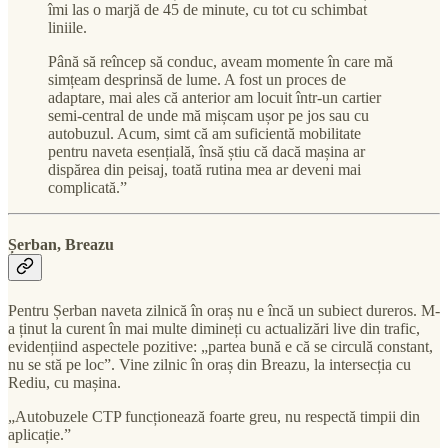
îmi las o marjă de 45 de minute, cu tot cu schimbat
liniile.
Până să reîncep să conduc, aveam momente în care mă
simțeam desprinsă de lume. A fost un proces de
adaptare, mai ales că anterior am locuit într-un cartier
semi-central de unde mă mișcam ușor pe jos sau cu
autobuzul. Acum, simt că am suficientă mobilitate
pentru naveta esențială, însă știu că dacă mașina ar
dispărea din peisaj, toată rutina mea ar deveni mai
complicată.”
Șerban, Breazu
Pentru Șerban naveta zilnică în oraș nu e încă un subiect dureros. M-
a ținut la curent în mai multe dimineți cu actualizări live din trafic,
evidențiind aspectele pozitive: „partea bună e că se circulă constant,
nu se stă pe loc”. Vine zilnic în oraș din Breazu, la intersecția cu
Rediu, cu mașina.
„Autobuzele CTP funcționează foarte greu, nu respectă timpii din
aplicație.”