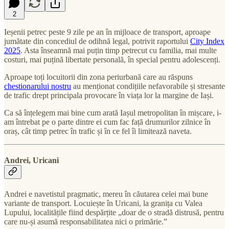
2
Ieșenii petrec peste 9 zile pe an în mijloace de transport, aproape
jumătate din concediul de odihnă legal, potrivit raportului
City Index
2025
. Asta înseamnă mai puțin timp petrecut cu familia, mai multe
costuri, mai puțină libertate personală, în special pentru adolescenți.
Aproape toți locuitorii din zona periurbană care au răspuns
chestionarului nostru
au menționat condițiile nefavorabile și stresante
de trafic drept principala provocare în viața lor la margine de Iași.
Ca să înțelegem mai bine cum arată Iașul metropolitan în mișcare, i-
am întrebat pe o parte dintre ei cum fac față drumurilor zilnice în
oraș, cât timp petrec în trafic și în ce fel îi limitează naveta.
Andrei, Uricani
Andrei e navetistul pragmatic, mereu în căutarea celei mai bune
variante de transport. Locuiește în Uricani, la granița cu Valea
Lupului, localitățile fiind despărțite „doar de o stradă distrusă, pentru
care nu-și asumă responsabilitatea nici o primărie.”