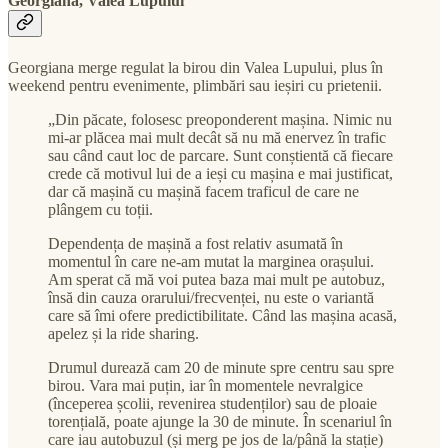
Georgiana, Valea Lupului
Georgiana merge regulat la birou din Valea Lupului, plus în
weekend pentru evenimente, plimbări sau ieșiri cu prietenii.
„Din păcate, folosesc preoponderent mașina. Nimic nu
mi-ar plăcea mai mult decât să nu mă enervez în trafic
sau când caut loc de parcare. Sunt conștientă că fiecare
crede că motivul lui de a ieși cu mașina e mai justificat,
dar că mașină cu mașină facem traficul de care ne
plângem cu toții.
Dependența de mașină a fost relativ asumată în
momentul în care ne-am mutat la marginea orașului.
Am sperat că mă voi putea baza mai mult pe autobuz,
însă din cauza orarului/frecvenței, nu este o variantă
care să îmi ofere predictibilitate. Când las mașina acasă,
apelez și la ride sharing.
Drumul durează cam 20 de minute spre centru sau spre
birou. Vara mai puțin, iar în momentele nevralgice
(începerea școlii, revenirea studenților) sau de ploaie
torențială, poate ajunge la 30 de minute. În scenariul în
care iau autobuzul (și merg pe jos de la/până la stație)