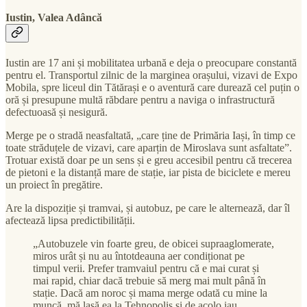
Iustin, Valea Adâncă
Iustin are 17 ani și mobilitatea urbană e deja o preocupare constantă
pentru el. Transportul zilnic de la marginea orașului, vizavi de Expo
Mobila, spre liceul din Tătărași e o aventură care durează cel puțin o
oră și presupune multă răbdare pentru a naviga o infrastructură
defectuoasă și nesigură.
Merge pe o stradă neasfaltată, „care ține de Primăria Iași, în timp ce
toate străduțele de vizavi, care aparțin de Miroslava sunt asfaltate”.
Trotuar există doar pe un sens și e greu accesibil pentru că trecerea
de pietoni e la distanță mare de stație, iar pista de biciclete e mereu
un proiect în pregătire.
Are la dispoziție și tramvai, și autobuz, pe care le alternează, dar îl
afectează lipsa predictibilității.
„Autobuzele vin foarte greu, de obicei supraaglomerate,
miros urât și nu au întotdeauna aer condiționat pe
timpul verii. Prefer tramvaiul pentru că e mai curat și
mai rapid, chiar dacă trebuie să merg mai mult până în
stație. Dacă am noroc și mama merge odată cu mine la
muncă, mă lasă ea la Tehnopolis și de acolo iau