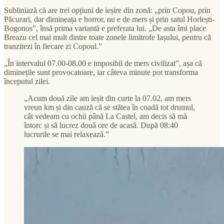
Subliniază că are trei opțiuni de ieșire din zonă: „prin Copou, prin
Păcurari, dar dimineața e horror, nu e de mers și prin satul Horlești-
Bogonos”, însă prima variantă e preferata lui. „De asta îmi place
Breazu cel mai mult dintre toate zonele limitrofe Iașului, pentru că
tranzitezi în fiecare zi Copoul.”
„În intervalul 07.00-08.00 e imposibil de mers civilizat”, așa că
diminețile sunt provocatoare, iar câteva minute pot transforma
începutul zilei.
„Acum două zile am ieșit din curte la 07.02, am mers
vreun km și din cauză că se stătea în coadă tot drumul,
cât vedeam cu ochii până La Castel, am decis să mă
întorc și să lucrez două ore de acasă. După 08:40
lucrurile se mai relaxează.”