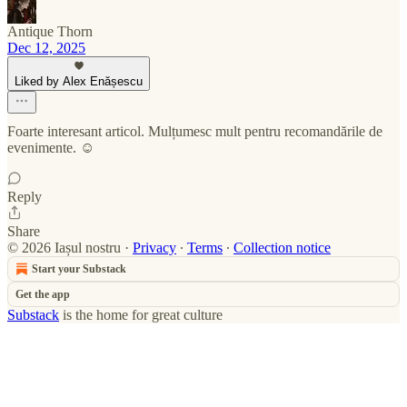
Antique Thorn
Dec 12, 2025
Liked by Alex Enășescu
Foarte interesant articol. Mulțumesc mult pentru recomandările de
evenimente. ☺️
Reply
Share
© 2026 Iașul nostru
·
Privacy
∙
Terms
∙
Collection notice
Start your Substack
Get the app
Substack
is the home for great culture