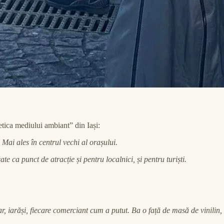
tetica mediului ambiant” din Iași:
Mai ales în centrul vechi al orașului.
e ca punct de atracție și pentru localnici, și pentru turiști.
, iarăși, fiecare comerciant cum a putut. Ba o față de masă de vinilin, b