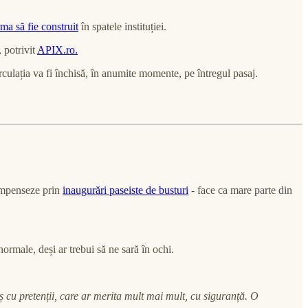
rma să fie construit
în spatele instituției.
 potrivit
APIX.ro.
circulația va fi închisă, în anumite momente, pe întregul pasaj.
compenseze prin
inaugurări paseiste de busturi
- face ca mare parte din
normale, deși ar trebui să ne sară în ochi.
 cu pretenții, care ar merita mult mai mult, cu siguranță. O