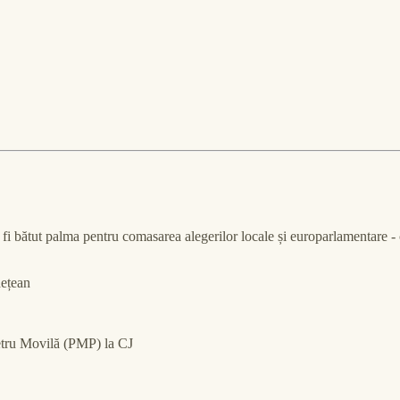
 bătut palma pentru comasarea alegerilor locale și europarlamentare - car
dețean
etru Movilă (PMP) la CJ