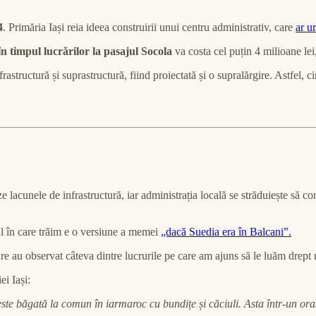
4
. Primăria Iași reia ideea construirii unui centru administrativ, care
ar u
n timpul lucrărilor la pasajul Socola
va costa cel puțin 4 milioane lei,
frastructură și suprastructură, fiind proiectată și o supralărgire. Astfel, 
e lacunele de infrastructură, iar administrația locală se străduiește să 
șul în care trăim e o versiune a memei
„dacă Suedia era în Balcani”.
are au observat câteva dintre lucrurile pe care am ajuns să le luăm drept 
ei Iași:
e băgată la comun în iarmaroc cu bundițe și căciuli. Asta într-un oraș