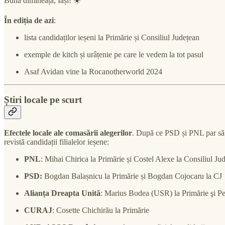
Bună dimineața, Iași! ☀️
În ediția de azi
:
lista candidaților ieșeni la Primărie și Consiliul Județean
exemple de kitch și urâțenie pe care le vedem la tot pasul
Asaf Avidan vine la Rocanotherworld 2024
Știri locale pe scurt
Efectele locale ale comasării alegerilor
. După ce PSD și PNL par să fi
revistă candidații filialelor ieșene:
PNL
: Mihai Chirica la Primărie și Costel Alexe la Consiliul Ju
PSD:
Bogdan Balașnicu la Primărie și Bogdan Cojocaru la CJ
Alianța Dreapta Unită
: Marius Bodea (USR) la Primărie şi P
CURAJ
: Cosette Chichirău la Primărie