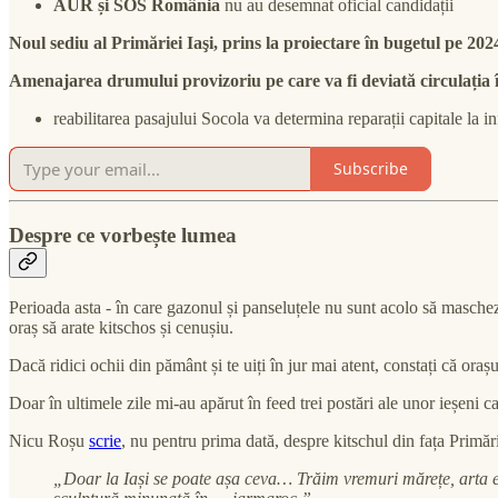
AUR și SOS România
nu au desemnat oficial candidații
Noul sediu al Primăriei Iaşi, prins la proiectare în bugetul pe 202
Amenajarea drumului provizoriu pe care va fi deviată circulația î
reabilitarea pasajului Socola va determina reparații capitale la in
Subscribe
Despre ce vorbește lumea
Perioada asta - în care gazonul și panseluțele nu sunt acolo să maschez
oraș să arate kitschos și cenușiu.
Dacă ridici ochii din pământ și te uiți în jur mai atent, constați că ora
Doar în ultimele zile mi-au apărut în feed trei postări ale unor ieșeni c
Nicu Roșu
scrie
, nu pentru prima dată, despre kitschul din fața Primări
„Doar la Iași se poate așa ceva… Trăim vremuri mărețe, arta est