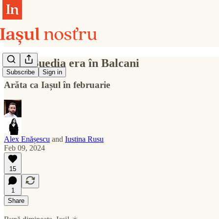
Dacă Suedia era în Balcani
Subscribe
Sign in
Arăta ca Iașul în februarie
Alex Enășescu
and
Iustina Rusu
Feb 09, 2024
15
1
Share