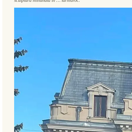
sculptură minunată în … iarmaroc.”