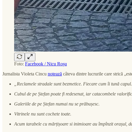
Foto:
Facebook / Nicu Roșu
Jurnalista Violeta Cincu
notează
câteva dintre lucrurile care strică „es
„Reclamele stradale sunt bezmetice. Fiecare cum îi tună capul. 
Cubul de pe Ștefan poate fi redesenat, iar catacombele valorificat
Galeriile de pe Ștefan numai nu se prăbușesc.
Vitrinele nu sunt cochete toate.
Acum tarabele cu mărțișoare si inimioare au împînzit orașul, dar