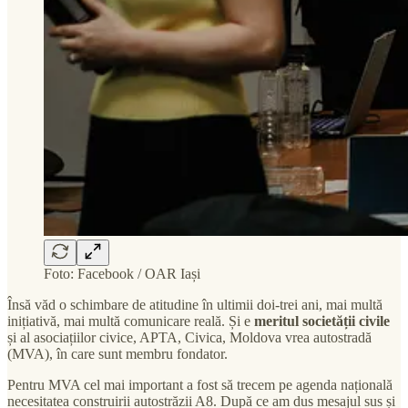
Foto: Facebook / OAR Iași
Însă văd o schimbare de atitudine în ultimii doi-trei ani, mai multă
inițiativă, mai multă comunicare reală. Și e
meritul societății civile
și al asociațiilor civice, APTA, Civica, Moldova vrea autostradă
(MVA), în care sunt membru fondator.
Pentru MVA cel mai important a fost să trecem pe agenda națională
necesitatea construirii autostrăzii A8. După ce am dus mesajul sus și