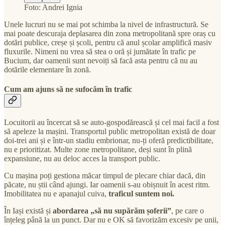
Foto: Andrei Ignia
Unele lucruri nu se mai pot schimba la nivel de infrastructură. Se
mai poate descuraja deplasarea din zona metropolitană spre oraș cu
dotări publice, creșe și școli, pentru că anul școlar amplifică masiv
fluxurile. Nimeni nu vrea să stea o oră și jumătate în trafic pe
Bucium, dar oamenii sunt nevoiți să facă asta pentru că nu au
dotările elementare în zonă.
Cum am ajuns să ne sufocăm în trafic
Locuitorii au încercat să se auto-gospodărească și cel mai facil a fost
să apeleze la mașini. Transportul public metropolitan există de doar
doi-trei ani și e într-un stadiu embrionar, nu-ți oferă predictibilitate,
nu e prioritizat. Multe zone metropolitane, deși sunt în plină
expansiune, nu au deloc acces la transport public.
Cu mașina poți gestiona măcar timpul de plecare chiar dacă, din
păcate, nu știi când ajungi. Iar oamenii s-au obișnuit în acest ritm.
Imobilitatea nu e apanajul cuiva,
traficul suntem noi.
În Iași există și
abordarea „să nu supărăm șoferii”
, pe care o
înțeleg până la un punct. Dar nu e OK să favorizăm excesiv pe unii,