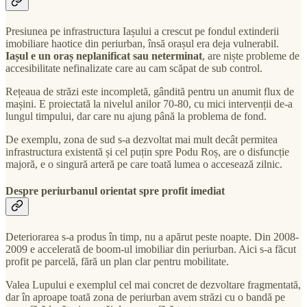
Presiunea pe infrastructura Iașului a crescut pe fondul extinderii
imobiliare haotice din periurban, însă orașul era deja vulnerabil.
Iașul e un oraș neplanificat sau neterminat
, are niște probleme de
accesibilitate nefinalizate care au cam scăpat de sub control.
Rețeaua de străzi este incompletă, gândită pentru un anumit flux de
mașini. E proiectată la nivelul anilor 70-80, cu mici intervenții de-a
lungul timpului, dar care nu ajung până la problema de fond.
De exemplu, zona de sud s-a dezvoltat mai mult decât permitea
infrastructura existentă și cel puțin spre Podu Roș, are o disfuncție
majoră, e o singură arteră pe care toată lumea o accesează zilnic.
Despre periurbanul orientat spre profit imediat
Deteriorarea s-a produs în timp, nu a apărut peste noapte. Din 2008-
2009 e accelerată de boom-ul imobiliar din periurban. Aici s-a făcut
profit pe parcelă, fără un plan clar pentru mobilitate.
Valea Lupului e exemplul cel mai concret de dezvoltare fragmentată,
dar în aproape toată zona de periurban avem străzi cu o bandă pe