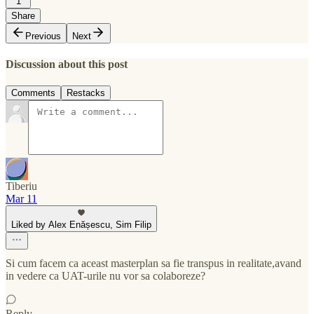
1
Share
Previous
Next
Discussion about this post
Comments
Restacks
Tiberiu
Mar 11
Liked by Alex Enășescu, Sim Filip
Si cum facem ca aceast masterplan sa fie transpus in realitate,avand
in vedere ca UAT-urile nu vor sa colaboreze?
Reply