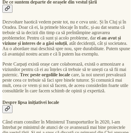
De ce suntem departe de orașele din vestul țării
Dezvoltare haotică vedem peste tot, nu e ceva unic. Și în Cluj și în
Oradea. Doar că ei, la primele blocaje în trafic, și-au dat seama că
trebuie să ia decizii din timp ca să preîntâmpine agravarea
problemelor. Pentru că sunt și acolo probleme, dar
ei au avut și
viziune și interes de a găsi soluții
, atât decidenții, cât și societatea.
Au o abordare mai deschisă spre nou, spre durabilitate. Putem spune
că avantajul nostru acum e că îi putem lua exemplu.
Peste Carpați există orașe care colaborează, există o armonizare a
viziunilor pentru că ei au înțeles că trebuie să te unești ca să fii mai
puternic.
Trec peste orgoliile locale
care, la noi uneori prevalează
peste ceea ce trebuie să faci spre binele tuturor. Și comunică mai
mult, ceea ce vrem și noi să facem, de aceea considerăm foarte utile
consultările în care facem schimb de opinii și expertiză.
Despre lipsa inițiativei locale
Când eram consilier în Ministerul Transporturilor în 2020, l-am
întrebat pe ministrul de atunci de ce avansează mai bine proiectele
din vestul țării. Și mi-a spus că discută cu primarul din Cluj aproape