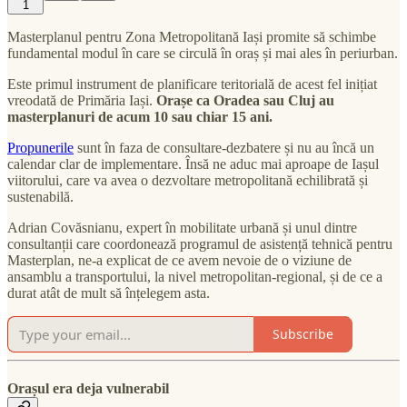
1
Masterplanul pentru Zona Metropolitană Iași promite să schimbe
fundamental modul în care se circulă în oraș și mai ales în periurban.
Este primul instrument de planificare teritorială de acest fel inițiat
vreodată de Primăria Iași.
Orașe ca Oradea sau Cluj au
masterplanuri de acum 10 sau chiar 15 ani.
Propunerile
sunt în faza de consultare-dezbatere și nu au încă un
calendar clar de implementare. Însă ne aduc mai aproape de Iașul
viitorului, care va avea o dezvoltare metropolitană echilibrată și
sustenabilă.
Adrian Covăsnianu, expert în mobilitate urbană și unul dintre
consultanții care coordonează programul de asistență tehnică pentru
Masterplan, ne-a explicat de ce avem nevoie de o viziune de
ansamblu a transportului, la nivel metropolitan-regional, și de ce a
durat atât de mult să înțelegem asta.
Subscribe
Orașul era deja vulnerabil