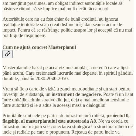
am menținut presiunea, am obligat indirect autoritățile locale să
păstreze ritmul, să se implice mai mult decât făceam noi.
Autoritățile care nu au fost chiar de bună credință, au ignorat
realitățile teritoriale și au creat disfuncții își dau seama acum de
impact. Pentru că se răsfrânge politic asupra lor și acceptă că nu mai
pot fugi de răspundere.
Cum ne ajută concret Masterplanul
Masterplanul e bazat pe acea viziune amplă și coerentă care a lipsit
până acum. Care creionează lucrurile mai departe, în spiritul gândirii
durabile, până în 2030-2040-2050.
Vrem să fie o carte de vizită a zonei metropolitane și un start pentru
investiții de substanță, un
instrument de negociere
. Poate fi un liant
între unitățile administrative din jur, deja a mai ameliorat tensiunile
între autorități și le-a adus la aceeași masă a dialogului.
Prioritățile sunt cele pe partea de infrastructură rutieră,
proiectul 0,
flagship, al masterplanului este autostrada A8
. Ne va corela cu
infrastructura majoră și e conectarea strategică cu structura rutieră de
inele și radiale pe care o propunem. Rețeaua de patru inele va