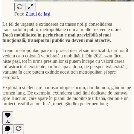
Foto:
Ziarul de Iași
La fel de urgentă e extinderea cu trasee noi și consolidarea
transportului public metropolitane cu mai multe frecvențe orare.
Dacă mobilitatea în periurban e mai previzibilă și mai
funcțională, transportul public va deveni mai atractiv.
Trenul metropolitan pare un proiect desuet sau irealizabil, dar noi îl
vedem ca o coloană vertebrală a mobilității. Din 2021 s-au făcut
niște pași, tot în urma presiunilor și putem începe cu valorificarea
infrastructurii existente, iar în etapa a doua, de perspectivă, există și
varianta în care putem extinde acest tren metropolitan și spre
aeroport.
Explorăm și idei care par ușor utopice acum, dar din nou, gândim pe
termen lung. De exemplu, extinderea unei linii dedicate de tramvai
spre Bucium, care apare în planul de mobilitate urbană, dar nu e un
proiect fezabil acum. Însă, repet, gândim pe termen lung.
31