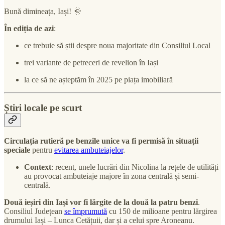
Bună dimineața, Iași! 🌞
În ediția de azi
:
ce trebuie să știi despre noua majoritate din Consiliul Local
trei variante de petreceri de revelion în Iași
la ce să ne așteptăm în 2025 pe piața imobiliară
Știri locale pe scurt
Circulația rutieră pe benzile unice va fi permisă în situații
speciale
pentru
evitarea ambuteiajelor
.
Context
: recent, unele lucrări din Nicolina la rețele de utilități
au provocat ambuteiaje majore în zona centrală și semi-
centrală.
Două ieșiri din Iași vor fi lărgite de la două la patru benzi
.
Consiliul Județean
se împrumută
cu 150 de milioane pentru lărgirea
drumului Iași – Lunca Cetățuii, dar și a celui spre Aroneanu.