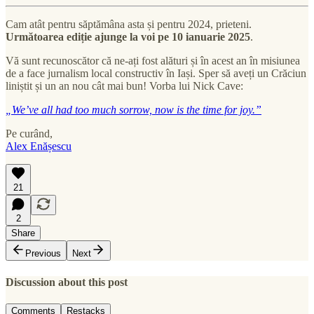
Cam atât pentru săptămâna asta și pentru 2024, prieteni.
Următoarea ediție ajunge la voi pe 10 ianuarie 2025
.
Vă sunt recunoscător că ne-ați fost alături și în acest an în misiunea
de a face jurnalism local constructiv în Iași. Sper să aveți un Crăciun
liniștit și un an nou cât mai bun! Vorba lui Nick Cave:
„We’ve all had too much sorrow, now is the time for joy.”
Pe curând,
Alex Enășescu
21
2
Share
Previous
Next
Discussion about this post
Comments
Restacks