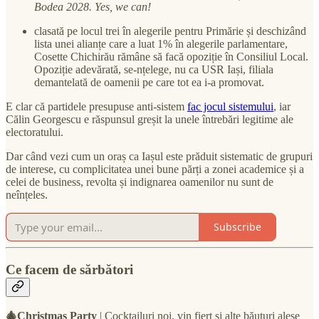
Bodea 2028. Yes, we can!
clasată pe locul trei în alegerile pentru Primărie și deschizând
lista unei alianțe care a luat 1% în alegerile parlamentare,
Cosette Chichirău rămâne să facă opoziție în Consiliul Local.
Opoziție adevărată, se-nțelege, nu ca USR Iași, filiala
demantelată de oamenii pe care tot ea i-a promovat.
E clar că partidele presupuse anti-sistem
fac jocul sistemului
, iar
Călin Georgescu e răspunsul greșit la unele întrebări legitime ale
electoratului.
Dar când vezi cum un oraș ca Iașul este prăduit sistematic de grupuri
de interese, cu complicitatea unei bune părți a zonei academice și a
celei de business, revolta și indignarea oamenilor nu sunt de
neînțeles.
Subscribe
Ce facem de sărbători
🎄Christmas Party
| Cocktailuri noi, vin fiert și alte băuturi alese