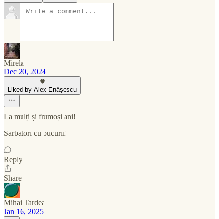
Mirela
Dec 20, 2024
Liked by Alex Enășescu
La mulți și frumoși ani!
Sărbători cu bucurii!
Reply
Share
Mihai Tardea
Jan 16, 2025