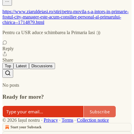
https://www.ziaruldeiasi.ro/stiri/petru-movila-s-a-intors-in-primarie-
fostul-city-manager-este-acum-consilier-personal-al-primarului-
chirica--1714879.html
Pentru ca USR aduce schimbarea la Primaria Iasi :))
Reply
Share
Top
Latest
Discussions
No posts
Ready for more?
Subscribe
© 2026 Iașul nostru
·
Privacy
∙
Terms
∙
Collection notice
Start your Substack