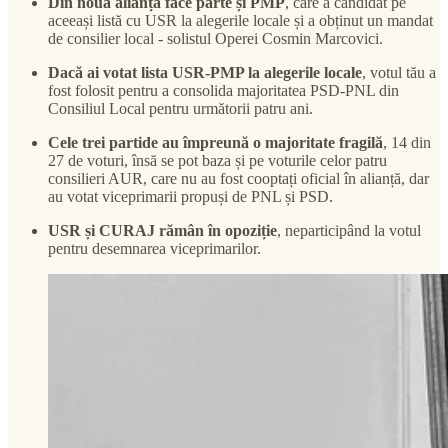
Din noua alianță face parte și PMP
, care a candidat pe
aceeași listă cu USR la alegerile locale și a obținut un mandat
de consilier local - solistul Operei Cosmin Marcovici.
Dacă ai votat lista USR-PMP la alegerile locale
, votul tău a
fost folosit pentru a consolida majoritatea PSD-PNL din
Consiliul Local pentru următorii patru ani.
Cele trei partide au împreună o majoritate fragilă
, 14 din
27 de voturi, însă se pot baza și pe voturile celor patru
consilieri AUR, care nu au fost cooptați oficial în alianță, dar
au votat viceprimarii propuși de PNL și PSD.
USR și CURAJ rămân în opoziție
, neparticipând la votul
pentru desemnarea viceprimarilor.