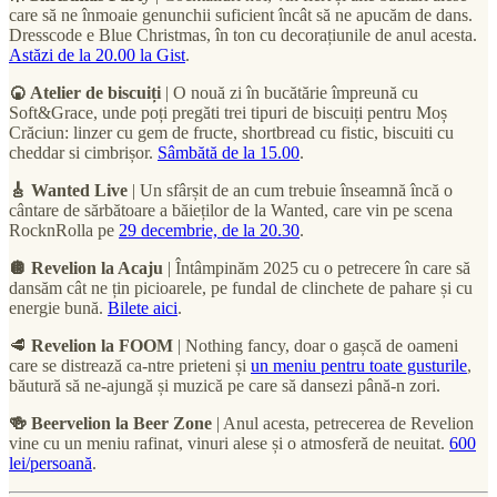
care să ne înmoaie genunchii suficient încât să ne apucăm de dans.
Dresscode e Blue Christmas, în ton cu decorațiunile de anul acesta.
Astăzi de la 20.00 la Gist
.
🍘 Atelier de biscuiți
| O nouă zi în bucătărie împreună cu
Soft&Grace, unde poți pregăti trei tipuri de biscuiți pentru Moș
Crăciun: linzer cu gem de fructe, shortbread cu fistic, biscuiti cu
cheddar si cimbrișor.
Sâmbătă de la 15.00
.
🎸 Wanted Live
| Un sfârșit de an cum trebuie înseamnă încă o
cântare de sărbătoare a băieților de la Wanted, care vin pe scena
RocknRolla pe
29 decembrie, de la 20.30
.
🪩 Revelion la Acaju
| Întâmpinăm 2025 cu o petrecere în care să
dansăm cât ne țin picioarele, pe fundal de clinchete de pahare și cu
energie bună.
Bilete aici
.
🥩
Revelion la FOOM
| Nothing fancy, doar o gașcă de oameni
care se distrează ca-ntre prieteni și
un meniu pentru toate gusturile
,
băutură să ne-ajungă și muzică pe care să dansezi până-n zori.
🍻 Beervelion la Beer Zone
| Anul acesta, petrecerea de Revelion
vine cu un meniu rafinat, vinuri alese și o atmosferă de neuitat.
600
lei/persoană
.