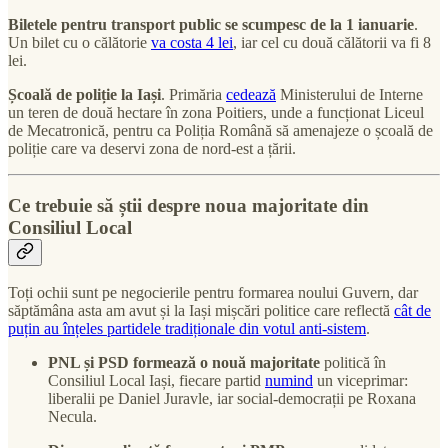
Biletele pentru transport public se scumpesc de la 1 ianuarie
.
Un bilet cu o călătorie
va costa 4 lei
, iar cel cu două călătorii va fi 8
lei.
Școală de poliție la Iași
. Primăria
cedează
Ministerului de Interne
un teren de două hectare în zona Poitiers, unde a funcționat Liceul
de Mecatronică, pentru ca Poliția Română să amenajeze o școală de
poliție care va deservi zona de nord-est a țării.
Ce trebuie să știi despre noua majoritate din
Consiliul Local
Toți ochii sunt pe negocierile pentru formarea noului Guvern, dar
săptămâna asta am avut și la Iași mișcări politice care reflectă
cât de
puțin au înțeles partidele tradiționale din votul anti-sistem
.
PNL și PSD formează o nouă majoritate
politică în
Consiliul Local Iași, fiecare partid
numind
un viceprimar:
liberalii pe Daniel Juravle, iar social-democrații pe Roxana
Necula.