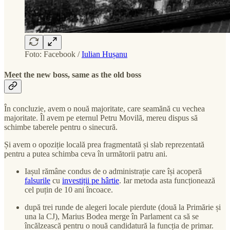
Foto: Facebook /
Iulian Hușanu
Meet the new boss, same as the old boss
În concluzie, avem o nouă majoritate, care seamănă cu vechea
majoritate. Îl avem pe eternul Petru Movilă, mereu dispus să
schimbe taberele pentru o sinecură.
Și avem o opoziție locală prea fragmentată și slab reprezentată
pentru a putea schimba ceva în următorii patru ani.
Iașul rămâne condus de o administrație care își acoperă
falsurile
cu
investiții pe hârtie
. Iar metoda asta funcționează
cel puțin de 10 ani încoace.
după trei runde de alegeri locale pierdute (două la Primărie și
una la CJ), Marius Bodea merge în Parlament ca să se
încălzească pentru o nouă candidatură la funcția de primar.