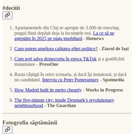
#decitit
Apartamentele din Cluj se apropie de 3.000 de euro/mp,
pragul fiind depășit deja la locuințele noi.
La ce să ne
așteptăm în 2025 pe piața imobiliară
-
Hotnews
Cum putem ameliora calitatea elitei politice?
-
Ziarul de Iași
Cum poți salva democrația în epoca TikTok
și a gratificării
instantanee -
PressOne
Rusia câștigă în orice scenariu, și dacă își instalează, și dacă
nu candidatul.
Interviu cu Peter Pomerantsev
-
Spotmedia
How Madrid built its metro cheaply
-
Works in Progress
The five-minute city: inside Denmark’s revolutionary
neighbourhood
-
The Guardian
Fotografia săptămânii