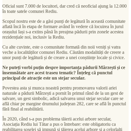
Oficial sunt 7.000 de locuitori, dar cred că neoficial ajung la 12.000
în toate satele comunei Rediu.
Scopul nostru este de a găsi punți de legătură în această comunitate
aflată încă în etapa de formare având în vedere că locuirea în jurul
orașului Iași s-a extins până în preajma pădurii prin zonele acestea
rezidențiale noi, inclusiv la Rediu.
Cu alte cuvinte, este o comunitate formată din noii veniți și vatra
veche a localităților comunei Rediu. Căutăm modalități de creere a
unor punți de legătură și de creare a unei conștiințe locale și civice.
Ne puteți vorbi puțin despre importanța pădurii Mârzești și ce
însemnătate are acest traseu tematic? Înțeleg că punctul
principal de atracție este un stejar secular.
Povestea asta și munca noastră pentru promovarea valorii ariei
naturale a pădurii Mârzești a pornit în primul rând de la un gest de
salvare, un gest simbolic, adică salvarea unui stejar secular care se
află chiar pe margine drumului județean 282, care se află în punctul
fără final al reabilitării.
În 2020, când s-a pus problema tăierii acelui arbore secular,
Asociația Rediu lui Tătar a pus o întrebare: este obligatoriu ca
reabilitarea șoselei să impună și tăierea acelui arbore și a celorlalți