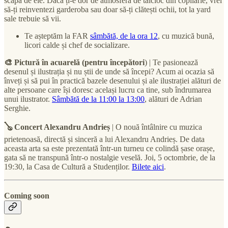
scapă de ele. Dacă ți-e dor de atmosfera de talcioc din copilărie, vrei
să-ți reinventezi garderoba sau doar să-ți clătești ochii, tot la yard
sale trebuie să vii.
Te așteptăm la FAR
sâmbătă, de la ora 12
, cu muzică bună,
licori calde și chef de socializare.
🎨 Pictură în acuarelă (pentru începători
) | Te pasionează
desenul și ilustrația și nu știi de unde să începi? Acum ai ocazia să
înveți și să pui în practică bazele desenului și ale ilustrației alături de
alte persoane care își doresc același lucru ca tine, sub îndrumarea
unui ilustrator.
Sâmbătă de la 11:00 la 13:00
, alături de Adrian
Serghie.
🪕 Concert Alexandru Andrieș
| O nouă întâlnire cu muzica
prietenoasă, directă și sinceră a lui Alexandru Andrieș. De data
aceasta arta sa este prezentată într-un turneu ce colindă șase orașe,
gata să ne transpună într-o nostalgie veselă. Joi, 5 octombrie, de la
19:30, la Casa de Cultură a Studenților.
Bilete aici
.
Coming soon