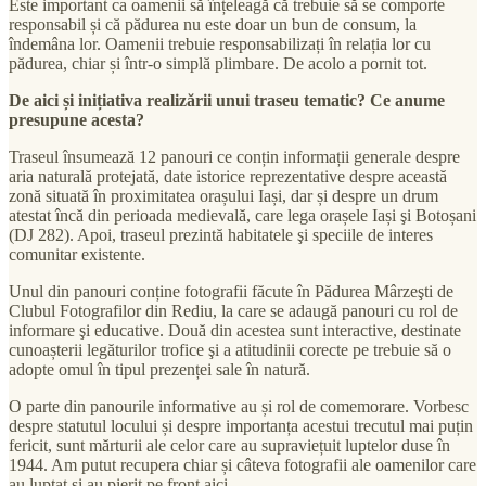
Este important ca oamenii să înțeleagă că trebuie să se comporte
responsabil și că pădurea nu este doar un bun de consum, la
îndemâna lor. Oamenii trebuie responsabilizați în relația lor cu
pădurea, chiar și într-o simplă plimbare. De acolo a pornit tot.
De aici și inițiativa realizării unui traseu tematic? Ce anume
presupune acesta?
Traseul însumează 12 panouri ce conțin informații generale despre
aria naturală protejată, date istorice reprezentative despre această
zonă situată în proximitatea orașului Iași, dar și despre un drum
atestat încă din perioada medievală, care lega orașele Iași şi Botoșani
(DJ 282). Apoi, traseul prezintă habitatele şi speciile de interes
comunitar existente.
Unul din panouri conține fotografii făcute în Pădurea Mârzeşti de
Clubul Fotografilor din Rediu, la care se adaugă panouri cu rol de
informare şi educative. Două din acestea sunt interactive, destinate
cunoașterii legăturilor trofice şi a atitudinii corecte pe trebuie să o
adopte omul în tipul prezenței sale în natură.
O parte din panourile informative au și rol de comemorare. Vorbesc
despre statutul locului și despre importanța acestui trecutul mai puțin
fericit, sunt mărturii ale celor care au supraviețuit luptelor duse în
1944. Am putut recupera chiar și câteva fotografii ale oamenilor care
au luptat și au pierit pe front aici.