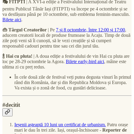
🎭 FITPTI
| A XVI-a ediție a Festivalului Internațional de Teatru
pentru Publicul Tânăr Iași (FITPTI) va începe pe 4 octombrie și se
va desfășura până pe 10 octombrie, sub emblema feminin-masculin.
Bilete aici
.
👜 Târgul Creatorilor
| Pe
7 și 8 octombrie, între 12:00 și 17:00
,
aducem creatorii locali de produse frumoase la Acaju. Timp de două
zile poți veni să îi cunoști, să le vezi creațiile și să cumperi
responsabil cadouri pentru tine sau cei din jurul tău.
🍾 Hai cu pluta!
| A doua ediție a festivalului de vin Hai cu pluta are
loc pe 28-29 octombrie la Agora.
Bilete early-bird aici
, mâine este
ultima zi cu preț redus.
În cele două zile de festival veți putea degusta vinuri în primul
rând din România, dar și din Republica Moldova și Europa.
Va exista și o zonă de food, cu gustări delicioase.
#decitit
Ieșenii așteaptă 10 luni un certificat de urbanism.
Patru orașe
mari le dau în trei zile. Iași, orașul-închisoare -
Reporter de