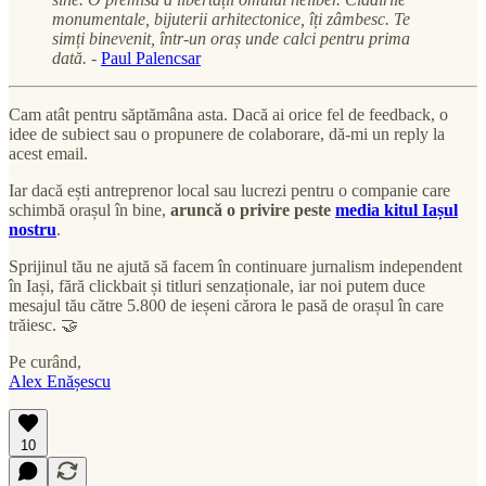
monumentale, bijuterii arhitectonice, îți zâmbesc. Te
simți binevenit, într-un oraș unde calci pentru prima
dată.
-
Paul Palencsar
Cam atât pentru săptămâna asta. Dacă ai orice fel de feedback, o
idee de subiect sau o propunere de colaborare, dă-mi un reply la
acest email.
Iar dacă ești antreprenor local sau lucrezi pentru o companie care
schimbă orașul în bine,
aruncă o privire peste
media kitul Iașul
nostru
.
Sprijinul tău ne ajută să facem în continuare jurnalism independent
în Iași, fără clickbait și titluri senzaționale, iar noi putem duce
mesajul tău către 5.800 de ieșeni cărora le pasă de orașul în care
trăiesc. 🤝
Pe curând,
Alex Enășescu
10