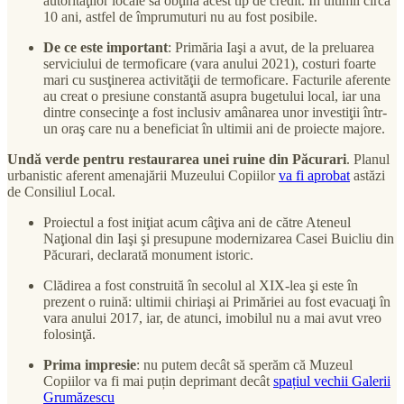
autorităţilor locale să obţină acest tip de credit. În ultimii circa
10 ani, astfel de împrumuturi nu au fost posibile.
De ce este important
: Primăria Iaşi a avut, de la preluarea
serviciului de termoficare (vara anului 2021), costuri foarte
mari cu susţinerea activităţii de termoficare. Facturile aferente
au creat o presiune constantă asupra bugetului local, iar una
dintre consecinţe a fost inclusiv amânarea unor investiţii într-
un oraş care nu a beneficiat în ultimii ani de proiecte majore.
Undă verde pentru restaurarea unei ruine din Păcurari
. Planul
urbanistic aferent amenajării Muzeului Copiilor
va fi aprobat
astăzi
de Consiliul Local.
Proiectul a fost iniţiat acum câţiva ani de către Ateneul
Naţional din Iaşi şi presupune modernizarea Casei Buicliu din
Păcurari, declarată monument istoric.
Clădirea a fost construită în secolul al XIX-lea şi este în
prezent o ruină: ultimii chiriaşi ai Primăriei au fost evacuaţi în
vara anului 2017, iar, de atunci, imobilul nu a mai avut vreo
folosinţă.
Prima impresie
: nu putem decât să sperăm că Muzeul
Copiilor va fi mai puțin deprimant decât
spațiul vechii Galerii
Grumăzescu