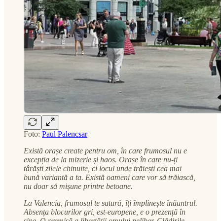
Foto:
Paul Palencsar
Există orașe create pentru om, în care frumosul nu e
excepția de la mizerie și haos. Orașe în care nu-ți
târăști zilele chinuite, ci locul unde trăiești cea mai
bună variantă a ta. Există oameni care vor să trăiască,
nu doar să mișune printre betoane.
La Valencia, frumosul te satură, îți împlinește înăuntrul.
Absența blocurilor gri, est-europene, e o prezență în
sine. O premisă a libertății omului neliber. Clădirile