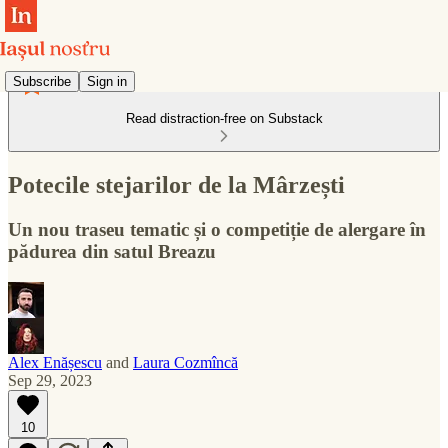
Subscribe
Sign in
Read distraction-free on Substack
Potecile stejarilor de la Mârzești
Un nou traseu tematic și o competiție de alergare în
pădurea din satul Breazu
Alex Enășescu
and
Laura Cozmîncă
Sep 29, 2023
10