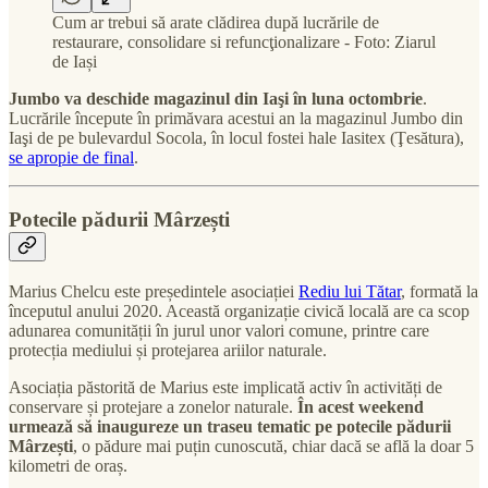
Cum ar trebui să arate clădirea după lucrările de
restaurare, consolidare si refuncţionalizare - Foto: Ziarul
de Iași
Jumbo va deschide magazinul din Iaşi în luna octombrie
.
Lucrările începute în primăvara acestui an la magazinul Jumbo din
Iaşi de pe bulevardul Socola, în locul fostei hale Iasitex (Ţesătura),
se apropie de final
.
Potecile pădurii Mârzești
Marius Chelcu este președintele asociației
Rediu lui Tătar
, formată la
începutul anului 2020. Această organizație civică locală are ca scop
adunarea comunității în jurul unor valori comune, printre care
protecția mediului și protejarea ariilor naturale.
Asociația păstorită de Marius este implicată activ în activități de
conservare și protejare a zonelor naturale.
În acest weekend
urmează să inaugureze un traseu tematic pe potecile pădurii
Mârzești
, o pădure mai puțin cunoscută, chiar dacă se află la doar 5
kilometri de oraș.