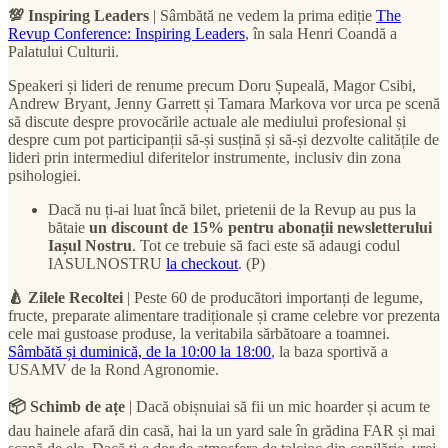
💯 Inspiring Leaders
| Sâmbătă ne vedem la prima ediție
The
Revup Conference: Inspiring Leaders
, în sala Henri Coandă a
Palatului Culturii.
Speakeri și lideri de renume precum Doru Șupeală, Magor Csibi,
Andrew Bryant, Jenny Garrett și Tamara Markova vor urca pe scenă
să discute despre provocările actuale ale mediului profesional și
despre cum pot participanții să-și susțină și să-și dezvolte calitățile de
lideri prin intermediul diferitelor instrumente, inclusiv din zona
psihologiei.
Dacă nu ți-ai luat încă bilet, prietenii de la Revup au pus la
bătaie
un discount de 15% pentru abonații newsletterului
Iașul Nostru
. Tot ce trebuie să faci este să adaugi codul
IASULNOSTRU
la checkout
. (P)
🍐 Zilele Recoltei
| Peste 60 de producători importanți de legume,
fructe, preparate alimentare tradiționale și crame celebre vor prezenta
cele mai gustoase produse, la veritabila sărbătoare a toamnei.
Sâmbătă și duminică, de la 10:00 la 18:00
, la baza sportivă a
USAMV de la Rond Agronomie.
📦 Schimb de ațe
| Dacă obișnuiai să fii un mic hoarder și acum te
dau hainele afară din casă, hai la un yard sale în grădina FAR și mai