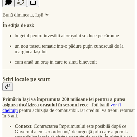
Bună dimineața, Iași! ☀
În ediția de azi:
bugetul pentru investiții al orașului se duce pe cărbune
un nou traseu tematic într-o pădure puțin cunoscută de la
marginea Iașului
cum arată un oraș în care te simți binevenit
Știri locale pe scurt
Primăria Iaşi va împrumuta 200 milioane lei pentru a putea
asigura încălzirea oraşului în sezonul rece
. Toţi banii
vor fi
cheltuiţi
pentru achiziţia de combustibil, iar creditul va trebui returnat
în 5 ani.
Context
: Contractarea împrumutului este posibilă după ce
Guvernul a emis o ordonanţă de urgenţă prin care a permis