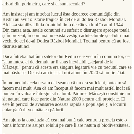
arbori din perimetru, care și ei sunt seculari?
Am insistat și am întrebat lucrul ăsta deoarece comunitățile din
Rediu au avut o istorie tragică în cel de-al doilea Război Mondial.
Aici s-a stabilizat linia frontului timp de câteva luni în anul 1944.
Din cauza asta, satele comunei au suferit o distrugere aproape totală
și în prezent, în comună nu există vestigii arhitecturale și clădiri mai
vechi de cel de-al Doilea Război Mondial. Tocmai pentru că au fost
distruse atunci.
Dacă întrebai bătrânii satelor din Rediu ce e vechi în comuna lor, ce
își amintesc ei de demult, ar fi spus inevitabil „stejarul de la
Mârzești” pentru că acesta era singura legătură vie cu trecutul care se
mai păstrase. De asta am insistat noi atunci în 2020 să nu fie tăiat.
În momentul acela ne-am dat seama că nu era suficient, puteam să
facem mai mult. Așa că am început să facem mai mult astfel încât să
punem în valoare întregul sit natural. Pădurea Mârzești constituie un
sit natural care face parte din Natura 2000 pentru arii protejate. El
este în pericol de avansarea aceasta rapidă a populației și a locuirii
chiar până în vecinătatea pădurii.
Am ajuns la concluzia că cea mai bună cale pentru a proteja este o
bună informare asupra rolului pe care îl are natura și biodiversitatea.