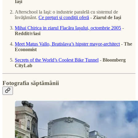
Iași
Afterschool la Iaşi: o industrie paralelă cu sistemul de
învăţământ.
Ce preţuri şi condiţii oferă
-
Ziarul de Iași
Mihai Chirica in ziarul Flacăra Iaşului, octombrie 2005
-
Reddit/r/iasi
Meet Matus Vallo, Bratislava’s hipster mayor-architect
-
The
Economist
Secrets of the World’s Coolest Bike Tunnel
-
Bloomberg
CityLab
Fotografia săptămânii