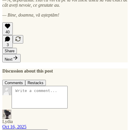
cât aveți nevoie, ce greutate au.
— Bine, doamna, vă așteptăm!
40
3
Share
Next
Discussion about this post
Comments
Restacks
Lydia
Oct 16, 2025