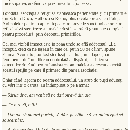
microciparea, arătând că presiunea funcționează.
Totodată, asociația a reușit să stabilească parteneriate și cu primăriile
din Schitu Duca, Holboca și Rediu, plus o colaborează cu Poliția
Animalelor pentru a aplica legea care prevede sancțiuni celor care
refuză să-și sterilizeze animalele deși li se oferă gratuitate completă
pentru procedură, prin decontul primăriilor.
Cel mai vizibil impact este în zona unde se află adăpostul. „La
început, cred că ne ieșeau în cale cel puțin 50 de câini”, spune
Emma. Acum, toți au fost sterilizați sau luați în adăpost, iar
fenomenul de înmulțire necontrolată a dispărut, iar interesul
oamenilor de rând pentru bunăstarea animalelor a crescut datorită
acestui sprijin pe care îl primesc din partea asociației.
Chiar când ieșeam pe poarta adăpostului, un grup de puști adunați
cu vârf într-o căruță, au întâmpinat-o pe Emma:
— Sărumâna, am venit să ne dați otravă din aia.
— Ce otravă, măi?
— Din aia să moară puricii, să dăm pe câini, că iar au început să
se scarpine.
— A, deparazitat. Hai că vin eu pe la voi zilele astea să văd exact de