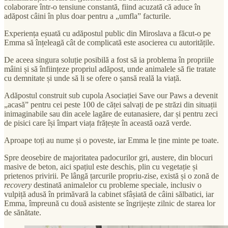
colaborare într-o tensiune constantă, fiind acuzată că aduce în
adăpost câini în plus doar pentru a „umfla” facturile.
Experiența eșuată cu adăpostul public din Miroslava a făcut-o pe
Emma să înțeleagă cât de complicată este asocierea cu autoritățile.
De aceea singura soluție posibilă a fost să ia problema în propriile
mâini și să înființeze propriul adăpost, unde animalele să fie tratate
cu demnitate și unde să li se ofere o șansă reală la viață.
Adăpostul construit sub cupola Asociației Save our Paws a devenit
„acasă” pentru cei peste 100 de căței salvați de pe străzi din situații
inimaginabile sau din acele lagăre de eutanasiere, dar și pentru zeci
de pisici care își împart viața frățește în această oază verde.
Aproape toți au nume și o poveste, iar Emma le ține minte pe toate.
Spre deosebire de majoritatea padocurilor gri, austere, din blocuri
masive de beton, aici spațiul este deschis, plin cu vegetație și
prietenos privirii. Pe lângă țarcurile propriu-zise, există și o zonă de
recovery
destinată animalelor cu probleme speciale, inclusiv o
vulpiță adusă în primăvară la cabinet sfâșiată de câini sălbatici, iar
Emma, împreună cu două asistente se îngrijește zilnic de starea lor
de sănătate.