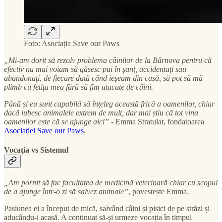
Foto: Asociația Save our Paws
„Mi-am dorit să rezolv problema câinilor de la Bârnova pentru că
efectiv nu mai voiam să găsesc pui în șanț, accidentați sau
abandonați, de fiecare dată când ieșeam din casă, să pot să mă
plimb cu fetița mea fără să fim atacate de câini.
Până și eu sunt capabilă să înțeleg această frică a oamenilor, chiar
dacă iubesc animalele extrem de mult, dar mai știu că tot vina
oamenilor este că se ajunge aici”
- Emma Stratulat, fondatoarea
Asociației Save our Paws
.
Vocația vs Sistemul
„Am pornit să fac facultatea de medicină veterinară chiar cu scopul
de a ajunge într-o zi să salvez animale”
, povestește Emma.
Pasiunea ei a început de mică, salvând câini și pisici de pe străzi și
aducându-i acasă. A continuat să-și urmeze vocația în timpul