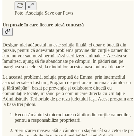
Foto: Asociația Save our Paws
Un puzzle în care fiecare piesă contează
Desigur, nici adăpostul nu este soluția finală, ci doar o bucată din
puzzle, pentru că adevărata problemă provine din curțile oamenilor
care nu vor sau nu-și permit să-și sterilizeze animalele. Acestea se
înmulțesc, ajung să fie abandonate pe câmpuri, în păduri sau pe
marginea șoselelor și, la rândul lor, acestea nasc pui mai departe.
La această problemă, soluția propusă de Emma, prin intermediul
asociației sale a fost un „Program de gestionare umană a câinilor cu
și fără stăpân”, bazat pe prevenție și colaborare directă cu
comunitățile locale, mizând pe o comunicare directă cu Unitățile
Administrativ Teritoriale de pe raza județului Iași. Acest program are
la bază trei piloni.
Recensământul și microciparea câinilor din curțile oamenilor,
pentru a responsabiliza proprietarii.
Sterilizarea masivă atât a câinilor cu stăpân cât și a celor de pe
străzi, o soluție de patru ori mai ieftină și etică decât