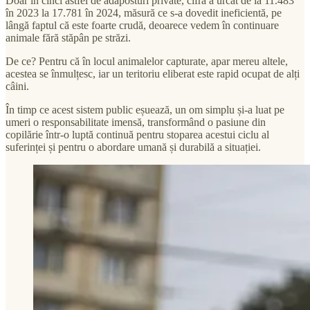
Doar în cinci astfel de adăposturi private, cifra a urcat de la 11.483
în 2023 la 17.781 în 2024, măsură ce s-a dovedit ineficientă, pe
lângă faptul că este foarte crudă, deoarece vedem în continuare
animale fără stăpân pe străzi.
De ce? Pentru că în locul animalelor capturate, apar mereu altele,
acestea se înmulțesc, iar un teritoriu eliberat este rapid ocupat de alți
câini.
În timp ce acest sistem public eșuează, un om simplu și-a luat pe
umeri o responsabilitate imensă, transformând o pasiune din
copilărie într-o luptă continuă pentru stoparea acestui ciclu al
suferinței și pentru o abordare umană și durabilă a situației.