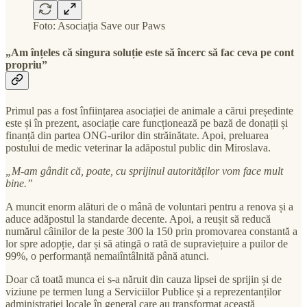
Foto: Asociația Save our Paws
„Am înțeles că singura soluție este să încerc să fac ceva pe cont
propriu”
Primul pas a fost înființarea asociației de animale a cărui președinte
este și în prezent, asociație care funcționează pe bază de donații și
finanță din partea ONG-urilor din străinătate. Apoi, preluarea
postului de medic veterinar la adăpostul public din Miroslava.
„M-am gândit că, poate, cu sprijinul autorităților vom face mult
bine.”
A muncit enorm alături de o mână de voluntari pentru a renova și a
aduce adăpostul la standarde decente. Apoi, a reușit să reducă
numărul câinilor de la peste 300 la 150 prin promovarea constantă a
lor spre adopție, dar și să atingă o rată de supraviețuire a puilor de
99%, o performanță nemaiîntâlnită până atunci.
Doar că toată munca ei s-a năruit din cauza lipsei de sprijin și de
viziune pe termen lung a Serviciilor Publice și a reprezentanților
administrației locale în general care au transformat această