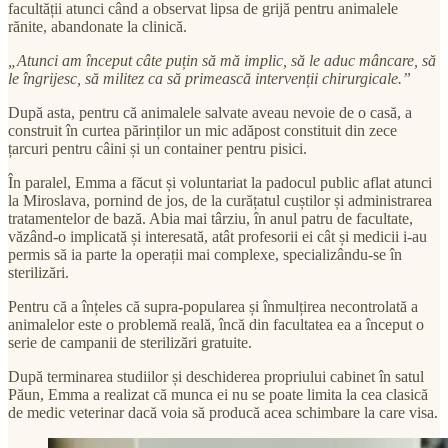
facultății atunci când a observat lipsa de grijă pentru animalele
rănite, abandonate la clinică.
„Atunci am început câte puțin să mă implic, să le aduc mâncare, să
le îngrijesc, să militez ca să primească intervenții chirurgicale.”
După asta, pentru că animalele salvate aveau nevoie de o casă, a
construit în curtea părinților un mic adăpost constituit din zece
țarcuri pentru câini și un container pentru pisici.
În paralel, Emma a făcut și voluntariat la padocul public aflat atunci
la Miroslava, pornind de jos, de la curățatul cuștilor și administrarea
tratamentelor de bază. Abia mai târziu, în anul patru de facultate,
văzând-o implicată și interesată, atât profesorii ei cât și medicii i-au
permis să ia parte la operații mai complexe, specializându-se în
sterilizări.
Pentru că a înțeles că supra-popularea și înmulțirea necontrolată a
animalelor este o problemă reală, încă din facultatea ea a început o
serie de campanii de sterilizări gratuite.
După terminarea studiilor și deschiderea propriului cabinet în satul
Păun, Emma a realizat că munca ei nu se poate limita la cea clasică
de medic veterinar dacă voia să producă acea schimbare la care visa.