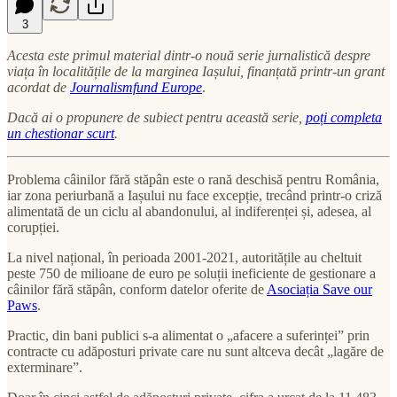
3
Acesta este primul material dintr-o nouă serie jurnalistică despre
viața în localitățile de la marginea Iașului, finanțată printr-un grant
acordat de
Journalismfund Europe
.
Dacă ai o propunere de subiect pentru această serie,
poți completa
un chestionar scurt
.
Problema câinilor fără stăpân este o rană deschisă pentru România,
iar zona periurbană a Iașului nu face excepție, trecând printr-o criză
alimentată de un ciclu al abandonului, al indiferenței și, adesea, al
corupției.
La nivel național, în perioada 2001-2021, autoritățile au cheltuit
peste 750 de milioane de euro pe soluții ineficiente de gestionare a
câinilor fără stăpân, conform datelor oferite de
Asociația Save our
Paws
.
Practic, din bani publici s-a alimentat o „afacere a suferinței” prin
contracte cu adăposturi private care nu sunt altceva decât „lagăre de
exterminare”.