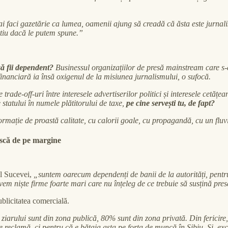
i faci gazetărie ca lumea, oamenii ajung să creadă că ăsta este jurnalis
 știu dacă le putem spune.”
să fii dependent?
Businessul organizațiilor de presă mainstream care s-au
financiară ia însă oxigenul de la misiunea jurnalismului, o sufocă.
trade-off-uri între interesele advertiserilor politici și interesele cetă
e statului în numele plătitorului de taxe,
pe cine servești tu, de fapt?
formație de proastă calitate, cu calorii goale, cu propagandă, cu un flu
ească de pe margine
ul Sucevei,
„suntem oarecum dependenți de banii de la autorități, pentru
 avem niște firme foarte mari care nu înțeleg de ce trebuie să susțină pres
ublicitatea comercială.
 ziarului sunt din zona publică, 80% sunt din zona privată. Din fericir
 reclamă, ci pentru că e bătaia asta pe forța de muncă în Sibiu. Și, exc