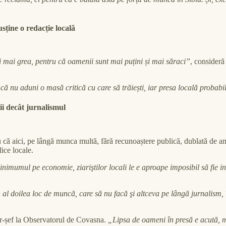
usține o redacție locală
i mai grea, pentru că oamenii sunt mai puțini și mai săraci”
, consideră
ă nu aduni o masă critică cu care să trăiești, iar presa locală probabi
sii decât jurnalismul
u că aici, pe lângă munca multă, fără recunoaștere publică, dublată de ame
ice locale.
inimumul pe economie, ziariştilor locali le e aproape imposibil să fie i
n al doilea loc de muncă, care să nu facă şi altceva pe lângă jurnalism, 
tor-șef la Observatorul de Covasna.
„Lipsa de oameni în presă e acută, m