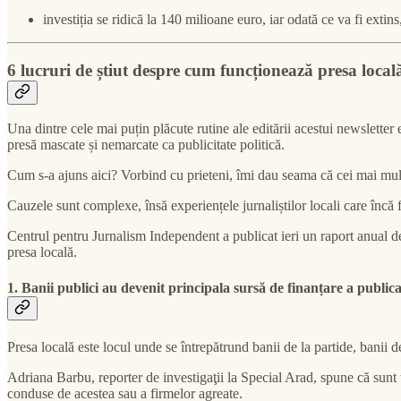
investiția se ridică la 140 milioane euro, iar odată ce va fi e
6 lucruri de știut despre cum funcționează presa local
Una dintre cele mai puțin plăcute rutine ale editării acestui newsletter e
presă mascate și nemarcate ca publicitate politică.
Cum s-a ajuns aici? Vorbind cu prieteni, îmi dau seama că cei mai mulți 
Cauzele sunt complexe, însă experiențele jurnaliștilor locali care încă
Centrul pentru Jurnalism Independent a publicat ieri un raport anual 
presa locală.
1. Banii publici au devenit principala sursă de finanțare a publicaț
Presa locală este locul unde se întrepătrund banii de la partide, banii de 
Adriana Barbu, reporter de investigaţii la Special Arad, spune că sunt t
conduse de acestea sau a firmelor agreate.