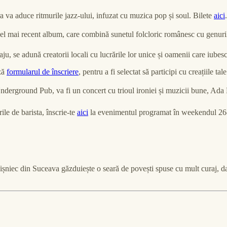
ra va aduce ritmurile jazz-ului, infuzat cu muzica pop și soul. Bilete
aici
cel mai recent album, care combină sunetul folcloric românesc cu genuril
aju, se adună creatorii locali cu lucrările lor unice și oamenii care iubesc
ază
formularul de înscriere
, pentru a fi selectat să participi cu creațiile tal
a Underground Pub, va fi un concert cu trioul ironiei și muzicii bune, A
rile de barista, înscrie-te
aici
la evenimentul programat în weekendul 26-
Vișniec din Suceava găzduiește o seară de povești spuse cu mult curaj, dar