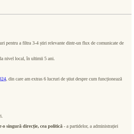
luri pentru a filtra 3-4 știri relevante dintr-un flux de comunicate de
 nivel local, în ultimii 5 ani.
2024
, din care am extras 6 lucruri de știut despre cum funcționează
i.
-o singură direcție, cea politică
- a partidelor, a administrației