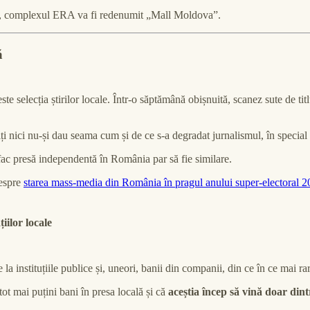
xtins, complexul ERA va fi redenumit „Mall Moldova”.
ă
ste selecția știrilor locale. Într-o săptămână obișnuită, scanez sute de tit
nici nu-și dau seama cum și de ce s-a degradat jurnalismul, în special la
 fac presă independentă în România par să fie similare.
despre
starea mass-media din România în pragul anului super-electoral 
iilor locale
la instituțiile publice și, uneori, banii din companii, din ce în ce mai rar
ot mai puțini bani în presa locală și că
aceștia încep să vină doar dintr