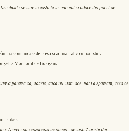
n beneficiile pe care aceasta le-ar mai putea aduce din punct de
ântură comunicate de presă și adună trafic cu non-știri.
r-șef la Monitorul de Botoșani.
 cumva părerea că, dom'le, dacă nu luam acei bani dispăream, ceea ce
mit subiect.
.» Nimeni nu cenzurează pe nimeni, de fapt. Ziariștii din