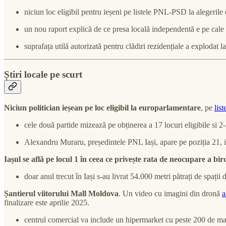
niciun loc eligibil pentru ieșeni pe listele PNL-PSD la alegeril
un nou raport explică de ce presa locală independentă e pe cale 
suprafața utilă autorizată pentru clădiri rezidențiale a explodat l
Știri locale pe scurt
Niciun politician ieșean pe loc eligibil la europarlamentare
, pe
lis
cele două partide mizează pe obținerea a 17 locuri eligibile si 2-3
Alexandru Muraru, președintele PNL Iași, apare pe poziția 21, i
Iașul se află pe locul 1 în ceea ce privește rata de neocupare a bir
doar anul trecut în Iași s-au livrat 54.000 metri pătrați de spaț
Șantierul viitorului Mall Moldova
. Un video cu imagini din dronă
a
finalizare este aprilie 2025.
centrul comercial va include un hipermarket cu peste 200 de mag