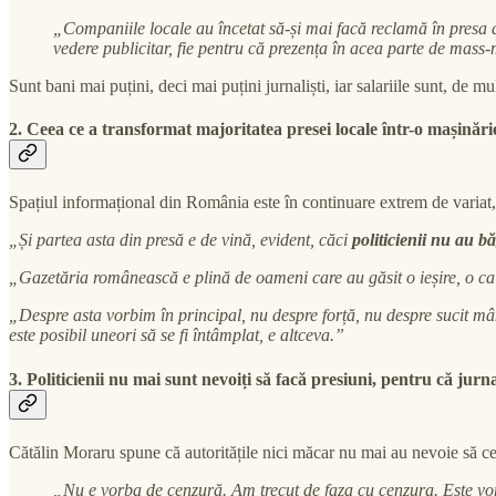
„Companiile locale au încetat să-și mai facă reclamă în presa de
vedere publicitar, fie pentru că prezența în acea parte de mass
Sunt bani mai puțini, deci mai puțini jurnaliști, iar salariile sunt, d
2. Ceea ce a transformat majoritatea presei locale într-o mașinăr
Spațiul informațional din România este în continuare extrem de variat, 
„Și partea asta din presă e de vină, evident, căci
politicienii nu au 
„Gazetăria românească e plină de oameni care au găsit o ieșire, o cal
„Despre asta vorbim în principal, nu despre forță, nu despre sucit m
este posibil uneori să se fi întâmplat, e altceva.”
3. Politicienii nu mai sunt nevoiți să facă presiuni, pentru că jurn
Cătălin Moraru spune că autoritățile nici măcar nu mai au nevoie să cen
„Nu e vorba de cenzură. Am trecut de faza cu cenzura. Este vo