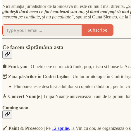
Nici situația jurnaliștilor de la Suceava nu este cu mult mai diferită. „
S
gândești dacă ceea ce faci contează sau nu, și dacă mai poți să mai f
mergem pe cantitate, și nu pe calitate”,
spune și Oana Șlemco, de la 
Subscribe
Ce facem săptămâna asta
🪩 Funk you
| O petrecere cu muzică funk, pop, disco și house la Aca
🦉 Ziua păsărilor în Codrii Iașilor
| Un tur ornitologic în Codrii Iași
Plimbarea este deschisă adulților si copiilor răbdători, pentru că 
🎸 Concert Nuanțe
| Trupa Nuanțe aniversează 5 ani de la primul lor
Coming soon
🖌️ Paint & Prosecco
| Pe
12 aprilie
, la Vin cu dor, se organizează o 