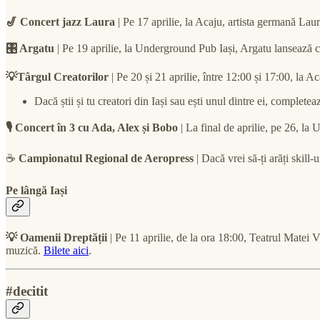
🎷 Concert jazz Laura
| Pe 17 aprilie, la Acaju, artista germană Lau
🎛️ Argatu
| Pe 19 aprilie, la Underground Pub Iași, Argatu lansează 
💡Târgul Creatorilor
| Pe 20 și 21 aprilie, între 12:00 și 17:00, la Ac
Dacă știi și tu creatori din Iași sau ești unul dintre ei, complete
🎙️ Concert în 3 cu Ada, Alex și Bobo
| La final de aprilie, pe 26, l
☕
Campionatul Regional de Aeropress
| Dacă vrei să-ți arăți skill-u
Pe lângă Iași
💡 Oamenii Dreptății
| Pe 11 aprilie, de la ora 18:00, Teatrul Matei 
muzică.
Bilete aici
.
#decitit