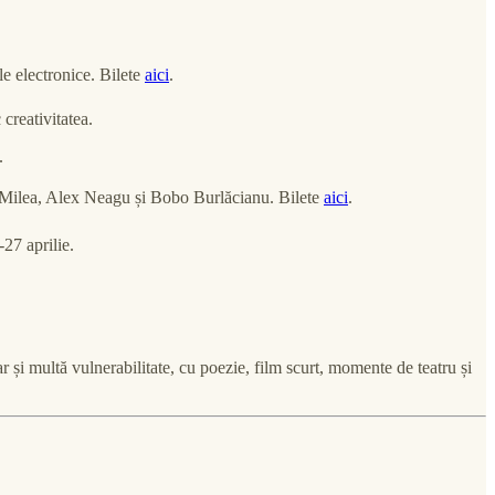
.
e electronice. Bilete
aici
.
 creativitatea.
e.
da Milea, Alex Neagu și Bobo Burlăcianu. Bilete
aici
.
27 aprilie.
 și multă vulnerabilitate, cu poezie, film scurt, momente de teatru și