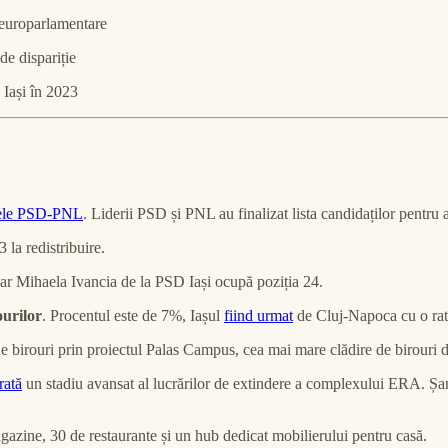
e europarlamentare
de dispariție
a Iași în 2023
tele PSD-PNL
. Liderii PSD și PNL au finalizat lista candidaților pentru 
 la redistribuire.
ar Mihaela Ivancia de la PSD Iași ocupă poziția 24.
ourilor
. Procentul este de 7%, Iașul
fiind urmat
de Cluj-Napoca cu o ra
ii de birouri prin proiectul Palas Campus, cea mai mare clădire de birouri
rată
un stadiu avansat al lucrărilor de extindere a complexului ERA. Șant
azine, 30 de restaurante și un hub dedicat mobilierului pentru casă.