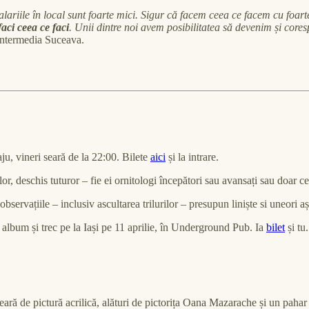
alariile în local sunt foarte mici. Sigur că facem ceea ce facem cu foart
aci ceea ce faci
. Unii dintre noi avem posibilitatea să devenim și co
Intermedia Suceava.
ju, vineri seară de la 22:00. Bilete
aici
și la intrare.
lor, deschis tuturor – fie ei ornitologi începători sau avansați sau doar c
observațiile – inclusiv ascultarea trilurilor – presupun liniște si uneori 
 album și trec pe la Iași pe 11 aprilie, în Underground Pub. Ia
bilet
și tu.
seară de pictură acrilică, alături de pictorița Oana Mazarache și un pahar