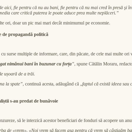
 aici, fie pentru că nu au bani, fie pentru că nu mai cred în presă şi î
-media care critică puterea le poate aduce prea multe neplăceri.”
e multe ori, doar un pic mai mari decât minimumul pe economie.
ie de propagandă politică
cu surse multiple de informare, care, din păcate, de cele mai multe ori v
băgat nimănui bani în buzunar cu forța
”
, spune Cătălin Moraru, redacto
e ușoară de a trăi.
âna la spate”
, continuă acesta, adăugând că „
faptul că există ideea sau
aliștii s-au predat de bunăvoie
zureze, să le interzică acestor beneficiari de fonduri să acopere un anu
rba de «vrem». «Noi vrem să facem așa pentru că vrem să câștigăm bani