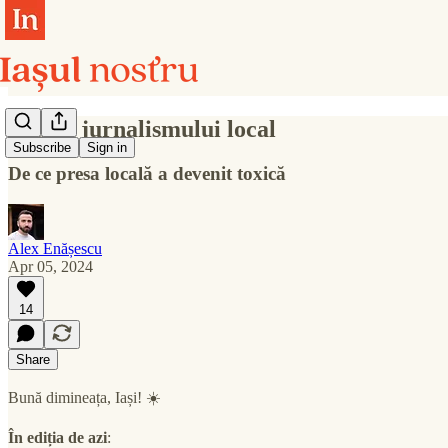
Starea jurnalismului local
Subscribe
Sign in
De ce presa locală a devenit toxică
Alex Enășescu
Apr 05, 2024
14
Share
Bună dimineața, Iași! ☀️
În ediția de azi
: