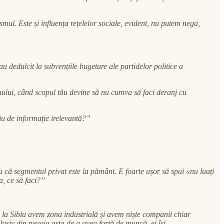
mul. Este și influența rețelelor sociale, evident, nu putem nega,
 dedulcit la subvențiile bugetare ale partidelor politice a
țeanului, când scopul tău devine să nu cumva să faci deranj cu
viu de informație irelevantă?”
 că segmentul privat este la pământ. E foarte ușor să spui «nu luați
a, ce să faci?”
e, la Sibiu avem zona industrială și avem niște companii chiar
lusiv din nevoia asta de a avea forță de muncă, ei își