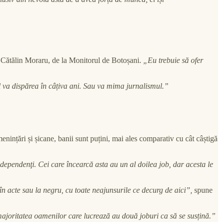
 Cătălin Moraru, de la Monitorul de Botoșani.
„Eu trebuie să ofer
l va dispărea în câțiva ani. Sau va mima jurnalismul.”
nințări și șicane, banii sunt puțini, mai ales comparativ cu cât câștigă
ndependenţi. Cei care încearcă asta au un al doilea job, dar acesta le
în acte sau la negru, cu toate neajunsurile ce decurg de aici”,
spune
ajoritatea oamenilor care lucrează au două joburi ca să se susțină.”