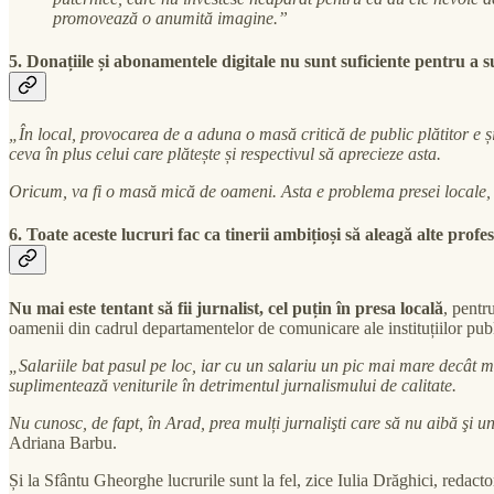
promovează o anumită imagine.”
5. Donațiile și abonamentele digitale nu sunt suficiente pentru a s
„În local, provocarea de a aduna o masă critică de public plătitor e ș
ceva în plus celui care plătește și respectivul să aprecieze asta.
Oricum, va fi o masă mică de oameni. Asta e problema presei locale, c
6. Toate aceste lucruri fac ca tinerii ambițioși să aleagă alte profe
Nu mai este tentant să fii jurnalist, cel puțin în presa locală
, pentr
oamenii din cadrul departamentelor de comunicare ale instituțiilor publ
„Salariile bat pasul pe loc, iar cu un salariu un pic mai mare decât m
suplimentează veniturile în detrimentul jurnalismului de calitate.
Nu cunosc, de fapt, în Arad, prea mulți jurnalişti care să nu aibă şi u
Adriana Barbu.
Și la Sfântu Gheorghe lucrurile sunt la fel, zice Iulia Drăghici, redac