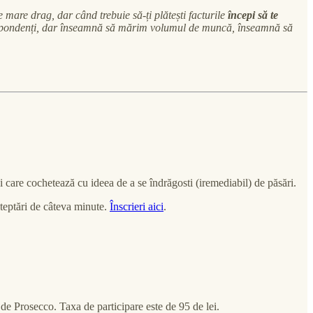
e mare drag, dar când trebuie să-ți plătești facturile
începi să te
respondenți, dar înseamnă să mărim volumul de muncă, înseamnă să
ei care cochetează cu ideea de a se îndrăgosti (iremediabil) de păsări.
așteptări de câteva minute.
Înscrieri aici
.
 de Prosecco. Taxa de participare este de 95 de lei.