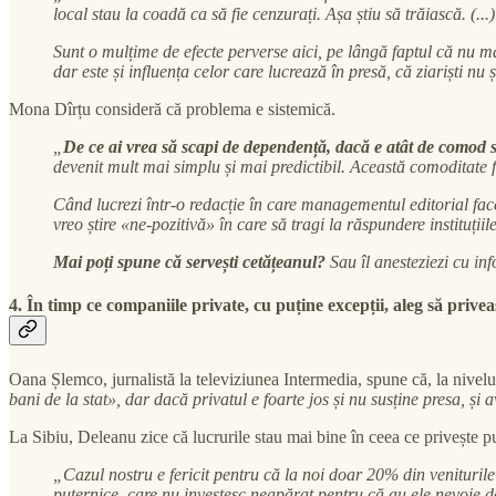
local stau la coadă ca să fie cenzurați. Așa știu să trăiască. (...)
Sunt o mulțime de efecte perverse aici, pe lângă faptul că nu ma
dar este și influența celor care lucrează în presă, că ziariști nu
Mona Dîrțu consideră că problema e sistemică.
„
De ce ai vrea să scapi de dependență, dacă e atât de comod 
devenit mult mai simplu și mai predictibil. Această comoditate 
Când lucrezi într-o redacție în care managementul editorial face 
vreo știre «ne-pozitivă» în care să tragi la răspundere instituțiil
Mai poți spune că servești cetățeanul?
Sau îl anesteziezi cu in
4. În timp ce companiile private, cu puține excepții, aleg să priv
Oana Șlemco, jurnalistă la televiziunea Intermedia, spune că, la nivel
bani de la stat», dar dacă privatul e foarte jos și nu susține presa, și
La Sibiu, Deleanu zice că lucrurile stau mai bine în ceea ce privește p
„Cazul nostru e fericit pentru că la noi doar 20% din veniturile
puternice, care nu investesc neapărat pentru că au ele nevoie de