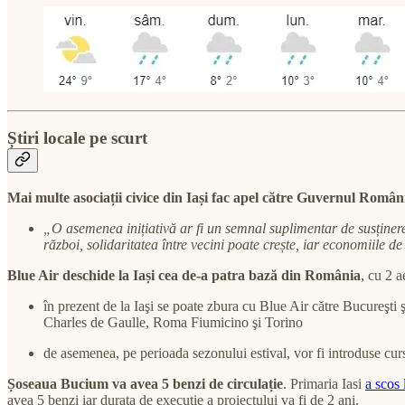
Știri locale pe scurt
Mai multe asociații civice din Iași fac apel către Guvernul Român
„O asemenea inițiativă ar fi un semnal suplimentar de susținere
război, solidaritatea între vecini poate crește, iar economiile d
Blue Air deschide la Iași cea de-a patra bază din România
, cu 2 
în prezent de la Iaşi se poate zbura cu Blue Air către Bucureşti
Charles de Gaulle, Roma Fiumicino şi Torino
de asemenea, pe perioada sezonului estival, vor fi introduse cur
Șoseaua Bucium va avea 5 benzi de circulație
. Primaria Iasi
a scos l
avea 5 benzi iar durata de execuție a proiectului va fi de 2 ani.