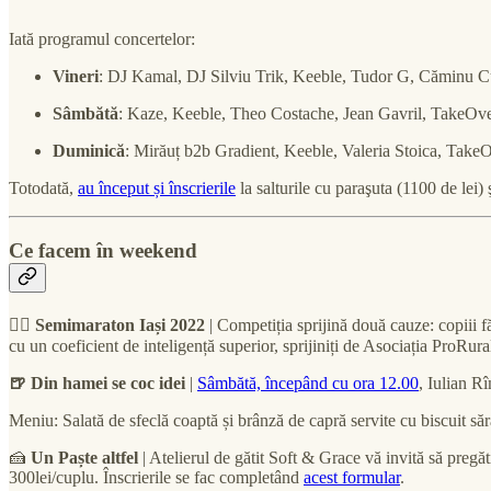
Iată programul concertelor:
Vineri
: DJ Kamal, DJ Silviu Trik, Keeble, Tudor G, Căminu C
Sâmbătă
: Kaze, Keeble, Theo Costache, Jean Gavril, TakeOv
Duminică
: Mirăuț b2b Gradient, Keeble, Valeria Stoica, Take
Totodată,
au început și înscrierile
la salturile cu paraşuta (1100 de lei)
Ce facem în weekend
🏃‍♀️ Semimaraton Iași 2022
| Competiția sprijină două cauze: copiii fă
cu un coeficient de inteligență superior, sprijiniți de Asociația ProRur
🍺 Din hamei se coc idei
|
Sâmbătă, începând cu ora 12.00
, Iulian R
Meniu: Salată de sfeclă coaptă și brânză de capră servite cu biscuit să
🍰
Un Paște altfel
| Atelierul de gătit Soft & Grace vă invită să pregă
300lei/cuplu. Înscrierile se fac completând
acest formular
.