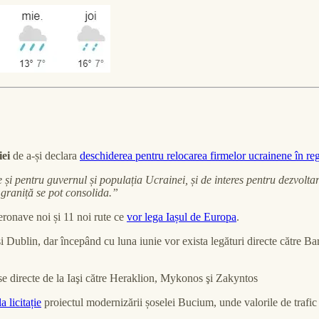
iei
de a-și declara
deschiderea pentru relocarea firmelor ucrainene în r
 și pentru guvernul și populația Ucrainei, și de interes pentru dezvolta
e graniță se pot consolida.”
aeronave noi și 11 noi rute ce
vor lega Iașul de Europa
.
 şi Dublin, dar începând cu luna iunie vor exista legături directe către
se directe de la Iaşi către Heraklion, Mykonos şi Zakyntos
a licitație
proiectul modernizării șoselei Bucium, unde valorile de trafic 