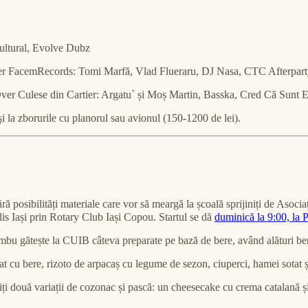
ultural, Evolve Dubz
er FacemRecords: Tomi Marfă, Vlad Flueraru, DJ Nasa, CTC Afterpar
Over Culese din Cartier: Argatu` și Moș Martin, Basska, Cred Că Sunt E
 şi la zborurile cu planorul sau avionul (150-1200 de lei).
ră posibilități materiale care vor să meargă la școală sprijiniți de Asociaț
alis Iași prin Rotary Club Iași Copou. Startul se dă
duminică la 9:00, la P
îmbu gătește la CUIB câteva preparate pe bază de bere, având alături ber
rat cu bere, rizoto de arpacaș cu legume de sezon, ciuperci, hamei sotat 
tiți două variații de cozonac și pască: un cheesecake cu crema catalană 