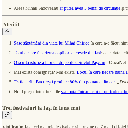
Aleea Mihail Sadoveanu
ar putea avea 3 benzi de circulație
și t
#decitit
Șase săptămâni din viața lui Mihai Chirica
în care n-a făcut nim
Totul despre înscrierea copiilor la creșele din Iași
: acte, date, cri
O scurtă istorie a fabricii de perdele Siretul Pașcani
-
CuzaNet
Mai există consignații? Mai există.
Locul în care fiecare haină a
Traficul din București produce 80% din poluarea din aer
.
„Dacă
Noul președinte din Chile
s-a mutat într-un cartier periculos di
Trei festivaluri la Iași în luna mai
Vinificat în Iași
, cel mai mic festival de vin, revine pe 7 mai la Hot