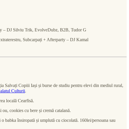
ty – DJ Silviu Trik, EvolveDubz, B2B, Tudor G
xtraterestru, Subcarpați + Afterparty – DJ Kamal
ia Salvați Copiii Iași și burse de studiu pentru elevi din mediul rural,
alatul Culturii
.
ea locală Cearfisă.
și ou, cookies cu bere și cremă catalană.
și o babka însiropată și umplută cu ciocolată. 160lei/persoana sau