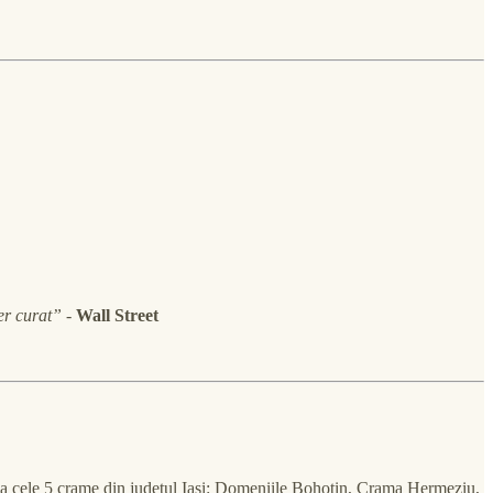
er curat”
-
Wall Street
e la cele 5 crame din județul Iași: Domeniile Bohotin, Crama Hermeziu,