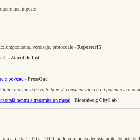
rotuare mai înguste
ic: simpozioane, vernisaje, protocoale -
ReporterIS
terii -
Ziarul de Iași
re o poveste
-
PressOne
 luăm mașina zi de zi, trebuie să conștientizăm că nu putem avea un a
n capitală pentru a transmite un mesaj
-
Bloomberg CityLab
el Unirea, de la 12:00 la 19:00, unde vom putea degusta noile etichete d