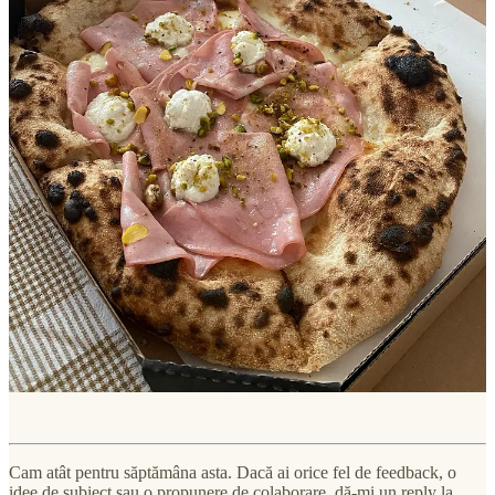
Cam atât pentru săptămâna asta. Dacă ai orice fel de feedback, o
idee de subiect sau o propunere de colaborare, dă-mi un reply la