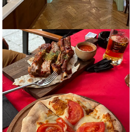
de pizza napoletană - asimetrică, aluat ușor gumos, ingredinte
simple, dar de calitate;
tarta georgiană Kubdari cu brânză suluguni și roșii, la
Caucaz
,
unde tot ce am încercat până acum a fost excelent.
Ce facem în weekend
🇯🇲
Raggae Party
| Kaze & Erwin aduc la Acaju ritmurile smooth
de reggae, dub, roots & jungle music. Vineri de la 22:00.
Bilete aici
.
🧀
Iașul în bucate
| Un târg de produse tradiționale, ecologice,