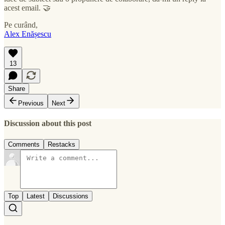
acest email. 🤝
Pe curând,
Alex Enășescu
13
Share
Previous
Next
Discussion about this post
Comments
Restacks
Top
Latest
Discussions