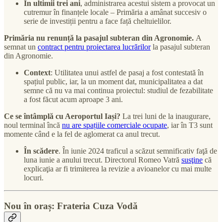
În ultimii trei ani
, administrarea acestui sistem a provocat un
cutremur în finanțele locale – Primăria a amânat succesiv o
serie de investiții pentru a face față cheltuielilor.
Primăria nu renunță la pasajul subteran din Agronomie.
A
semnat un
contract pentru proiectarea lucrărilor
la pasajul subteran
din Agronomie.
Context
: Utilitatea unui astfel de pasaj a fost contestată în
spațiul public, iar, la un moment dat, municipalitatea a dat
semne că nu va mai continua proiectul: studiul de fezabilitate
a fost făcut acum aproape 3 ani.
Ce se întâmplă cu Aeroportul Iași?
La trei luni de la inaugurare,
noul terminal încă
nu are spațiile comerciale ocupate
, iar în T3 sunt
momente când e la fel de aglomerat ca anul trecut.
În scădere
. În iunie 2024 traficul a scăzut semnificativ faţă de
luna iunie a anului trecut. Directorul Romeo Vatră
susţine
că
explicaţia ar fi trimiterea la revizie a avioanelor cu mai multe
locuri.
Nou în oraș: Frateria Cuza Vodă