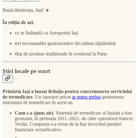
Bună dimineața, Iași! ☀️
În ediția de azi
:
ce se întâmplă cu Aeroportul Iași
trei recomandări gastronomice din ultima săptămână
târg de produse tradiționale în weekend la Palas
Știri locale pe scurt
Primăria Iași a lansat licitația pentru concesionarea serviciului
de termoficare
. Un operator privat
ar putea prelua
gestionarea
sistemului de termoficare în acest an.
Cum s-a ajuns aici
. Sistemul de termoficare al Iașului a fost
gestionat, în perioada 2011–2021, de către operatorul francez
Veolia. Compania s-a retras de la Iași invocând pierderi
financiare semnificative.