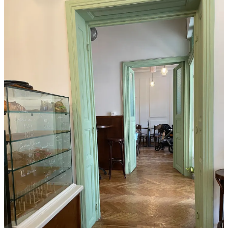
Cum ajungi acolo
: Frateria este imediat după Mănăstirea Golia, pe
același trotuar, foarte aproape de stația din Târgu Cucu.
Program
: luni-joi 08:00 - 22:30, vineri 08:00 - 24:00, sâmbătă
09:00 - 24:00, duminică 09:00-23:00.
Încă ceva
Dacă tot suntem la recomandări culinare, iată încă două lucruri bune
pe care le-am încercat pentru prima dată săptămâna asta:
pizza de la
Zano
, care a prins un loc în top 50 la nivel
mondial, e cel mai apropiat lucru pe care l-am mâncat în Iași