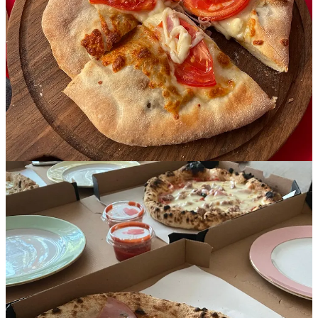
montane și artizanale.
Sâmbătă și duminică
în zona patinoarului din
Grădina Palas.
🇺🇸 The Sound of Freedom
| Redescoperă esența visului
american în trei zile de poveste la Little Texas Iași: preparate
delicioase din meniul de vară, muzică live începând cu ora 18:00 și
o selecție de deserturi în ediție limitată.
4-6 iulie
.
🎸 Radu Almășan (Bosquito) solo
| Un om și o chitară, într-un
cadru intim, unde se interpretează variante personale ale marilor
piese ce i-au rămas la suflet și i-au modelat gusturile muzicale. Joi,
11 iulie, de la 19:00, la FOOM.
Bilete aici
.
Fotografia săptămânii