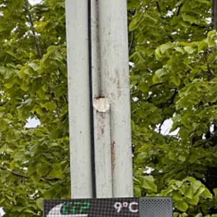
 au de ales
: elevi, studenți, pensionari (care circulă gratuit) și cei care
ățirea transportului public
.
m fără probleme cu transportul public. Dar dacă le ceri oamenilor să renu
curând.
eed to go, it will never encourage those wealthy enough to own and opera