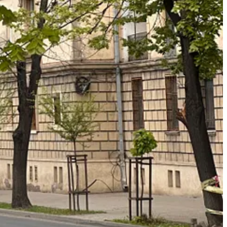
colaborări de viitor. Pe 26 mai, la Hotel Pleiada.
e.
–, joacă interactivă și educativă pentru mici și mari. 6-7 iunie.
de echipă, povești și creații colective. 12-14 iunie.
a Gramma Wines, Bârnova.