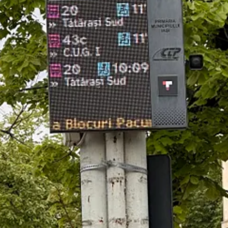
iilor creative are loc în perioada 13-24 mai.
Meat Concept Store la MINA Museum lași. L’Appel / No. 1 este o experi
oziție de pisici, reptile, insecte, tarantule, iepuri, show de dresaj și ag
 partitură, iar sunetul devine memorie vie. Vineri, de la 20.00, la Palat
terie din argint de la zero. Sâmbătă, 16 mai, de la 11.00.
ilor de natură și celor care vor să se bucure de muzică, descoperiri și ac
Mihai Bulai, Bobo Burlăcianu, Zaiafet și medicul Orest Bolbocean. Dumini
ci vinuri emblematice și cinci preparate tradiționale care vorbesc despre
ruie. Un fel de nuntă muzicală de argint. Pe 24 mai, la 19.00, la Cinem