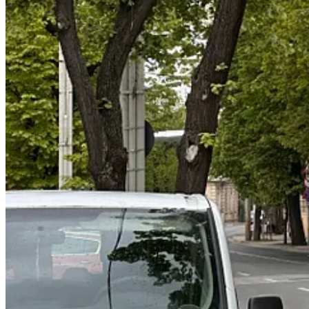
🤝
Mix to Match
| Rubik Hub organizează la Iași un eveniment dedicat ce
✨
Senzoria Family Fest
| Patru zile de poveste în Grădina Palas, unde 
👧
De Basm
| O experiență colectivă de bucurie, un prilej de a aduce 
🧒
Șotron
| În grădina Muzeului Vasile Pogor și pe strada Vasile Pogor, c
🎸
Rocanotherworld
| A unsprezecea ediție e despre ceea ce persistă 
ÎNCĂ CEVA
Pe pagina de Instagram, am postat un colaj
then and now
realizat de
A