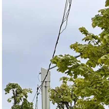
Una peste alta,
în Iași transportul public este folosit de cei care nu
mașină și aleg să folosească transportul public.
Pentru ca asta să se schimbe,
prima condiție este extinderea și îmbunăt
Nu neapărat
world-class, ca în marile orașe europene
, unde toți merge
puțin flexibil și confortabil, nu știu dacă tranziția se va întâmpla prea 
“If travel is prohibitively slow, if it doesn’t get you to where you n
of those who are transit dependent.”
CE FACEM SĂPTĂMÂNA ASTA