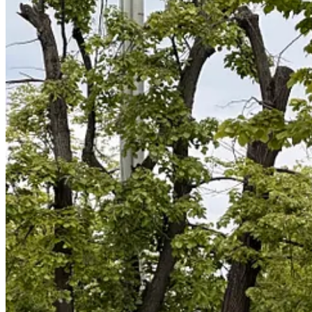
✨
Romanian Creative Week
| Cel mai amplu eveniment dedicat industr
🍽️
L’Appel No. 1
| Începutul unei serii de cine imersive create de 
Sâmbătă/duminică, de la 18.00.
🐕
Animal Fest
| Parada raselor de câini, demonstrații de echitație, exp
🎹
Treeline
| O experiență muzicală contemporană, în care natura devine
💍
Jewelry Workshop
| Un atelier în care îți poți face singur(ă) o biju
🐦‍⬛
Noaptea Privighetorilor
| Un eveniment dedicat păsărilor, iubitor
🎤
TEDxCopou
| Printre speakerii acestei ediții sunt Andra Botez, 
🍷
Degustare de vin
| Ghidat de somelierul Vali Tătar, vei degusta cin
19.00, la RIT.
COMING SOON
🎸
Fără Zahăr
| Trupa Fără Zahăr celebrează 25 de ani de comedie amă