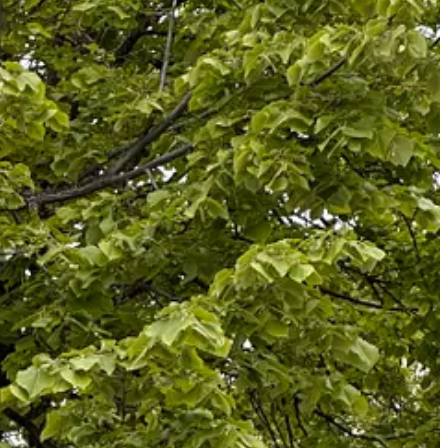
 nu au mașină. Din câte-mi dau seama, sunt foarte puțini cei care au
nțe la mașină, când transportul public este la fel de lent, dar mai
te a car to stop buying and using them – and it won’t serve the needs