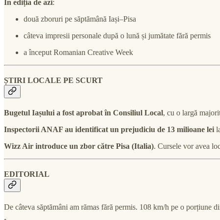
În ediția de azi
:
două zboruri pe săptămână Iași–Pisa
câteva impresii personale după o lună și jumătate fără permis
a început Romanian Creative Week
ȘTIRI LOCALE PE SCURT
Bugetul Iașului a fost aprobat în Consiliul Local
, cu o largă major
Inspectorii ANAF au identificat un prejudiciu de 13 milioane lei
l
Wizz Air introduce un zbor către Pisa (Italia)
. Cursele vor avea lo
EDITORIAL
De câteva săptămâni am rămas fără permis. 108 km/h pe o porțiune din 