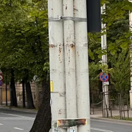
lor care nu vor să plece doar cu contacte, ci cu idei clare, direcții și 
copiii și adulții se joacă, râd și creează amintiri împreună. 29 mai-1 iuni
familiile împreună, cu spectacole, concerte – Smiley, Feli, NOi Și VECHi 
opiii și adulții deopotrivă se vor bucura de ateliere interactive, jocuri 
– în sunet, în gând, în emoție – după ce tăcerea revine. 19-21 iunie, l
ndrei Ignia
,
cu
fotografii vechi și actuale din Iași
.