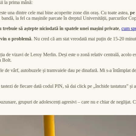
sii la prima mână:
este una dintre cele mai bine acoperite zone din oraș. Cu toate astea,
pe 
bandă, la fel ca mașinile parcate în dreptul Universității, parcurilor Co
trebuie să aștepte niciodată în spatele unei mașini private
,
cum sp
evin o problemă
. Nu cred că am stat vreodată mai puțin de 15-20 minu
ia de vizavi de Leroy Merlin. Deși este o zonă relativ centrală, acolo e
 Bolt.
ele de vârf, autobuzele și tramvaiele dau pe dinafară. Mi s-a întâmplat d
 tastezi de fiecare dată codul PIN, să dai click pe „închide tastatura” și
buzunare, grupuri de adolescenți agresivi – care nu e chiar de neglijat. C