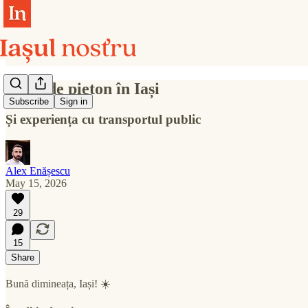
Viața de pieton în Iași
Subscribe
Sign in
Și experiența cu transportul public
Alex Enășescu
May 15, 2026
29
15
Share
Bună dimineața, Iași! ☀️