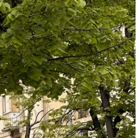
ență gastronomică în 9 acte concepută de Chef Alexandru Marius.
ilitate, vizitarea Bazei hipice. Sâmbătă și duminică, la Arena USV.
ul Culturii.
tivități în aer liber. Sâmbătă, de la 14.00, la Complex Delta Moldovei.
că, de la 11.11, la Casa de Cultură a Studenților.
 influentele complexe dintr-o regiune multiculturală. 21 mai, de la
a Victoria.