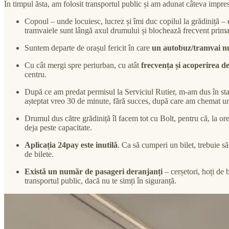
În timpul ăsta, am folosit transportul public și am adunat câteva impre
Copoul – unde locuiesc, lucrez și îmi duc copilul la grădiniță – 
tramvaiele sunt lângă axul drumului și blochează frecvent prima 
Suntem departe de orașul fericit în care
un autobuz/tramvai nu 
Cu cât mergi spre periurban, cu atât
frecvența și acoperirea d
centru.
După ce am predat permisul la Serviciul Rutier, m-am dus în staț
așteptat vreo 30 de minute, fără succes, după care am chemat un
Drumul dus către grădiniță îl facem tot cu Bolt, pentru că, la or
deja peste capacitate.
Aplicația 24pay este inutilă
. Ca să cumperi un bilet, trebuie să
de bilete.
Există un număr de pasageri deranjanți
– cerșetori, hoți de 
transportul public, dacă nu te simți în siguranță.