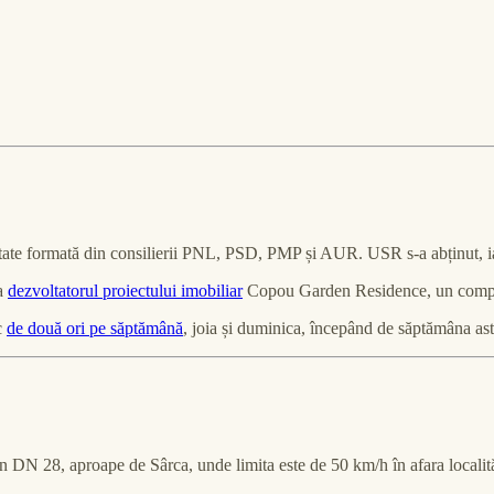
itate formată din consilierii PNL, PSD, PMP și AUR. USR s-a abținut, ia
a
dezvoltatorul proiectului imobiliar
Copou Garden Residence, un comple
c
de două ori pe săptămână
, joia și duminica, începând de săptămâna ast
DN 28, aproape de Sârca, unde limita este de 50 km/h în afara localită