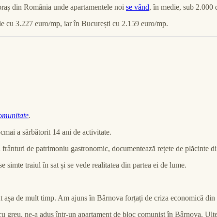
e oraș din România unde apartamentele noi
se vând
, în medie, sub 2.000 d
ie cu 3.227 euro/mp, iar în București cu 2.159 euro/mp.
comunitate
.
mai a sărbătorit 14 ani de activitate.
i frânturi de patrimoniu gastronomic, documentează rețete de plăcinte 
imte traiul în sat și se vede realitatea din partea ei de lume.
ut așa de mult timp. Am ajuns în Bârnova forțați de criza economică di
am cu greu, ne-a adus într-un apartament de bloc comunist în Bârnova. Ult