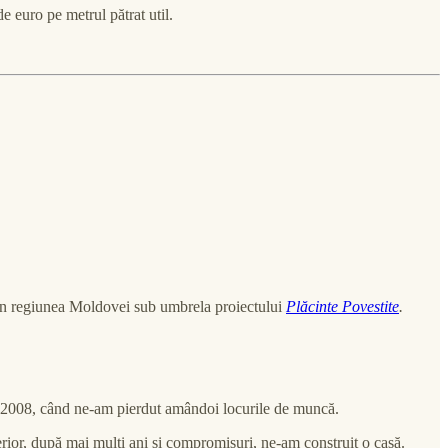
e euro pe metrul pătrat util.
din regiunea Moldovei sub umbrela proiectului
Plăcinte Povestite
.
n 2008, când ne-am pierdut amândoi locurile de muncă.
erior, după mai mulți ani și compromisuri, ne-am construit o casă.