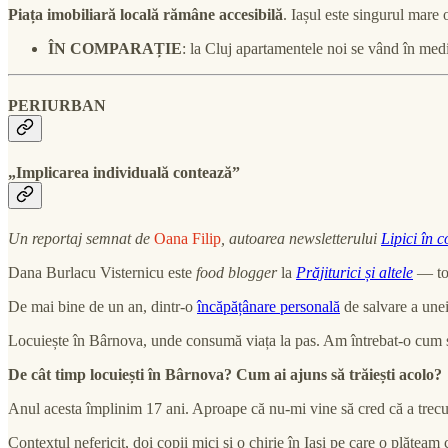
Piața imobiliară locală rămâne accesibilă
. Iașul este singurul mar
ÎN COMPARAȚIE
: la Cluj apartamentele noi se vând în med
PERIURBAN
„Implicarea individuală contează”
Un reportaj semnat de
Oana Filip
, autoarea newsletterului
Lipici în 
Dana Burlacu Visternicu este
food blogger
la
Prăjiturici și altele
— toc
De mai bine de un an, dintr-o
încăpățânare personală
de salvare a une
Locuiește în Bârnova, unde consumă viața la pas. Am întrebat-o cum se s
De cât timp locuiești în Bârnova? Cum ai ajuns să trăiești acolo?
Anul acesta împlinim 17 ani. Aproape că nu-mi vine să cred că a trec
Contextul nefericit, doi copii mici și o chirie în Iaşi pe care o plăte