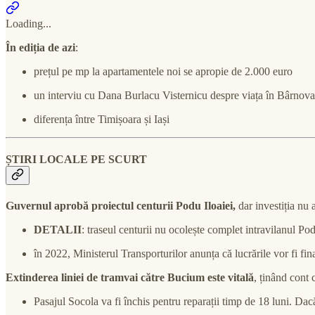
Loading...
În ediția de azi
:
prețul pe mp la apartamentele noi se apropie de 2.000 euro
un interviu cu Dana Burlacu Visternicu despre viața în Bârnova
diferența între Timișoara și Iași
ȘTIRI LOCALE PE SCURT
Guvernul aprobă proiectul centurii Podu Iloaiei,
dar investiția nu a
DETALII
: traseul centurii nu ocolește complet intravilanul Pod
în 2022, Ministerul Transporturilor anunța că lucrările vor fi fi
Extinderea liniei de tramvai către Bucium este vitală
, ținând cont
Pasajul Socola va fi închis pentru reparații timp de 18 luni. D