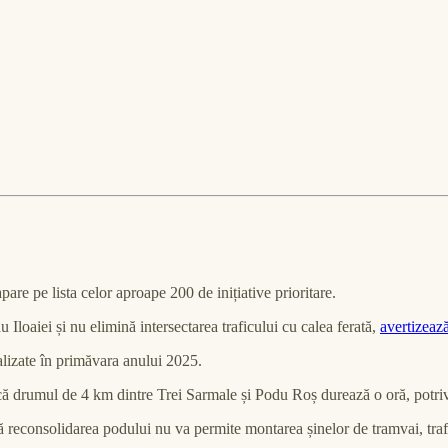
pare pe lista celor aproape 200 de inițiative prioritare.
u Iloaiei și nu elimină intersectarea traficului cu calea ferată,
avertizeaz
nalizate în primăvara anului 2025.
 că drumul de 4 km dintre Trei Sarmale și Podu Roș durează o oră, potriv
acă reconsolidarea podului nu va permite montarea șinelor de tramvai, tr