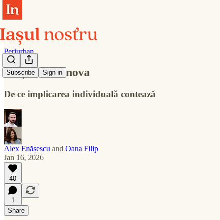
Periurban
Viața în Bârnova
Subscribe
Sign in
De ce implicarea individuală contează
Alex Enășescu
and
Oana Filip
Jan 16, 2026
40
1
Share