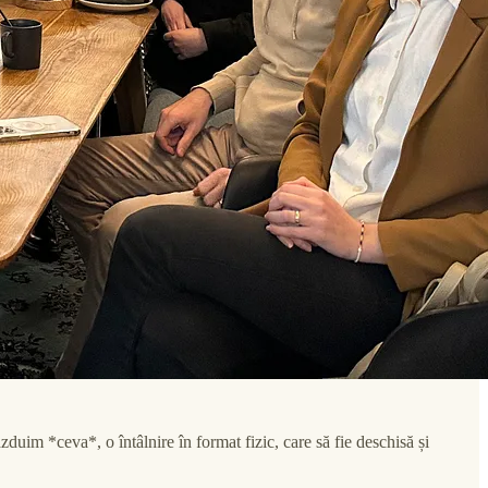
uim *ceva*, o întâlnire în format fizic, care să fie deschisă și