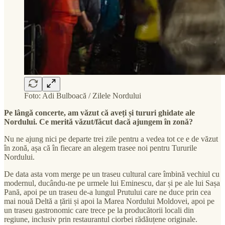
Foto: Adi Bulboacă / Zilele Nordului
Pe lângă concerte, am văzut că aveți și tururi ghidate ale
Nordului. Ce merită văzut/făcut dacă ajungem în zonă?
Nu ne ajung nici pe departe trei zile pentru a vedea tot ce e de văzut
în zonă, așa că în fiecare an alegem trasee noi pentru Tururile
Nordului.
De data asta vom merge pe un traseu cultural care îmbină vechiul cu
modernul, ducându-ne pe urmele lui Eminescu, dar și pe ale lui Sașa
Pană, apoi pe un traseu de-a lungul Prutului care ne duce prin cea
mai nouă Deltă a țării și apoi la Marea Nordului Moldovei, apoi pe
un traseu gastronomic care trece pe la producătorii locali din
regiune, inclusiv prin restaurantul ciorbei rădăuțene originale.