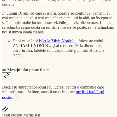
cealaltă.
În ultimii 10 ani, cu care și istoria noastră se confundă, oamenii au
mai multă inițiativă și mai multă încredere unii în alții, au început să
se întâmple multe lucruri bune, vizibile și invizibile în oraș. Lumea
se schimbă și noi odată cu ea, dar și invers se poate: să ne schimbăm
noi și lumea odată cu noi.
Dacă nu ai încă
bilet la Zilele Nordului
, folosește codul
ZN9IASULNOSTRU
și ai reducere 20% din orice tip de
bilet. În Iași, biletele sunt disponibile și în format fizic la
Acaju.
📣 Mesajul tău poate fi aici
Dacă ești antreprenor local sau lucrezi pentru o companie care
schimbă orașul în bine, aruncă un ochi peste
media kit-ul Iașul
nostru
. 👇
Iasul Nostru Media Kit