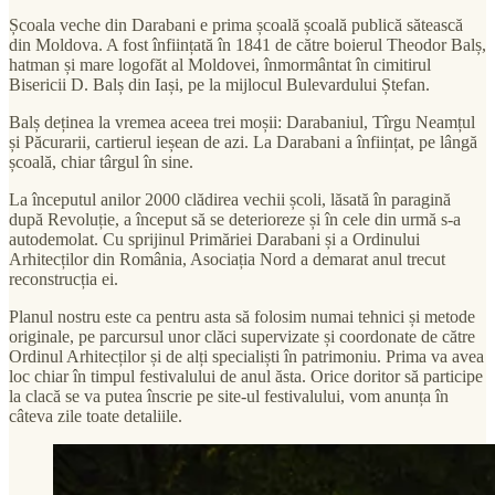
Școala veche din Darabani e prima școală școală publică sătească
din Moldova. A fost înființată în 1841 de către boierul Theodor Balș,
hatman și mare logofăt al Moldovei, înmormântat în cimitirul
Bisericii D. Balș din Iași, pe la mijlocul Bulevardului Ștefan.
Balș deținea la vremea aceea trei moșii: Darabaniul, Tîrgu Neamțul
și Păcurarii, cartierul ieșean de azi. La Darabani a înființat, pe lângă
școală, chiar târgul în sine.
La începutul anilor 2000 clădirea vechii școli, lăsată în paragină
după Revoluție, a început să se deterioreze și în cele din urmă s-a
autodemolat. Cu sprijinul Primăriei Darabani și a Ordinului
Arhitecților din România, Asociația Nord a demarat anul trecut
reconstrucția ei.
Planul nostru este ca pentru asta să folosim numai tehnici și metode
originale, pe parcursul unor clăci supervizate și coordonate de către
Ordinul Arhitecților și de alți specialiști în patrimoniu. Prima va avea
loc chiar în timpul festivalului de anul ăsta. Orice doritor să participe
la clacă se va putea înscrie pe site-ul festivalului, vom anunța în
câteva zile toate detaliile.