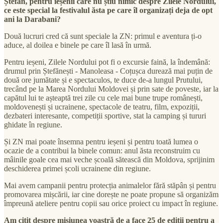
Ștefan, pentru ieșenii care nu știu nimic despre Zilele Nordului,
ce este special la festivalul ăsta pe care îl organizați deja de opt
ani la Darabani?
Două lucruri cred că sunt speciale la ZN: primul e aventura ți-o
aduce, al doilea e binele pe care îl lasă în urmă.
Pentru ieșeni, Zilele Nordului pot fi o excursie faină, la îndemână:
drumul prin Ștefănești - Manoleasa - Coțușca durează mai puțin de
două ore jumătate și e spectaculos, te duce de-a lungul Prutului,
trecând pe la Marea Nordului Moldovei și prin sate de poveste, iar la
capătul lui te așteaptă trei zile cu cele mai bune trupe românești,
moldovenești și ucrainene, spectacole de teatru, film, expoziții,
dezbateri interesante, competiții sportive, stat la camping și tururi
ghidate în regiune.
Și ZN mai poate însemna pentru ieșeni și pentru toată lumea o
ocazie de a contribui la binele comun: anul ăsta reconstruim cu
mâinile goale cea mai veche școală sătească din Moldova, sprijinim
deschiderea primei școli ucrainene din regiune.
Mai avem campanii pentru protecția animalelor fără stăpân și pentru
promovarea mișcării, iar cine dorește ne poate propune să organizăm
împreună ateliere pentru copii sau orice proiect cu impact în regiune.
Am citit despre misiunea voastră de a face 25 de ediții pentru a