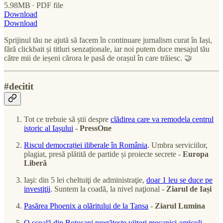
5.98MB ∙ PDF file
Download
Download
Sprijinul tău ne ajută să facem în continuare jurnalism curat în Iași,
fără clickbait și titluri senzaționale, iar noi putem duce mesajul tău
către mii de ieșeni cărora le pasă de orașul în care trăiesc. 🤝
#decitit
Tot ce trebuie să știi despre
clădirea care va remodela centrul
istoric al Iașului
-
PressOne
Riscul democrației iliberale în România
. Umbra serviciilor,
plagiat, presă plătită de partide și proiecte secrete -
Europa
Liberă
Iaşi: din 5 lei cheltuiţi de administraţie,
doar 1 leu se duce pe
investiţii
. Suntem la coadă, la nivel naţional -
Ziarul de Iași
Pasărea Phoenix a olăritului de la Tansa
-
Ziarul Lumina
O școală din Botoșani pregătește viitori mecanici agricoli
.