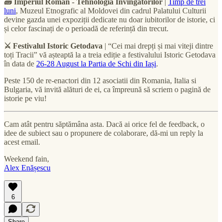
🧱 Imperiul Roman - Tehnologia Învingătorilor
|
Timp de trei
luni
, Muzeul Etnografic al Moldovei din cadrul Palatului Culturii
devine gazda unei expoziții dedicate nu doar iubitorilor de istorie, ci
și celor fascinați de o perioadă de referință din trecut.
⚔ Festivalul Istoric Getodava
| “Cei mai drepți și mai viteji dintre
toți Tracii” vă așteaptă la a treia ediție a festivalului Istoric Getodava
în data de
26-28 August la Partia de Schi din Iași
.
Peste 150 de re-enactori din 12 asociatii din Romania, Italia si
Bulgaria, vă invită alături de ei, ca împreună să scriem o pagină de
istorie pe viu!
Cam atât pentru săptămâna asta. Dacă ai orice fel de feedback, o
idee de subiect sau o propunere de colaborare, dă-mi un reply la
acest email.
Weekend fain,
Alex Enășescu
6
Share