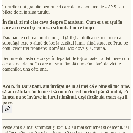
Tururile sunt gratuite pentru cei care dețin abonamente #ZN9 sau
bilete de zi în ziua turului.
În final, zi-mi câte ceva despre Darabani. Cum era orașul în
care ai crescut și cum s-a schimbat între timp?
Darabani e cel mai nordic oraș al țării și al doilea cel mai mic ca
suprafață. Are o alură de loc la capătul lumii, fiind situat pe Prut, pe
cotul celor trei frontiere: România, Moldova și Ucraina.
Sentimentul ăsta de orășel îndepărtat de toți și toate i-a dat mereu un
aer aparte, de loc în care nu se întâmplă nimic în afară de viețile
oamenilor, una câte una.
Acolo, în Darabani, am învățat de la ai mei că e bine să fac bine,
să am răbdare în toate și să nu mă cred buricul pământului, că
lumea nu se învârte în jurul nimănui, deși fiecăruia exact așa îi
pare.
Peste ani s-a mai schimbat și locul, s-au mai schimbat și oamenii, iar
noi încercăm, cu Asociația Nord, să ne facem partea și în una, și în