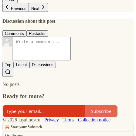
Previous
Next
Discussion about this post
Comments
Restacks
Top
Latest
Discussions
No posts
Ready for more?
Subscribe
© 2026 Iașul nostru
·
Privacy
∙
Terms
∙
Collection notice
Start your Substack
Get the app