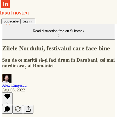
Subscribe
Sign in
Read distraction-free on Substack
Zilele Nordului, festivalul care face bine
Sau de ce merită să-ți faci drum în Darabani, cel mai
nordic oraș al României
Alex Enășescu
Aug 05, 2022
6