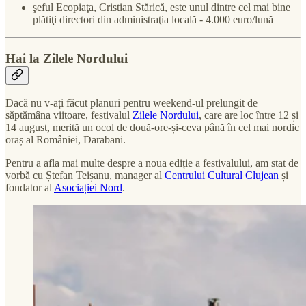
şeful Ecopiaţa, Cristian Stărică, este unul dintre cel mai bine
plătiţi directori din administraţia locală - 4.000 euro/lună
Hai la Zilele Nordului
Dacă nu v-ați făcut planuri pentru weekend-ul prelungit de
săptămâna viitoare, festivalul
Zilele Nordului
, care are loc între 12 și
14 august, merită un ocol de două-ore-și-ceva până în cel mai nordic
oraș al României, Darabani.
Pentru a afla mai multe despre a noua ediție a festivalului, am stat de
vorbă cu Ștefan Teișanu, manager al
Centrului Cultural Clujean
și
fondator al
Asociației Nord
.