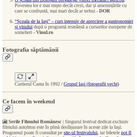
Povestea lor e mai mișto decât crezi, dar și amenințările cu
care se confruntă, mai mari decât ar trebui -
DOR
“Școala de la Iași” – curs intensiv de apreciere a gastronomiei
și vinului
după o programă restrânsă a cursurilor europene de
somelieri -
Vinul.ro
Fotografia săptămânii
Cartierul Canta în 1992 /
Grupul Iași (fotografii vechi)
Ce facem în weekend
🎦
Serile Filmului Românesc
| Singurul festival dedicat exclusiv
filmului autohton este în plină desfășurare în aceste zile la Iași.
Programul poate fi consultat pe
site-ul festivalului
, iar biletele
pot fi