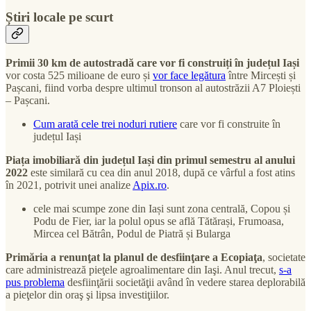
Știri locale pe scurt
Primii 30 km de autostradă care vor fi construiți în județul Iași
vor costa 525 milioane de euro și
vor face legătura
între Mircești și
Pașcani, fiind vorba despre ultimul tronson al autostrăzii A7 Ploiești
– Pașcani.
Cum arată cele trei noduri rutiere
care vor fi construite în
județul Iași
Piața imobiliară din județul Iași din primul semestru al anului
2022
este similară cu cea din anul 2018, după ce vârful a fost atins
în 2021, potrivit unei analize
Apix.ro
.
cele mai scumpe zone din Iași sunt zona centrală, Copou și
Podu de Fier, iar la polul opus se află Tătărași, Frumoasa,
Mircea cel Bătrân, Podul de Piatră și Bularga
Primăria a renunţat la planul de desfiinţare a Ecopiaţa
, societate
care administrează pieţele agroalimentare din Iaşi. Anul trecut,
s-a
pus problema
desfiinţării societăţii având în vedere starea deplorabilă
a pieţelor din oraş şi lipsa investiţiilor.