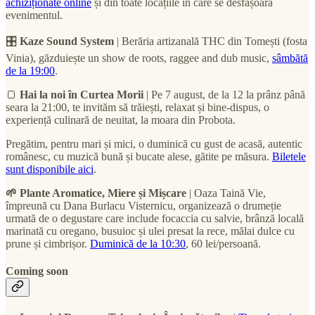
achiziționate online
și din toate locațiile în care se desfășoară
evenimentul.
🎛
Kaze Sound System
| Berăria artizanală THC din Tomești (fosta
Vinia), găzduiește un show de roots, raggee and dub music,
sâmbătă
de la 19:00
.
🍞
Hai la noi în Curtea Morii
| Pe 7 august, de la 12 la prânz până
seara la 21:00, te invităm să trăiești, relaxat și bine-dispus, o
experiență culinară de neuitat, la moara din Probota.
Pregătim, pentru mari și mici, o duminică cu gust de acasă, autentic
românesc, cu muzică bună și bucate alese, gătite pe măsura.
Biletele
sunt disponibile aici
.
🌱 Plante Aromatice, Miere și Mișcare
| Oaza Taină Vie,
împreună cu Dana Burlacu Visternicu, organizează o drumeție
urmată de o degustare care include focaccia cu salvie, brânză locală
marinată cu oregano, busuioc și ulei presat la rece, mălai dulce cu
prune și cimbrișor.
Duminică de la 10:30
, 60 lei/persoană.
Coming soon