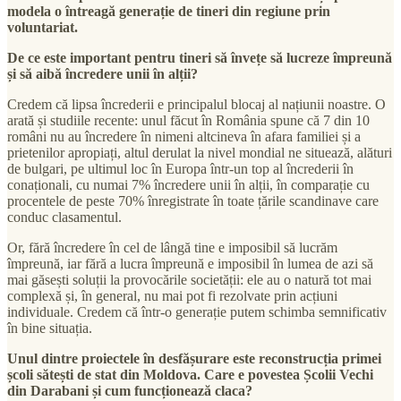
modela o întreagă generație de tineri din regiune prin
voluntariat.
De ce este important pentru tineri să învețe să lucreze împreună
și să aibă încredere unii în alții?
Credem că lipsa încrederii e principalul blocaj al națiunii noastre. O
arată și studiile recente: unul făcut în România spune că 7 din 10
români nu au încredere în nimeni altcineva în afara familiei și a
prietenilor apropiați, altul derulat la nivel mondial ne situează, alături
de bulgari, pe ultimul loc în Europa într-un top al încrederii în
conaționali, cu numai 7% încredere unii în alții, în comparație cu
procentele de peste 70% înregistrate în toate țările scandinave care
conduc clasamentul.
Or, fără încredere în cel de lângă tine e imposibil să lucrăm
împreună, iar fără a lucra împreună e imposibil în lumea de azi să
mai găsești soluții la provocările societății: ele au o natură tot mai
complexă și, în general, nu mai pot fi rezolvate prin acțiuni
individuale. Credem că într-o generație putem schimba semnificativ
în bine situația.
Unul dintre proiectele în desfășurare este reconstrucția primei
școli sătești de stat din Moldova. Care e povestea Școlii Vechi
din Darabani și cum funcționează claca?