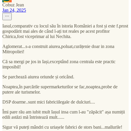
Cobuz Jean
Jan 24, 2025
Iasul,comparativ cu locul său în istoria României a fost și este f.prost
gospodărit mai ales de când l-ați tot reales pe acest profitor
Chirica,fost viceprimar al lui Nechita.
Aglomerat...s-a construit aiurea,poluat,curățenie doar in zona
Mitropoliei!
Că sa mergi pe jos in Iași,exceptând zona centrala este practic
imposibil!
Se parchează aiurea oriunde și oricând.
Noaptea,în parcările supermarketurilor se fac,noaptea,probe de
putere ale turismelor.
DSP doarme..sunt mici fabriciilegale de dulciuri....
Îmi pare rău am iubit mult Iașul insa cum l-au "zăpăcit" așa numiții
edili astăzi mă întristează mult......
Sigur vă puteți mândri cu uriașele fabrici de stors bani...mallurile!