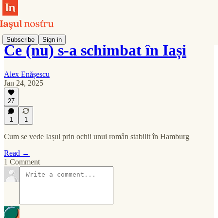
Subscribe
Sign in
Ce (nu) s-a schimbat în Iași
Alex Enășescu
Jan 24, 2025
27
1
1
Cum se vede Iașul prin ochii unui român stabilit în Hamburg
Read →
1 Comment