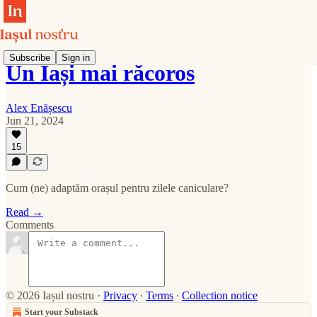
Subscribe
Sign in
Un Iași mai răcoros
Alex Enășescu
Jun 21, 2024
15
Cum (ne) adaptăm orașul pentru zilele caniculare?
Read →
Comments
© 2026 Iașul nostru
·
Privacy
∙
Terms
∙
Collection notice
Start your Substack