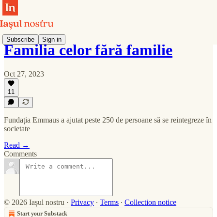
Subscribe
Sign in
Familia celor fără familie
Oct 27, 2023
11
Fundația Emmaus a ajutat peste 250 de persoane să se reintegreze în
societate
Read →
Comments
© 2026 Iașul nostru
·
Privacy
∙
Terms
∙
Collection notice
Start your Substack