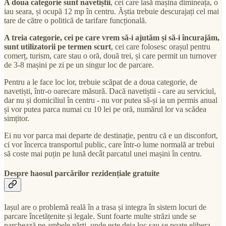
A doua categorie sunt navetiștii
, cei care lasă mașina dimineața, o
iau seara, și ocupă 12 mp în centru. Ăștia trebuie descurajați cel mai
tare de către o politică de tarifare funcțională.
A treia categorie, cei pe care vrem să-i ajutăm și să-i încurajăm,
sunt utilizatorii pe termen scurt
, cei care folosesc orașul pentru
comerț, turism, care stau o oră, două trei, și care permit un turnover
de 3-8 mașini pe zi pe un singur loc de parcare.
Pentru a le face loc lor, trebuie scăpat de a doua categorie, de
navetiști, într-o oarecare măsură. Dacă navetiștii - care au serviciul,
dar nu și domiciliul în centru - nu vor putea să-și ia un permis anual
și vor putea parca numai cu 10 lei pe oră, numărul lor va scădea
simțitor.
Ei nu vor parca mai departe de destinație, pentru că e un disconfort,
ci vor încerca transportul public, care într-o lume normală ar trebui
să coste mai puțin pe lună decât parcatul unei mașini în centru.
Despre haosul parcărilor rezidențiale gratuite
Iașul are o problemă reală în a trasa și integra în sistem locuri de
parcare încetățenite și legale. Sunt foarte multe străzi unde se
parchează pe ambele părți, unde este deja loc sau se poate elibera