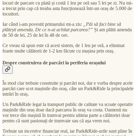
locuri de parcare cu plată și costă 1 leu pe oră sau 5 lei pe zi. Nu mi-
a trecut prin cap că treaba asta funcționează într-un oraș de 5.000 de
locuitori.
Iar când i-am povestit primarului mi-a zis:
„Păi să faci bine să
plătești amenda. De ce n-ai achitat parcarea?”
Și am plătit amenda
de 50 de lei, 25 de lei în 48 de ore.
Ce vreau să spun este că acest sistem, de 1 leu pe oră, a eliminat
foarte multe călătorii de 1-2 km făcute cu mașina prin oraș.
Despre construirea de parcări la periferia orașului
În mod clar trebuie construite și parcări noi, dar e vorba despre acele
parcări care scot mașinile din oraș, câte un Park&Ride la principalele
intrări în oraș.
Un Park&Ride legat la transport public de calitate va scoate operativ
mașinile din oraș doar dacă parcarea în oraș va costa. Oamenii nu
vor trece din mașină în tramvai pentru ultima parte a călătoriei doar
pentru că sunt pasionați de tramvaie sau că așa vrem noi.
Trebuie un
incentive
financiar real, iar Park&Ride-urile sunt pline în