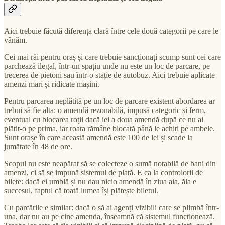
Aici trebuie făcută diferența clară între cele două categorii pe care le
vânăm.
Cei mai răi pentru oraș și care trebuie sancționați scump sunt cei care
parchează ilegal, într-un spațiu unde nu este un loc de parcare, pe
trecerea de pietoni sau într-o stație de autobuz. Aici trebuie aplicate
amenzi mari și ridicate mașini.
Pentru parcarea neplătită pe un loc de parcare existent abordarea ar
trebui să fie alta: o amendă rezonabilă, impusă categoric și ferm,
eventual cu blocarea roții dacă iei a doua amendă după ce nu ai
plătit-o pe prima, iar roata rămâne blocată până le achiți pe ambele.
Sunt orașe în care această amendă este 100 de lei și scade la
jumătate în 48 de ore.
Scopul nu este neapărat să se colecteze o sumă notabilă de bani din
amenzi, ci să se impună sistemul de plată. E ca la controlorii de
bilete: dacă ei umblă și nu dau nicio amendă în ziua aia, ăla e
succesul, faptul că toată lumea își plătește biletul.
Cu parcările e similar: dacă o să ai agenți vizibili care se plimbă într-
una, dar nu au pe cine amenda, înseamnă că sistemul funcționează.