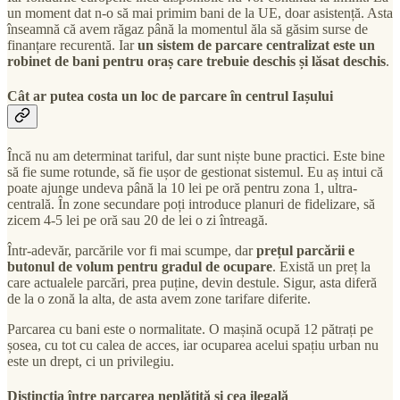
un moment dat n-o să mai primim bani de la UE, doar asistență. Asta
înseamnă că avem răgaz până la momentul ăla să găsim surse de
finanțare recurentă. Iar
un sistem de parcare centralizat este un
robinet de bani pentru oraș care trebuie deschis și lăsat deschis
.
Cât ar putea costa un loc de parcare în centrul Iașului
Încă nu am determinat tariful, dar sunt niște bune practici. Este bine
să fie sume rotunde, să fie ușor de gestionat sistemul. Eu aș intui că
poate ajunge undeva până la 10 lei pe oră pentru zona 1, ultra-
centrală. În zone secundare poți introduce planuri de fidelizare, să
zicem 4-5 lei pe oră sau 20 de lei o zi întreagă.
Într-adevăr, parcările vor fi mai scumpe, dar
prețul parcării e
butonul de volum pentru gradul de ocupare
. Există un preț la
care actualele parcări, prea puține, devin destule. Sigur, asta diferă
de la o zonă la alta, de asta avem zone tarifare diferite.
Parcarea cu bani este o normalitate. O mașină ocupă 12 pătrați pe
șosea, cu tot cu calea de acces, iar ocuparea acelui spațiu urban nu
este un drept, ci un privilegiu.
Distincția între parcarea neplătită și cea ilegală