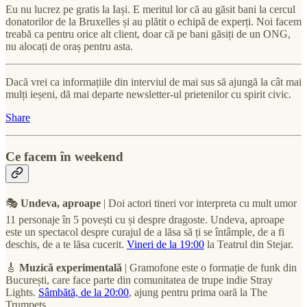
Eu nu lucrez pe gratis la Iași. E meritul lor că au găsit bani la cercul
donatorilor de la Bruxelles și au plătit o echipă de experți. Noi facem
treabă ca pentru orice alt client, doar că pe bani găsiți de un ONG,
nu alocați de oraș pentru asta.
Dacă vrei ca informațiile din interviul de mai sus să ajungă la cât mai
mulți ieșeni, dă mai departe newsletter-ul prietenilor cu spirit civic.
Share
Ce facem în weekend
🎭
Undeva, aproape
| Doi actori tineri vor interpreta cu mult umor
11 personaje în 5 povești cu și despre dragoste. Undeva, aproape
este un spectacol despre curajul de a lăsa să ți se întâmple, de a fi
deschis, de a te lăsa cucerit.
Vineri de la 19:00
la Teatrul din Stejar.
🎸
Muzică experimentală
| Gramofone este o formație de funk din
București, care face parte din comunitatea de trupe indie Stray
Lights.
Sâmbătă, de la 20:00
, ajung pentru prima oară la The
Trumpets.