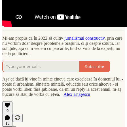
Mi-am propus ca în 2022 să cultiv
jurnalismul constructiv
, prin care
nu vorbim doar despre problemele orașului, ci și despre soluții. Iar
soluțiile, așa cum vedem cu parcările, tind să vină de la experți, nu
de la politicieni.
Subscribe
Așa că dacă îți vine în minte cineva care excelează în domeniul lui -
poate fi urbanism, sănătate mintală, educație sau orice altceva - și
poate vorbi liber, fără șabloane, dă-mi un reply la acest email, m-aș
bucura să stau de vorbă cu el/ea. -
Alex Enășescu
9
13