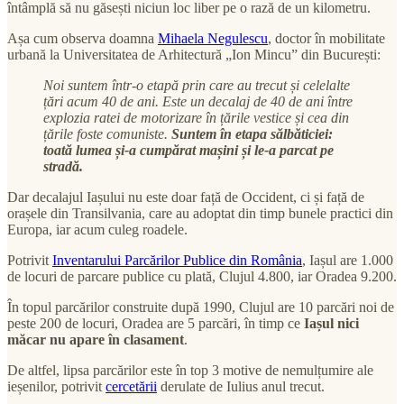
întâmplă să nu găsești niciun loc liber pe o rază de un kilometru.
Așa cum observa doamna
Mihaela Negulescu
, doctor în mobilitate
urbană la Universitatea de Arhitectură „Ion Mincu” din București:
Noi suntem într-o etapă prin care au trecut și celelalte
țări acum 40 de ani. Este un decalaj de 40 de ani între
explozia ratei de motorizare în țările vestice și cea din
țările foste comuniste.
Suntem în etapa sălbăticiei:
toată lumea și-a cumpărat mașini și le-a parcat pe
stradă.
Dar decalajul Iașului nu este doar față de Occident, ci și față de
orașele din Transilvania, care au adoptat din timp bunele practici din
Europa, iar acum culeg roadele.
Potrivit
Inventarului Parcărilor Publice din România
, Iașul are 1.000
de locuri de parcare publice cu plată, Clujul 4.800, iar Oradea 9.200.
În topul parcărilor construite după 1990, Clujul are 10 parcări noi de
peste 200 de locuri, Oradea are 5 parcări, în timp ce
Iașul nici
măcar nu apare în clasament
.
De altfel, lipsa parcărilor este în top 3 motive de nemulțumire ale
ieșenilor, potrivit
cercetării
derulate de Iulius anul trecut.