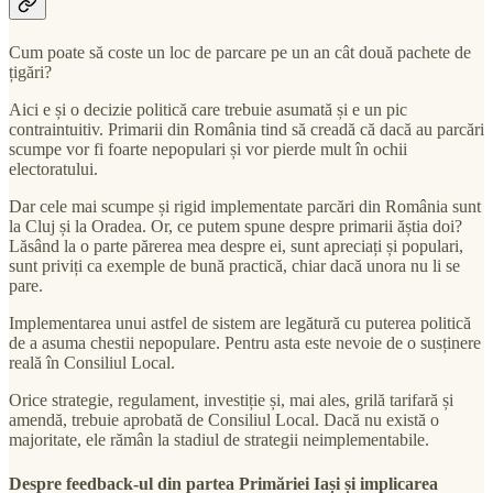
Cum poate să coste un loc de parcare pe un an cât două pachete de
țigări?
Aici e și o decizie politică care trebuie asumată și e un pic
contraintuitiv. Primarii din România tind să creadă că dacă au parcări
scumpe vor fi foarte nepopulari și vor pierde mult în ochii
electoratului.
Dar cele mai scumpe și rigid implementate parcări din România sunt
la Cluj și la Oradea. Or, ce putem spune despre primarii ăștia doi?
Lăsând la o parte părerea mea despre ei, sunt apreciați și populari,
sunt priviți ca exemple de bună practică, chiar dacă unora nu li se
pare.
Implementarea unui astfel de sistem are legătură cu puterea politică
de a asuma chestii nepopulare. Pentru asta este nevoie de o susținere
reală în Consiliul Local.
Orice strategie, regulament, investiție și, mai ales, grilă tarifară și
amendă, trebuie aprobată de Consiliul Local. Dacă nu există o
majoritate, ele rămân la stadiul de strategii neimplementabile.
Despre feedback-ul din partea Primăriei Iași și implicarea