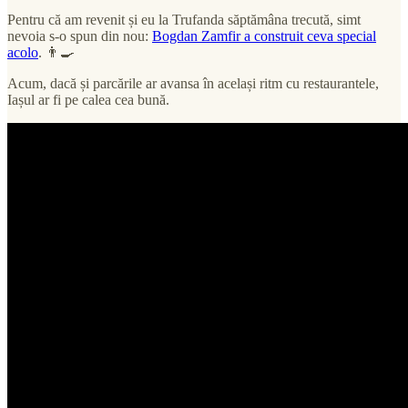
Pentru că am revenit și eu la Trufanda săptămâna trecută, simt
nevoia s-o spun din nou:
Bogdan Zamfir a construit ceva special
acolo
. 👨‍🍳
Acum, dacă și parcările ar avansa în același ritm cu restaurantele,
Iașul ar fi pe calea cea bună.