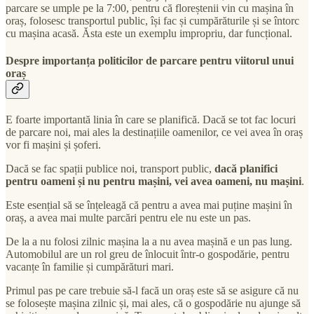
parcare se umple pe la 7:00, pentru că floreștenii vin cu mașina în
oraș, folosesc transportul public, își fac și cumpărăturile și se întorc
cu mașina acasă. Ăsta este un exemplu impropriu, dar funcțional.
Despre importanța politicilor de parcare pentru viitorul unui
oraș
E foarte importantă linia în care se planifică. Dacă se tot fac locuri
de parcare noi, mai ales la destinațiile oamenilor, ce vei avea în oraș
vor fi mașini și șoferi.
Dacă se fac spații publice noi, transport public,
dacă planifici
pentru oameni și nu pentru mașini, vei avea oameni, nu mașini
.
Este esențial să se înțeleagă că pentru a avea mai puține mașini în
oraș, a avea mai multe parcări pentru ele nu este un pas.
De la a nu folosi zilnic mașina la a nu avea mașină e un pas lung.
Automobilul are un rol greu de înlocuit într-o gospodărie, pentru
vacanțe în familie și cumpărături mari.
Primul pas pe care trebuie să-l facă un oraș este să se asigure că nu
se folosește mașina zilnic și, mai ales, că o gospodărie nu ajunge să