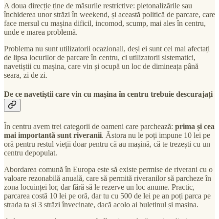
A doua direcție ține de măsurile restrictive: pietonalizările sau
închiderea unor străzi în weekend, și această politică de parcare, care
face mersul cu mașina dificil, incomod, scump, mai ales în centru,
unde e marea problemă.
Problema nu sunt utilizatorii ocazionali, deși ei sunt cei mai afectați
de lipsa locurilor de parcare în centru, ci utilizatorii sistematici,
navetiștii cu mașina, care vin și ocupă un loc de dimineața până
seara, zi de zi.
De ce navetiștii care vin cu mașina în centru trebuie descurajați
În centru avem trei categorii de oameni care parchează:
prima și cea
mai importantă sunt riveranii
. Ăstora nu le poți impune 10 lei pe
oră pentru restul vieții doar pentru că au mașină, că te trezești cu un
centru depopulat.
Abordarea comună în Europa este să existe permise de riverani cu o
valoare rezonabilă anuală, care să permită riveranilor să parcheze în
zona locuinței lor, dar fără să le rezerve un loc anume. Practic,
parcarea costă 10 lei pe oră, dar tu cu 500 de lei pe an poți parca pe
strada ta și 3 străzi învecinate, dacă acolo ai buletinul și mașina.