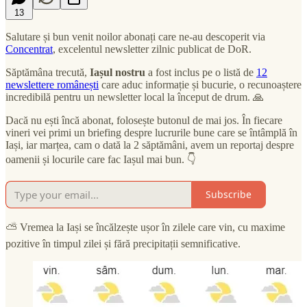
13
Salutare și bun venit noilor abonați care ne-au descoperit via
Concentrat
, excelentul newsletter zilnic publicat de DoR.
Săptămâna trecută,
Iașul nostru
a fost inclus pe o listă de
12
newslettere românești
care aduc informație și bucurie, o recunoaștere
incredibilă pentru un newsletter local la început de drum. 🙏
Dacă nu ești încă abonat, folosește butonul de mai jos. În fiecare
vineri vei primi un briefing despre lucrurile bune care se întâmplă în
Iași, iar marțea, cam o dată la 2 săptămâni, avem un reportaj despre
oamenii și locurile care fac Iașul mai bun. 👇
Subscribe
⛅ Vremea la Iași se încălzește ușor în zilele care vin, cu maxime
pozitive în timpul zilei și fără precipitații semnificative.