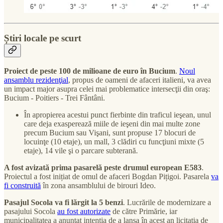
Știri locale pe scurt
Proiect de peste 100 de milioane de euro în Bucium
.
Noul
ansamblu rezidenţial
, propus de oameni de afaceri italieni, va avea
un impact major asupra celei mai problematice intersecţii din oraş:
Bucium - Poitiers - Trei Fântâni.
În apropierea acestui punct fierbinte din traficul ieşean, unul
care deja exasperează miile de ieşeni din mai multe zone
precum Bucium sau Vişani, sunt propuse 17 blocuri de
locuinţe (10 etaje), un mall, 3 clădiri cu funcţiuni mixte (5
etaje), 14 vile şi o parcare subterană.
A fost avizată prima pasarelă peste drumul european E583
.
Proiectul a fost inițiat de omul de afaceri Bogdan Pițigoi. Pasarela
va
fi construită
în zona ansamblului de birouri Ideo.
Pasajul Socola va fi lărgit la 5 benzi
. Lucrările de modernizare a
pasajului Socola
au fost autorizate
de către Primărie, iar
municipalitatea a anunțat intenția de a lansa în acest an licitația de