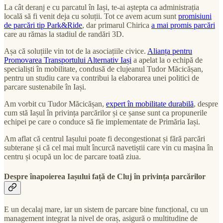
La cât deranj e cu parcatul în Iași, te-ai aștepta ca administrația
locală să fi venit deja cu soluții. Tot ce avem acum sunt
promisiuni
de parcări tip Park&Ride
, dar primarul Chirica
a mai promis parcări
care au rămas la stadiul de randări 3D.
Așa că soluțiile vin tot de la asociațiile civice.
Alianța pentru
Promovarea Transportului Alternativ Iași
a apelat la o echipă de
specialiști în mobilitate, condusă de clujeanul Tudor Măcicășan,
pentru un studiu care va contribui la elaborarea unei politici de
parcare sustenabile în Iași.
Am vorbit cu Tudor Măcicășan,
expert în mobilitate durabilă
, despre
cum stă Iașul în privința parcărilor și ce șanse sunt ca propunerile
echipei pe care o conduce să fie implementate de Primăria Iași.
Am aflat că centrul Iașului poate fi decongestionat și fără parcări
subterane și că cel mai mult încurcă navetiștii care vin cu mașina în
centru și ocupă un loc de parcare toată ziua.
Despre înapoierea Iașului față de Cluj în privința parcărilor
E un decalaj mare, iar un sistem de parcare bine funcțional, cu un
management integrat la nivel de oraș, asigură o multitudine de