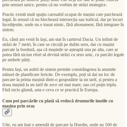
prin sensuri unice, pentru că nu vorbim de străzi strategice.
Practic există mult spațiu carosabil ocupat de mașini care parchează
legal, în sensul că nu blochează intersecția sau traficul, dar pe locuri
încetățenite, unde nu e trasat nimic, fără abonament, fără integrare în
sistem.
Eu, când am venit în Iași, am stat în cartierul Dacia. Un infinit de
străzi de 7 metri, în care se circulă pe dublu sens, dar cu mașini
parcate la bordură, așa că mașinile se așteaptă una pe alta, care ar
putea fără niciun efort să devină străzi cu sens unic, cu parcări legale
pe ambele părți.
Pentru Iași, un astfel de sistem permite constrângerea la anumite
măsuri de planificare fericite. De exemplu, poți să dai un loc de
parcare la prima mașină dintr-o gospodărie la un tarif, și pentru a
doua mașină la un tarif de zece ori mai mare, sau cel puțin triplu.
Fără nicio glumă, asta e ceva ce se practică în Europa.
Cum pot parcările cu plată să reducă drumurile inutile cu
mașina prin oraș
Uite, eu am luat o amendă de parcare la Huedin, unde au 160 de