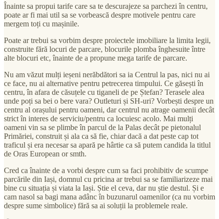
Înainte sa propui tarife care sa te descurajeze sa parchezi în centru,
poate ar fi mai util sa se vorbească despre motivele pentru care
mergem toți cu mașinile.
Poate ar trebui sa vorbim despre proiectele imobiliare la limita legii,
construite fără locuri de parcare, blocurile plomba înghesuite între
alte blocuri etc, înainte de a propune mega tarife de parcare.
Nu am văzut mulți ieșeni nerăbdători sa ia Centrul la pas, nici nu ai
ce face, nu ai alternative pentru petrecerea timpului. Ce găsești în
centru, în afara de căsuțele cu tiganeli de pe Ștefan? Terasele alea
unde poți sa bei o bere vara? Outleturi și SH-uri? Vorbești despre un
centru al orașului pentru oameni, dar centrul nu atrage oamenii decât
strict în interes de serviciu/pentru ca locuiesc acolo. Mai mulți
oameni vin sa se plimbe în parcul de la Palas decât pe pietonalul
Primăriei, construit și ala ca să fie, chiar dacă a dat peste cap tot
traficul și era necesar sa apară pe hârtie ca să putem candida la titlul
de Oras European or smth.
Cred ca înainte de a vorbi despre cum sa faci prohibitiv de scumpe
parcările din Iași, domnul cu pricina ar trebui sa se familiarizeze mai
bine cu situația și viata la Iași. Știe el ceva, dar nu știe destul. Și e
cam nasol sa bagi mana adânc în buzunarul oamenilor (ca nu vorbim
despre sume simbolice) fără sa ai soluții la problemele reale.