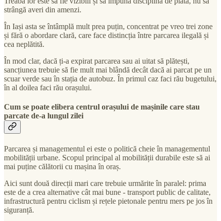
Treaba lor este să fie vizibili și să impună disciplină de plată, nu să
strângă averi din amenzi.
În Iași asta se întâmplă mult prea puțin, concentrat pe vreo trei zone
și fără o abordare clară, care face distincția între parcarea ilegală și
cea neplătită.
În mod clar, dacă ți-a expirat parcarea sau ai uitat să plătești,
sancțiunea trebuie să fie mult mai blândă decât dacă ai parcat pe un
scuar verde sau în stația de autobuz. În primul caz faci rău bugetului,
în al doilea faci rău orașului.
Cum se poate elibera centrul orașului de mașinile care stau
parcate de-a lungul zilei
Parcarea și managementul ei este o politică cheie în managementul
mobilității urbane. Scopul principal al mobilității durabile este să ai
mai puține călătorii cu mașina în oraș.
Aici sunt două direcții mari care trebuie urmărite în paralel: prima
este de a crea alternative cât mai bune - transport public de calitate,
infrastructură pentru ciclism și rețele pietonale pentru mers pe jos în
siguranță.