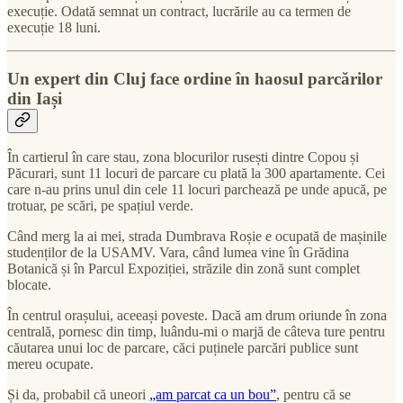
execuție. Odată semnat un contract, lucrările au ca termen de
execuție 18 luni.
Un expert din Cluj face ordine în haosul parcărilor
din Iași
În cartierul în care stau, zona blocurilor rusești dintre Copou și
Păcurari, sunt 11 locuri de parcare cu plată la 300 apartamente. Cei
care n-au prins unul din cele 11 locuri parchează pe unde apucă, pe
trotuar, pe scări, pe spațiul verde.
Când merg la ai mei, strada Dumbrava Roșie e ocupată de mașinile
studenților de la USAMV. Vara, când lumea vine în Grădina
Botanică și în Parcul Expoziției, străzile din zonă sunt complet
blocate.
În centrul orașului, aceeași poveste. Dacă am drum oriunde în zona
centrală, pornesc din timp, luându-mi o marjă de câteva ture pentru
căutarea unui loc de parcare, căci puținele parcări publice sunt
mereu ocupate.
Și da, probabil că uneori
„am parcat ca un bou”
, pentru că se