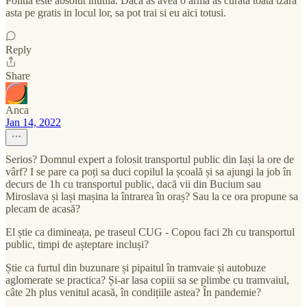
Politia este absolut inutila. Daca as avea o arma as curata toata tzara
asta pe gratis in locul lor, sa pot trai si eu aici totusi.
Reply
Share
Anca
Jan 14, 2022
Serios? Domnul expert a folosit transportul public din Iași la ore de
vârf? I se pare ca poți sa duci copilul la școală și sa ajungi la job în
decurs de 1h cu transportul public, dacă vii din Bucium sau
Miroslava și lași mașina la întrarea în oraș? Sau la ce ora propune sa
plecam de acasă?
El știe ca dimineața, pe traseul CUG - Copou faci 2h cu transportul
public, timpi de așteptare incluși?
Știe ca furtul din buzunare și pipaitul în tramvaie și autobuze
aglomerate se practica? Și-ar lasa copiii sa se plimbe cu tramvaiul,
câte 2h plus venitul acasă, în condițiile astea? În pandemie?