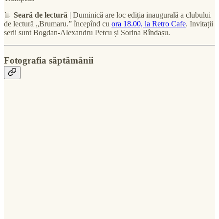
📙
Seară de lectură
| Duminică are loc ediția inaugurală a clubului
de lectură „Brumaru.” începînd cu
ora 18.00, la Retro Cafe
. Invitații
serii sunt Bogdan-Alexandru Petcu și Sorina Rîndașu.
Fotografia săptămânii