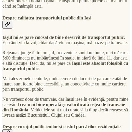
achiziționeze a doua mașină. Transportul public pierde cel mai mult
când se întâmplă asta.
Despre calitatea transportului public din Iași
Iașul mi se pare colosal de bine deservit de transportul public
.
Eu când vin la voi, chiar dacă vin cu mașina, mă bazez pe tramvaie.
Rețeaua ajunge în tot orașul, frecvențele sunt tare bune, nici măcar la
5:00 dimineața nu îmbătrânești în stație, în afară de linia 11, dar asta
e altă discuție. Deci da, mi se pare că
Iașul este absolut folosibil cu
transportul public
.
Mai ales zonele centrale, unde cererea de locuri de parcare e atât de
mare, sunt foarte bine accesibil și au conectivitate cu multe cartiere
prin transportul public.
Nu vorbesc doar de tramvaie, dar Iașul iese în evidență, pentru mine,
ca având
cea mai bine operată și valorificată rețea de tramvaie
din România
. Vehiculele sunt mai curate și la timp decât reușesc să
livreze astăzi Bucureștiul, Clujul sau Oradea.
Despre curajul politicienilor și costul parcărilor rezidențiale