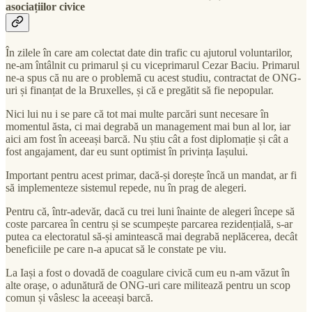
asociațiilor civice
În zilele în care am colectat date din trafic cu ajutorul voluntarilor,
ne-am întâlnit cu primarul și cu viceprimarul Cezar Baciu. Primarul
ne-a spus că nu are o problemă cu acest studiu, contractat de ONG-
uri și finanțat de la Bruxelles, și că e pregătit să fie nepopular.
Nici lui nu i se pare că tot mai multe parcări sunt necesare în
momentul ăsta, ci mai degrabă un management mai bun al lor, iar
aici am fost în aceeași barcă. Nu știu cât a fost diplomație și cât a
fost angajament, dar eu sunt optimist în privința Iașului.
Important pentru acest primar, dacă-și dorește încă un mandat, ar fi
să implementeze sistemul repede, nu în prag de alegeri.
Pentru că, într-adevăr, dacă cu trei luni înainte de alegeri începe să
coste parcarea în centru și se scumpește parcarea rezidențială, s-ar
putea ca electoratul să-și amintească mai degrabă neplăcerea, decât
beneficiile pe care n-a apucat să le constate pe viu.
La Iași a fost o dovadă de coagulare civică cum eu n-am văzut în
alte orașe, o adunătură de ONG-uri care militează pentru un scop
comun și vâslesc la aceeași barcă.