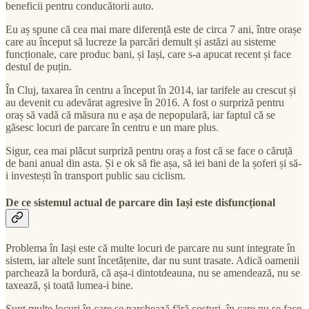
beneficii pentru conducătorii auto.
Eu aș spune că cea mai mare diferență este de circa 7 ani, între orașe
care au început să lucreze la parcări demult și astăzi au sisteme
funcționale, care produc bani, și Iași, care s-a apucat recent și face
destul de puțin.
În Cluj, taxarea în centru a început în 2014, iar tarifele au crescut și
au devenit cu adevărat agresive în 2016. A fost o surpriză pentru
oraș să vadă că măsura nu e așa de nepopulară, iar faptul că se
găsesc locuri de parcare în centru e un mare plus.
Sigur, cea mai plăcut surpriză pentru oraș a fost că se face o căruță
de bani anual din asta. Și e ok să fie așa, să iei bani de la șoferi și să-
i investești în transport public sau ciclism.
De ce sistemul actual de parcare din Iași este disfuncțional
Problema în Iași este că multe locuri de parcare nu sunt integrate în
sistem, iar altele sunt încetățenite, dar nu sunt trasate. Adică oamenii
parchează la bordură, că așa-i dintotdeauna, nu se amendează, nu se
taxează, și toată lumea-i bine.
Sunt multe locuri în care se parchează fără costuri, în care nu se face