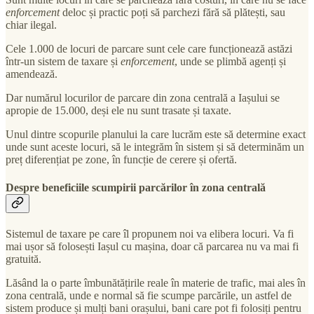
enforcement
deloc și practic poți să parchezi fără să plătești, sau
chiar ilegal.
Cele 1.000 de locuri de parcare sunt cele care funcționează astăzi
într-un sistem de taxare și
enforcement
, unde se plimbă agenți și
amendează.
Dar numărul locurilor de parcare din zona centrală a Iașului se
apropie de 15.000, deși ele nu sunt trasate și taxate.
Unul dintre scopurile planului la care lucrăm este să determine exact
unde sunt aceste locuri, să le integrăm în sistem și să determinăm un
preț diferențiat pe zone, în funcție de cerere și ofertă.
Despre beneficiile scumpirii parcărilor în zona centrală
Sistemul de taxare pe care îl propunem noi va elibera locuri. Va fi
mai ușor să folosești Iașul cu mașina, doar că parcarea nu va mai fi
gratuită.
Lăsând la o parte îmbunătățirile reale în materie de trafic, mai ales în
zona centrală, unde e normal să fie scumpe parcările, un astfel de
sistem produce și mulți bani orașului, bani care pot fi folosiți pentru