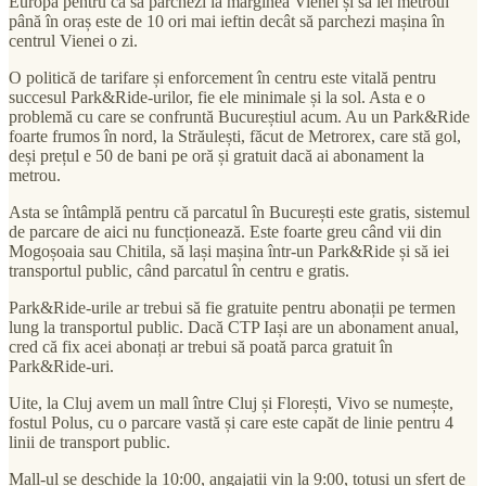
Europa pentru că să parchezi la marginea Vienei și să iei metroul
până în oraș este de 10 ori mai ieftin decât să parchezi mașina în
centrul Vienei o zi.
O politică de tarifare și enforcement în centru este vitală pentru
succesul Park&Ride-urilor, fie ele minimale și la sol. Asta e o
problemă cu care se confruntă Bucureștiul acum. Au un Park&Ride
foarte frumos în nord, la Străulești, făcut de Metrorex, care stă gol,
deși prețul e 50 de bani pe oră și gratuit dacă ai abonament la
metrou.
Asta se întâmplă pentru că parcatul în București este gratis, sistemul
de parcare de aici nu funcționează. Este foarte greu când vii din
Mogoșoaia sau Chitila, să lași mașina într-un Park&Ride și să iei
transportul public, când parcatul în centru e gratis.
Park&Ride-urile ar trebui să fie gratuite pentru abonații pe termen
lung la transportul public. Dacă CTP Iași are un abonament anual,
cred că fix acei abonați ar trebui să poată parca gratuit în
Park&Ride-uri.
Uite, la Cluj avem un mall între Cluj și Florești, Vivo se numește,
fostul Polus, cu o parcare vastă și care este capăt de linie pentru 4
linii de transport public.
Mall-ul se deschide la 10:00, angajații vin la 9:00, totuși un sfert de