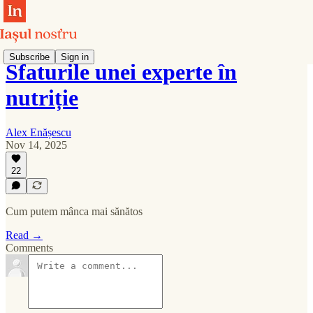
Subscribe
Sign in
Sfaturile unei experte în
nutriție
Alex Enășescu
Nov 14, 2025
22
Cum putem mânca mai sănătos
Read →
Comments