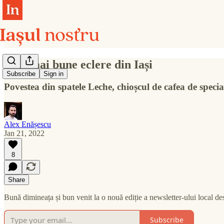
Cele mai bune eclere din Iași
Subscribe
Sign in
Povestea din spatele Leche, chioșcul de cafea de spec
Alex Enășescu
Jan 21, 2022
8
Share
Bună dimineața și bun venit la o nouă ediție a newsletter-ului local des
Subscribe