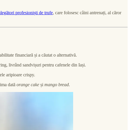
legători profesioniști de trufe
, care folosesc câini antrenați, al căror
litate financiară și a căutat o alternativă.
ering, livrând sandvișuri pentru cafenele din Iași.
ele aripioare crispy.
prima dată
orange cake
și
mango bread
.