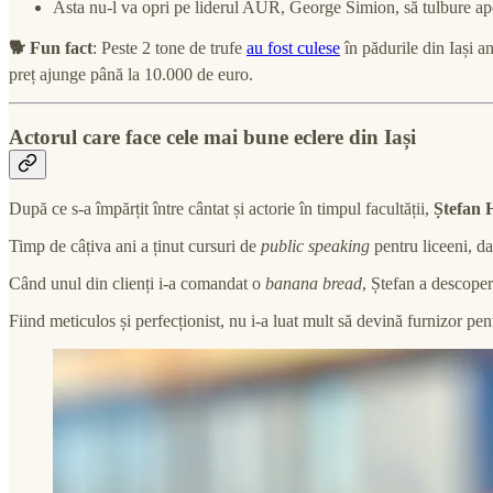
Asta nu-l va opri pe liderul AUR, George Simion, să tulbure ap
🐕 Fun fact
: Peste 2 tone de trufe
au fost culese
în pădurile din Iași an
preț ajunge până la 10.000 de euro.
Actorul care face cele mai bune eclere din Iași
După ce s-a împărțit între cântat și actorie în timpul facultății,
Ștefan 
Timp de câțiva ani a ținut cursuri de
public speaking
pentru liceeni, dar
Când unul din clienți i-a comandat o
banana bread
, Ștefan a descoperi
Fiind meticulos și perfecționist, nu i-a luat mult să devină furnizor pe