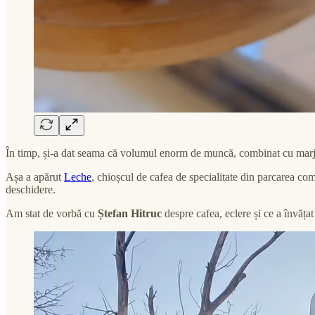
În timp, și-a dat seama că volumul enorm de muncă, combinat cu marjele 
Așa a apărut
Leche
, chioșcul de cafea de specialitate din parcarea c
deschidere.
Am stat de vorbă cu
Ștefan Hitruc
despre cafea, eclere și ce a învăța