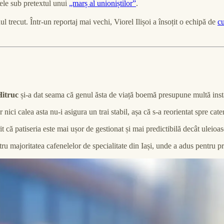
ele sub pretextul unui
„marș al unioniștilor”
.
ul trecut. Într-un reportaj mai vechi, Viorel Ilișoi a însoțit o echipă de
cu
Hitruc
și-a dat seama că genul ăsta de viață boemă presupune multă instabi
 nici calea asta nu-i asigura un trai stabil, așa că s-a reorientat spre cat
t că patiseria este mai ușor de gestionat și mai predictibilă decât uleioas
ntru majoritatea cafenelelor de specialitate din Iași, unde a adus pentru 