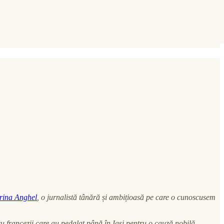
Irina Anghel
, o jurnalistă tânără și ambițioasă pe care o cunoscusem
u francezii care au pedalat până în Iași pentru o cauză nobilă.