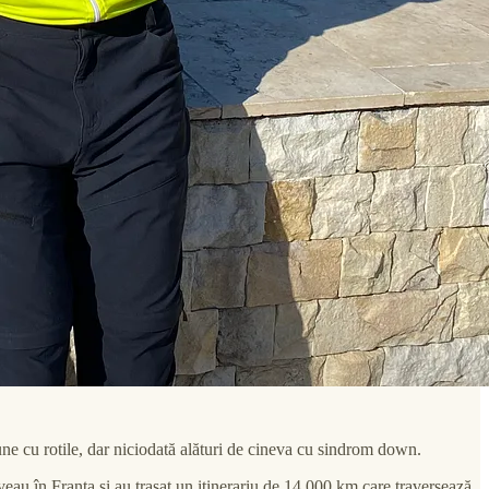
ne cu rotile, dar niciodată alături de cineva cu sindrom down.
eau în Franța și au trasat un itinerariu de 14.000 km care traversează