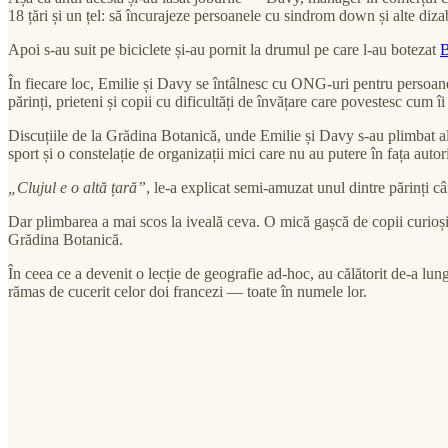
18 țări și un țel: să încurajeze persoanele cu sindrom down și alte dizabi
Apoi s-au suit pe biciclete și-au pornit la drumul pe care l-au botezat
În fiecare loc, Emilie și Davy se întâlnesc cu ONG-uri pentru persoane 
părinți, prieteni și copii cu dificultăți de învățare care povestesc cum î
Discuțiile de la Grădina Botanică, unde Emilie și Davy s-au plimbat alăt
sport și o constelație de organizații mici care nu au putere în fața autori
„Clujul e o altă țară”
, le-a explicat semi-amuzat unul dintre părinți c
Dar plimbarea a mai scos la iveală ceva. O mică gașcă de copii curioși
Grădina Botanică.
În ceea ce a devenit o lecție de geografie ad-hoc, au călătorit de-a lu
rămas de cucerit celor doi francezi — toate în numele lor.