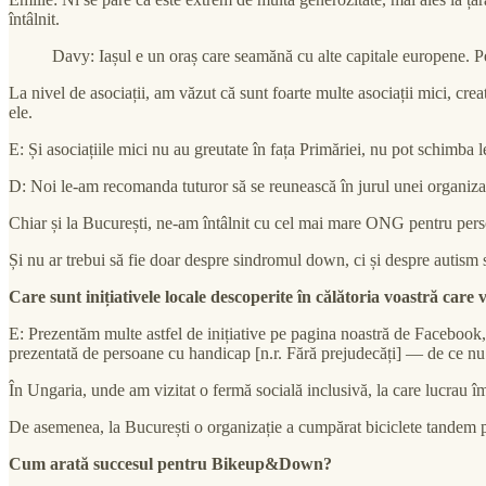
întâlnit.
Davy: Iașul e un oraș care seamănă cu alte capitale europene. Pe
La nivel de asociații, am văzut că sunt foarte multe asociații mici, creat
ele.
E: Și asociațiile mici nu au greutate în fața Primăriei, nu pot schimba l
D: Noi le-am recomanda tuturor să se reunească în jurul unei organizați
Chiar și la București, ne-am întâlnit cu cel mai mare ONG pentru perso
Și nu ar trebui să fie doar despre sindromul down, ci și despre autism 
Care sunt inițiativele locale descoperite în călătoria voastră car
E: Prezentăm multe astfel de inițiative pe pagina noastră de Facebook,
prezentată de persoane cu handicap [n.r. Fără prejudecăți] — de ce nu s-
În Ungaria, unde am vizitat o fermă socială inclusivă, la care lucrau î
De asemenea, la București o organizație a cumpărat biciclete tandem p
Cum arată succesul pentru Bikeup&Down?