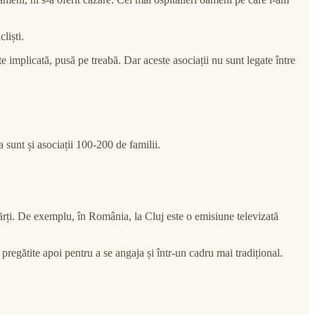
liști.
te implicată, pusă pe treabă. Dar aceste asociații nu sunt legate între
sunt și asociații 100-200 de familii.
ărți. De exemplu, în România, la Cluj este o emisiune televizată
regătite apoi pentru a se angaja și într-un cadru mai tradițional.