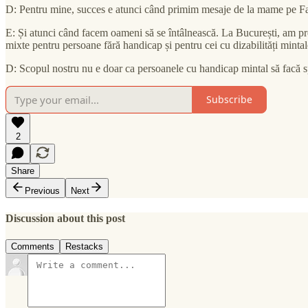
D: Pentru mine, succes e atunci când primim mesaje de la mame pe F
E: Și atunci când facem oameni să se întâlnească. La București, am pr
mixte pentru persoane fără handicap și pentru cei cu dizabilități mintal
D: Scopul nostru nu e doar ca persoanele cu handicap mintal să facă sp
Subscribe
2
Share
Previous
Next
Discussion about this post
Comments
Restacks