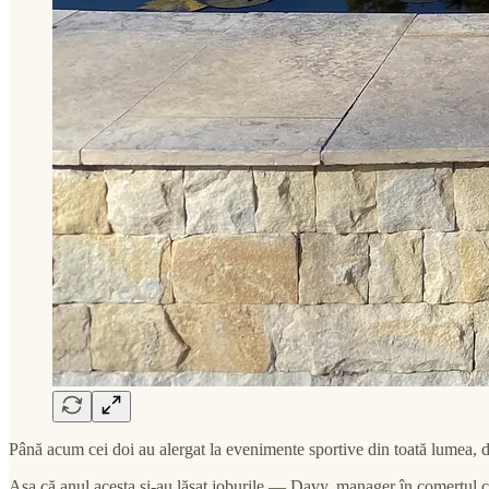
Până acum cei doi au alergat la evenimente sportive din toată lumea, d
Așa că anul acesta și-au lăsat joburile — Davy, manager în comerțul cu 