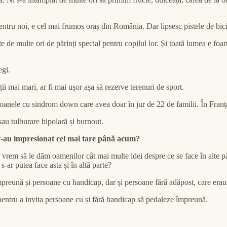
ntru noi, e cel mai frumos oraș din România. Dar lipsesc pistele de bicic
e de multe ori de părinți special pentru copilul lor. Și toată lumea e foar
egi.
i mai mari, ar fi mai ușor așa să rezerve terenuri de sport.
anele cu sindrom down care avea doar în jur de 22 de familii. În Franța 
sau tulburare bipolară și burnout.
e v-au impresionat cel mai tare până acum?
 vrem să le dăm oamenilor cât mai multe idei despre ce se face în alte p
ar putea face asta și în altă parte?
mpreună și persoane cu handicap, dar și persoane fără adăpost, care erau p
entru a invita persoane cu și fără handicap să pedaleze împreună.