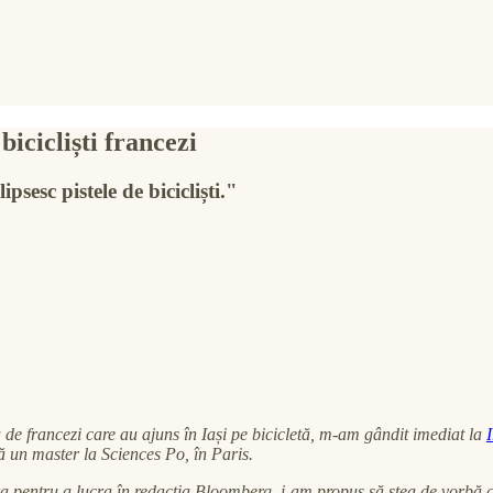
icicliști francezi
sesc pistele de bicicliști."
de francezi care au ajuns în Iași pe bicicletă, m-am gândit imediat la
ă un master la Sciences Po, în Paris.
a pentru a lucra în redacția Bloomberg, i-am propus să stea de vorbă c