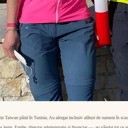
in Taiwan până în Tunisia. Au alergat inclusiv alături de oameni în scau
lemn, Emilie, director administrativ și financiar —, au vândut tot ce av