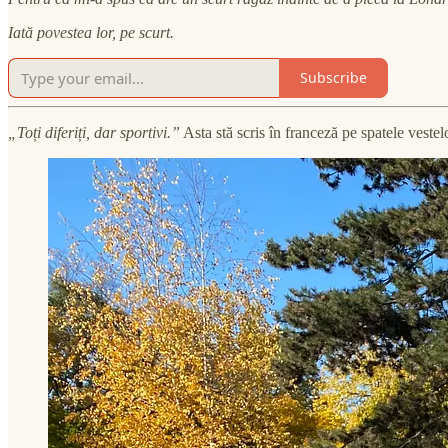
Iată povestea lor, pe scurt.
Subscribe
„Toți diferiți, dar sportivi.”
Asta stă scris în franceză pe spatele veste