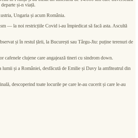
 departe și-n viață.
n Austria, Ungaria și acum România.
m — la noi restricțiile Covid i-au împiedicat să facă asta. Ascultă
ervat și în restul țării, la București sau Târgu-Jiu: puține terenuri de
 unor cafenele clujene care angajează tineri cu sindrom down.
a lumii și a României, desfăcută de Emilie și Davy la amfiteatrul din
ală, descoperind toate locurile pe care le-au cucerit și care le-au