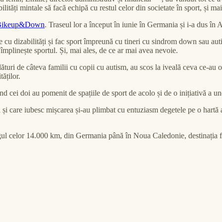
lități mintale să facă echipă cu restul celor din societate în sport, și mai
Bikeup&Down
. Traseul lor a început în iunie în Germania și i-a dus î
cu dizabilități și fac sport împreună cu tineri cu sindrom down sau autis
i împlinește sportul. Și, mai ales, de ce ar mai avea nevoie.
uri de câteva familii cu copii cu autism, au scos la iveală ceva ce-au obs
tăților.
ând cei doi au pomenit de spațiile de sport de acolo și de o inițiativă a
 și care iubesc mișcarea și-au plimbat cu entuziasm degetele pe o hartă 
ngul celor 14.000 km, din Germania până în Noua Caledonie, destinația fin