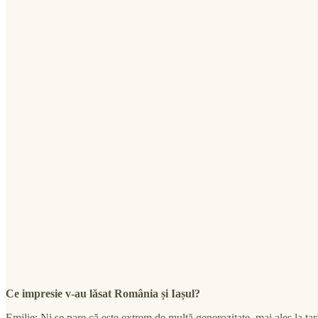
Ce impresie v-au lăsat România și Iașul?
Emilie: Ni se pare că este extrem de multă generozitate, mai ales la țar