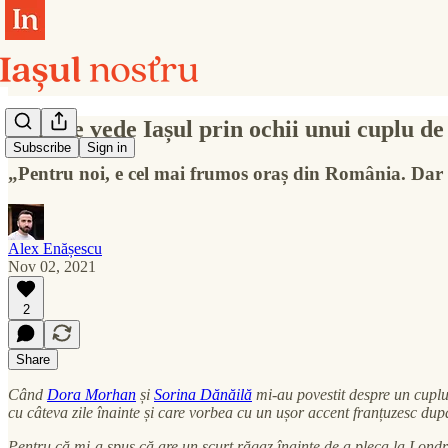
Cum se vede Iașul prin ochii unui cuplu de b
Subscribe
Sign in
„Pentru noi, e cel mai frumos oraș din România. Dar lip
Alex Enășescu
Nov 02, 2021
2
Share
Când
Dora Morhan
și
Sorina Dănăilă
mi-au povestit despre un cuplu 
cu câteva zile înainte și care vorbea cu un ușor accent franțuzesc dup
Pentru că mi-a spus că are un scurt răgaz înainte de a pleca la Londr