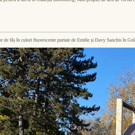
lor de fâș în culori fluorescente purtate de Emilie și Davy Sanchis în G