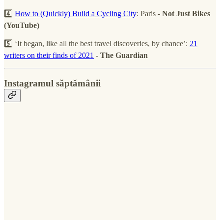
4️⃣
How to (Quickly) Build a Cycling City
: Paris -
Not Just Bikes
(YouTube)
5️⃣ ‘It began, like all the best travel discoveries, by chance’:
21
writers on their finds of 2021
-
The Guardian
Instagramul săptămânii