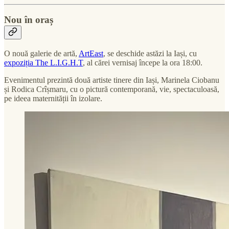
Nou în oraș
O nouă galerie de artă,
ArtEast
, se deschide astăzi la Iași, cu
expoziția The L.I.G.H.T
, al cărei vernisaj începe la ora 18:00.
Evenimentul prezintă două artiste tinere din Iași, Marinela Ciobanu
și Rodica Crîșmaru, cu o pictură contemporană, vie, spectaculoasă,
pe ideea maternității în izolare.