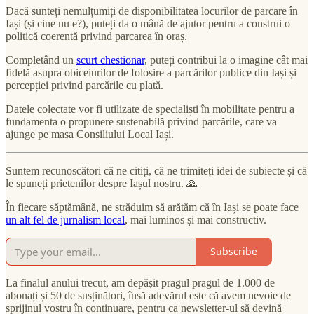
Dacă sunteți nemulțumiți de disponibilitatea locurilor de parcare în
Iași (și cine nu e?), puteți da o mână de ajutor pentru a construi o
politică coerentă privind parcarea în oraș.
Completând un
scurt chestionar
, puteți contribui la o imagine cât mai
fidelă asupra obiceiurilor de folosire a parcărilor publice din Iași și
percepției privind parcările cu plată.
Datele colectate vor fi utilizate de specialiști în mobilitate pentru a
fundamenta o propunere sustenabilă privind parcările, care va
ajunge pe masa Consiliului Local Iași.
Suntem recunoscători că ne citiți, că ne trimiteți idei de subiecte și că
le spuneți prietenilor despre Iașul nostru. 🙏
În fiecare săptămână, ne străduim să arătăm că în Iași se poate face
un alt fel de jurnalism local
, mai luminos și mai constructiv.
Subscribe
La finalul anului trecut, am depășit pragul pragul de 1.000 de
abonați și 50 de susținători, însă adevărul este că avem nevoie de
sprijinul vostru în continuare, pentru ca newsletter-ul să devină