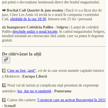
pot primi o decorațiune luminoasă direct din bradul magazinului.
🎺 Recital Cali Quartet & jam session
| Dacă vi s-a făcut dor de
jazz, Chez Les Amis vă invită la o seară în compania cvartetului
Cali,
sâmbătă de la ora 18:30
. Intrarea este 25 lei / persoană
🍰
Inaugurare Cofetăria Palibo - Selgros
| Lanțul de cofetării
Palibo
deschide astăzi o nouă locație
, în cadrul magazinului Selgros,
lansând totodată un cheesecake fără zahăr, care va putea fi degustat
gratuit.
De citit/văzut la alții
1️⃣
Cine au fost „iașii”
, cei de la care avem numele capitalei istorice
a Moldovei -
Europa Liberă
2️⃣ Noul val de turism și complicata nișă premium de experiențe
autentice:
lux, dar nu și opulență
-
Panorama
3️⃣ Culese din cartiere:
5 proiecte care au activat Bucureștiul în 2021
-
Scena9