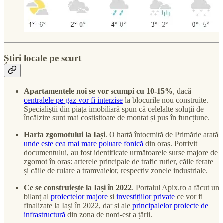
Știri locale pe scurt
Apartamentele noi se vor scumpi cu 10-15%
, dacă
centralele pe gaz vor fi interzise
la blocurile nou construite.
Specialiștii din piața imobiliară spun că celelalte soluții de
încălzire sunt mai costisitoare de montat și pus în funcțiune.
Harta zgomotului la Iași
. O hartă întocmită de Primărie arată
unde este cea mai mare poluare fonică
din oraș. Potrivit
documentului, au fost identificate următoarele surse majore de
zgomot în oraș: arterele principale de trafic rutier, căile ferate
și căile de rulare a tramvaielor, respectiv zonele industriale.
Ce se construiește la Iași în 2022
. Portalul Apix.ro a făcut un
bilanț al
proiectelor majore
și
investițiilor private
ce vor fi
finalizate la Iași în 2022, dar și ale
principalelor proiecte de
infrastructură
din zona de nord-est a țării.