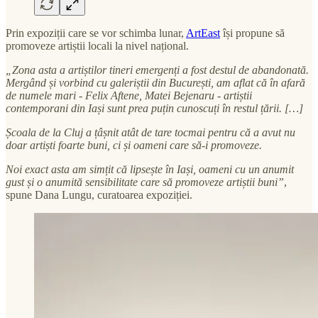
Prin expoziții care se vor schimba lunar,
ArtEast
își propune să
promoveze artiștii locali la nivel național.
„Zona asta a artiștilor tineri emergenți a fost destul de abandonată.
Mergând și vorbind cu galeriștii din București, am aflat că în afară
de numele mari - Felix Aftene, Matei Bejenaru - artiștii
contemporani din Iași sunt prea puțin cunoscuți în restul țării. […]
Școala de la Cluj a țâșnit atât de tare tocmai pentru că a avut nu
doar artiști foarte buni, ci și oameni care să-i promoveze.
Noi exact asta am simțit că lipsește în Iași, oameni cu un anumit
gust și o anumită sensibilitate care să promoveze artiștii buni”
,
spune Dana Lungu, curatoarea expoziției.