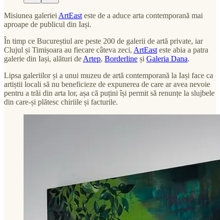
Misiunea galeriei
ArtEast
este de a aduce arta contemporană mai
aproape de publicul din Iași.
În timp ce Bucureștiul are peste 200 de galerii de artă private, iar
Clujul și Timișoara au fiecare câteva zeci,
ArtEast
este abia a patra
galerie din Iași, alături de
Artep
,
Borderline
și
Galeria Dana
.
Lipsa galeriilor și a unui muzeu de artă contemporană la Iași face ca
artiștii locali să nu beneficieze de expunerea de care ar avea nevoie
pentru a trăi din arta lor, așa că puțini își permit să renunțe la slujbele
din care-și plătesc chiriile și facturile.