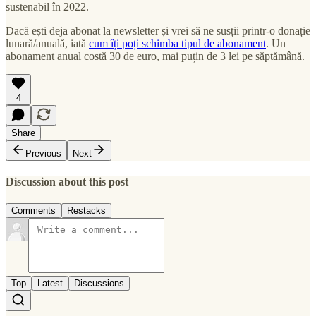
sustenabil în 2022.
Dacă ești deja abonat la newsletter și vrei să ne susții printr-o donație
lunară/anuală, iată
cum îți poți schimba tipul de abonament
. Un
abonament anual costă 30 de euro, mai puțin de 3 lei pe săptămână.
4
Share
Previous
Next
Discussion about this post
Comments
Restacks
Top
Latest
Discussions