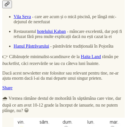
Vila Seva
- care are acum și o mică piscină, pe lângă mic-
dejunul de nerefuzat
Restaurantul
hotelului Kaban
- mâncare excelentă, dar poți fi
refuzat fără prea multe explicații dacă nu ești cazat la ei
Hanul Păstrăvarului
- păstrăvărie tradițională în Pojorâta
👉 Căbănuțele minimalist-scandinave de la
Haita Land
rămân pe
bucketlist
, căci rezervările se iau cu câteva luni înainte.
Dacă acest newsletter este folositor sau relevant pentru tine, ne-ar
ajuta enorm dacă l-ai da mai departe unui singur prieten.
Share
🌧 Vremea rămâne destul de mohorâtă în săptămâna care vine, dar
după ce am avut 10-12 grade la început de ianuarie, nu ne putem
plânge, nu? 😀