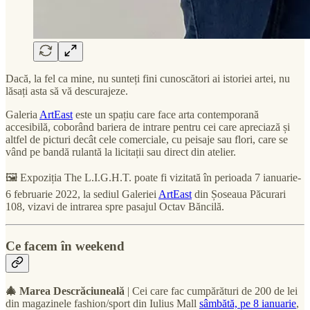
Dacă, la fel ca mine, nu sunteți fini cunoscători ai istoriei artei, nu
lăsați asta să vă descurajeze.
Galeria
ArtEast
este un spațiu care face arta contemporană
accesibilă, coborând bariera de intrare pentru cei care apreciază și
altfel de picturi decât cele comerciale, cu peisaje sau flori, care se
vând pe bandă rulantă la licitații sau direct din atelier.
🖼 Expoziția The L.I.G.H.T. poate fi vizitată în perioada 7 ianuarie-
6 februarie 2022, la sediul Galeriei
ArtEast
din Șoseaua Păcurari
108, vizavi de intrarea spre pasajul Octav Băncilă.
Ce facem în weekend
🎄 Marea Descrăciuneală
| Cei care fac cumpărături de 200 de lei
din magazinele fashion/sport din Iulius Mall
sâmbătă, pe 8 ianuarie
,