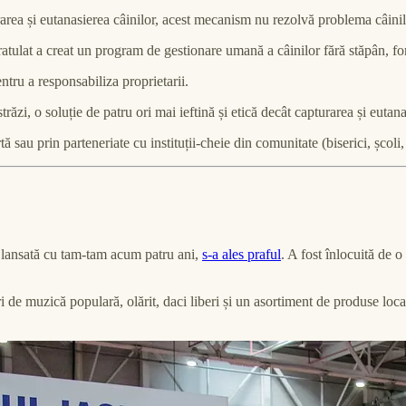
rarea și eutanasierea câinilor, acest mecanism nu rezolvă problema câinil
tulat a creat un program de gestionare umană a câinilor fără stăpân, for
tru a responsabiliza proprietarii.
străzi, o soluție de patru ori mai ieftină și etică decât capturarea și euta
sau prin parteneriate cu instituții-cheie din comunitate (biserici, școli, 
i, lansată cu tam-tam acum patru ani,
s-a ales praful
. A fost înlocuită de 
ri de muzică populară, olărit, daci liberi și un asortiment de produse lo