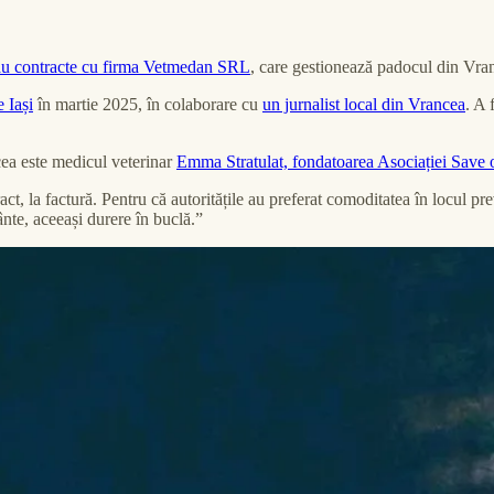
au contracte cu firma ​​Vetmedan SRL
, care gestionează padocul din Vra
 Iași
în martie 2025, în colaborare cu
un jurnalist local din Vrancea
. A 
cea este medicul veterinar
Emma Stratulat, fondatoarea Asociației Save
ct, la factură. Pentru că autoritățile au preferat comoditatea în locul prev
rânte, aceeași durere în buclă.”