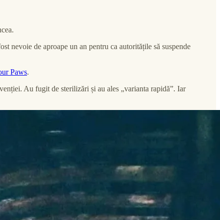
ncea.
fost nevoie de aproape un an pentru ca autoritățile să suspende
 our Paws
.
enției. Au fugit de sterilizări și au ales „varianta rapidă”. Iar