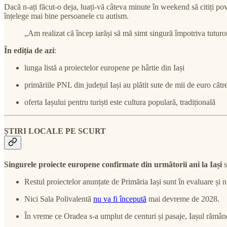
Dacă n-ați făcut-o deja, luați-vă câteva minute în weekend să citiți 
înțelege mai bine persoanele cu autism.
„Am realizat că încep iarăși să mă simt singură împotriva tuturo
În ediția de azi
:
lunga listă a proiectelor europene pe hârtie din Iași
primăriile PNL din județul Iași au plătit sute de mii de euro că
oferta Iașului pentru turiști este cultura populară, tradițională
ȘTIRI LOCALE PE SCURT
Singurele proiecte europene confirmate din următorii ani la Iași
s
Restul proiectelor anunțate de Primăria Iași sunt în evaluare și n
Nici Sala Polivalentă
nu va fi începută
mai devreme de 2028.
În vreme ce Oradea s-a umplut de centuri și pasaje, Iașul rămân