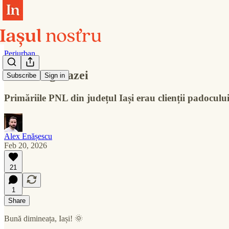
Periurban
Padocul groazei
Subscribe
Sign in
Primăriile PNL din județul Iași erau clienții padoculu
Alex Enășescu
Feb 20, 2026
21
1
Share
Bună dimineața, Iași! 🌞