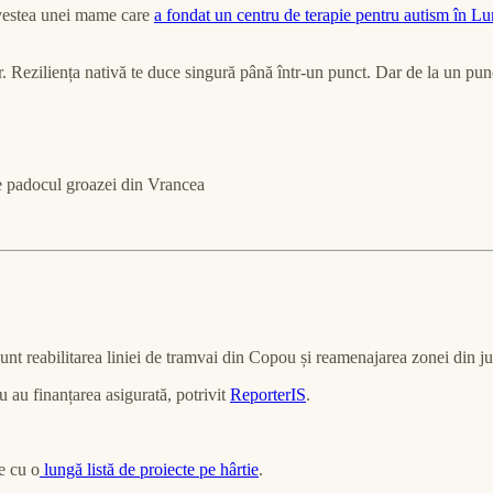
povestea unei mame care
a fondat un centru de terapie pentru autism în Lu
r. Reziliența nativă te duce singură până într-un punct. Dar de la un pun
tre padocul groazei din Vrancea
unt reabilitarea liniei de tramvai din Copou și reamenajarea zonei din ju
u au finanțarea asigurată, potrivit
ReporterIS
.
e cu o
lungă listă de proiecte pe hârtie
.