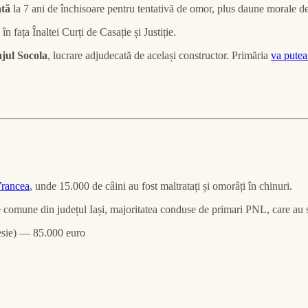
ată
la 7 ani de închisoare pentru tentativă de omor, plus daune morale de
în fața Înaltei Curți de Casație și Justiție.
ajul Socola
, lucrare adjudecată de același constructor. Primăria
va pute
Vrancea
, unde 15.000 de câini au fost maltratați și omorâți în chinuri.
lte comune din județul Iași, majoritatea conduse de primari PNL, care au 
esie) — 85.000 euro