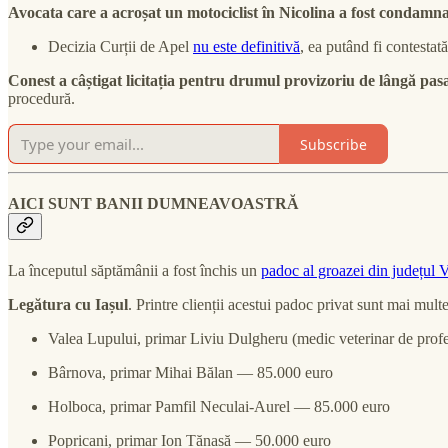
Avocata care a acroșat un motociclist în Nicolina a fost condamn
Decizia Curții de Apel
nu este definitivă
, ea putând fi contestată 
Conest a câștigat licitația pentru drumul provizoriu de lângă pas
procedură.
Subscribe
AICI SUNT BANII DUMNEAVOASTRĂ
La începutul săptămânii a fost închis un
padoc al groazei din județul 
Legătura cu Iașul
. Printre clienții acestui padoc privat sunt mai mu
Valea Lupului, primar Liviu Dulgheru (medic veterinar de prof
Bârnova, primar Mihai Bălan — 85.000 euro
Holboca, primar Pamfil Neculai‑Aurel — 85.000 euro
Popricani, primar Ion Tănasă — 50.000 euro