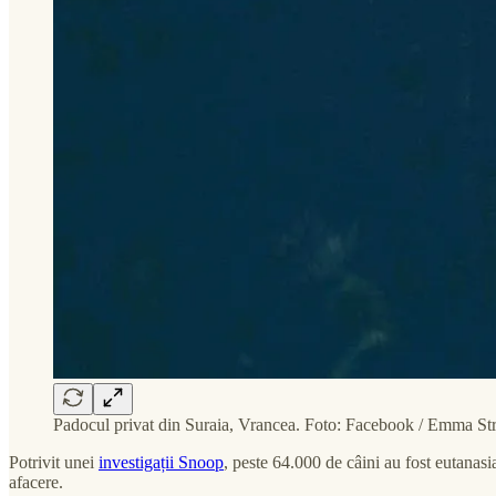
Padocul privat din Suraia, Vrancea. Foto: Facebook / Emma Str
Potrivit unei
investigații Snoop
, peste 64.000 de câini au fost eutanasia
afacere.