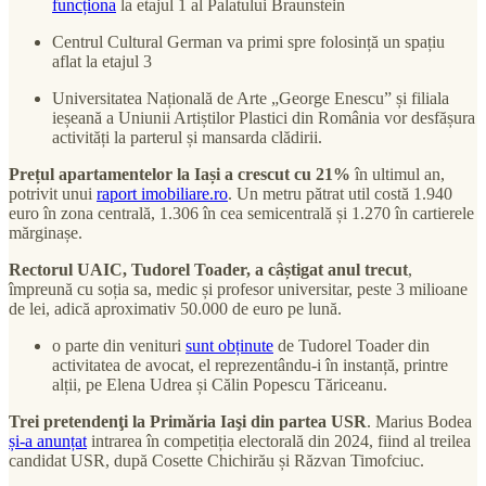
funcționa
la etajul 1 al Palatului Braunstein
Centrul Cultural German va primi spre folosință un spațiu
aflat la etajul 3
Universitatea Națională de Arte „George Enescu” și filiala
ieșeană a Uniunii Artiștilor Plastici din România vor desfășura
activități la parterul și mansarda clădirii.
Prețul apartamentelor la Iași a crescut cu 21%
în ultimul an,
potrivit unui
raport imobiliare.ro
. Un metru pătrat util costă 1.940
euro în zona centrală, 1.306 în cea semicentrală și 1.270 în cartierele
mărginașe.
Rectorul UAIC, Tudorel Toader, a câștigat anul trecut
,
împreună cu soția sa, medic și profesor universitar, peste 3 milioane
de lei, adică aproximativ 50.000 de euro pe lună.
o parte din venituri
sunt obținute
de Tudorel Toader din
activitatea de avocat, el reprezentându-i în instanță, printre
alții, pe Elena Udrea și Călin Popescu Tăriceanu.
Trei pretendenţi la Primăria Iaşi din partea USR
. Marius Bodea
și-a anunțat
intrarea în competiția electorală din 2024, fiind al treilea
candidat USR, după Cosette Chichirău și Răzvan Timofciuc.