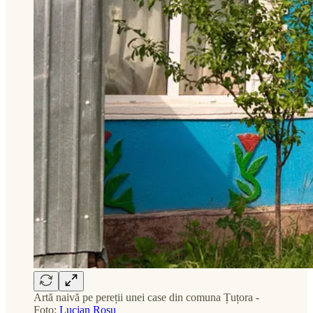
Artă naivă pe pereții unei case din comuna Țuțora -
Foto:
Lucian Roșu