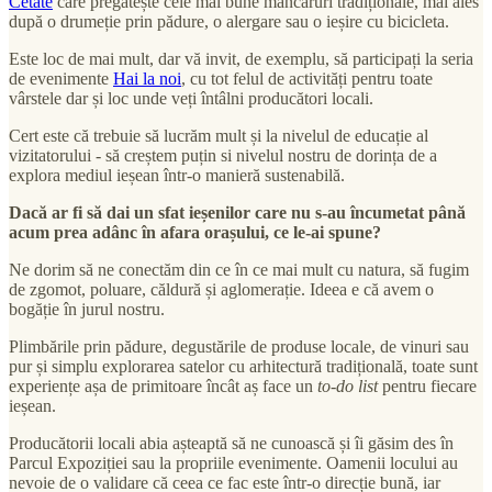
Cetate
care pregătește cele mai bune mâncăruri tradiționale, mai ales
după o drumeție prin pădure, o alergare sau o ieșire cu bicicleta.
Este loc de mai mult, dar vă invit, de exemplu, să participați la seria
de evenimente
Hai la noi
, cu tot felul de activități pentru toate
vârstele dar și loc unde veți întâlni producători locali.
Cert este că trebuie să lucrăm mult și la nivelul de educație al
vizitatorului - să creștem puțin si nivelul nostru de dorința de a
explora mediul ieșean într-o manieră sustenabilă.
Dacă ar fi să dai un sfat ieșenilor care nu s-au încumetat până
acum prea adânc în afara orașului, ce le-ai spune?
Ne dorim să ne conectăm din ce în ce mai mult cu natura, să fugim
de zgomot, poluare, căldură și aglomerație. Ideea e că avem o
bogăție în jurul nostru.
Plimbările prin pădure, degustările de produse locale, de vinuri sau
pur și simplu explorarea satelor cu arhitectură tradițională, toate sunt
experiențe așa de primitoare încât aș face un
to-do list
pentru fiecare
ieșean.
Producătorii locali abia așteaptă să ne cunoască și îi găsim des în
Parcul Expoziției sau la propriile evenimente. Oamenii locului au
nevoie de o validare că ceea ce fac este într-o direcție bună, iar