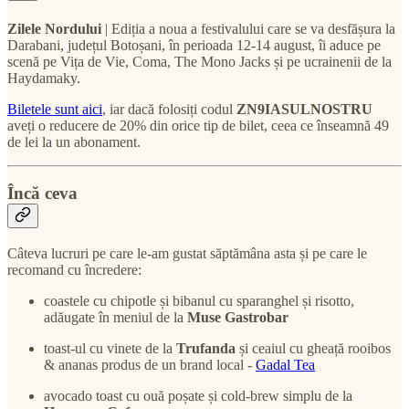
Zilele Nordului
| Ediția a noua a festivalului care se va desfășura la
Darabani, județul Botoșani, în perioada 12-14 august, îi aduce pe
scenă pe Vița de Vie, Coma, The Mono Jacks și pe ucrainenii de la
Haydamaky.
Biletele sunt aici
, iar dacă folosiți codul
ZN9IASULNOSTRU
aveți o reducere de 20% din orice tip de bilet, ceea ce înseamnă 49
de lei la un abonament.
Încă ceva
Câteva lucruri pe care le-am gustat săptămâna asta și pe care le
recomand cu încredere:
coastele cu chipotle și bibanul cu sparanghel și risotto,
adăugate în meniul de la
Muse Gastrobar
toast-ul cu vinete de la
Trufanda
și ceaiul cu gheață rooibos
& ananas produs de un brand local -
Gadal Tea
avocado toast cu ouă poșate și cold-brew simplu de la