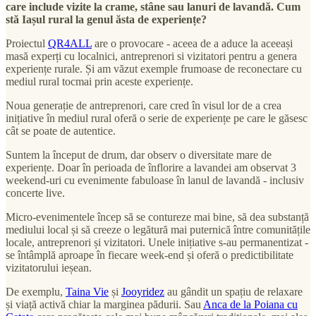
care include vizite la crame, stâne sau lanuri de lavandă. Cum
stă Iașul rural la genul ăsta de experiențe?
Proiectul
QR4ALL
are o provocare - aceea de a aduce la aceeași
masă experți cu localnici, antreprenori si vizitatori pentru a genera
experiențe rurale. Și am văzut exemple frumoase de reconectare cu
mediul rural tocmai prin aceste experiențe.
Noua generație de antreprenori, care cred în visul lor de a crea
inițiative în mediul rural oferă o serie de experiențe pe care le găsesc
cât se poate de autentice.
Suntem la început de drum, dar observ o diversitate mare de
experiențe. Doar în perioada de înflorire a lavandei am observat 3
weekend-uri cu evenimente fabuloase în lanul de lavandă - inclusiv
concerte live.
Micro-evenimentele încep să se contureze mai bine, să dea substanță
mediului local și să creeze o legătură mai puternică între comunitățile
locale, antreprenori și vizitatori. Unele inițiative s-au permanentizat -
se întâmplă aproape în fiecare week-end și oferă o predictibilitate
vizitatorului ieșean.
De exemplu,
Taina Vie
și
Jooyridez
au gândit un spațiu de relaxare
și viață activă chiar la marginea pădurii. Sau
Anca de la Poiana cu