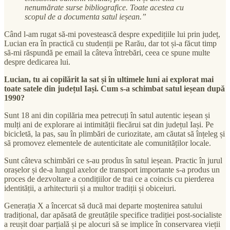
nenumărate surse bibliografice. Toate acestea cu
scopul de a documenta satul ieșean.”
Când l-am rugat să-mi povestească despre expedițiile lui prin județ,
Lucian era în practică cu studenții pe Rarău, dar tot și-a făcut timp
să-mi răspundă pe email la câteva întrebări, ceea ce spune multe
despre dedicarea lui.
Lucian, tu ai copilărit la sat și în ultimele luni ai explorat mai
toate satele din județul Iași. Cum s-a schimbat satul ieșean după
1990?
Sunt 18 ani din copilăria mea petrecuți în satul autentic ieșean și
mulți ani de explorare ai intimității fiecărui sat din județul Iași. Pe
bicicletă, la pas, sau în plimbări de curiozitate, am căutat să înțeleg și
să promovez elementele de autenticitate ale comunităților locale.
Sunt câteva schimbări ce s-au produs în satul ieșean. Practic în jurul
orașelor și de-a lungul axelor de transport importante s-a produs un
proces de dezvoltare a condițiilor de trai ce a coincis cu pierderea
identității, a arhitecturii și a multor tradiții și obiceiuri.
Generația X a încercat să ducă mai departe moștenirea satului
tradițional, dar apăsată de greutățile specifice tradiției post-socialiste
a reușit doar parțială și pe alocuri să se implice în conservarea vieții