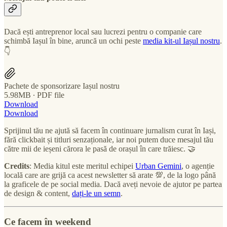
Dacă ești antreprenor local sau lucrezi pentru o companie care
schimbă Iașul în bine, aruncă un ochi peste
media kit-ul Iașul nostru
.
👇
Pachete de sponsorizare Iașul nostru
5.98MB ∙ PDF file
Download
Download
Sprijinul tău ne ajută să facem în continuare jurnalism curat în Iași,
fără clickbait și titluri senzaționale, iar noi putem duce mesajul tău
către mii de ieșeni cărora le pasă de orașul în care trăiesc. 🤝
Credits
: Media kitul este meritul echipei
Urban Gemini
, o agenție
locală care are grijă ca acest newsletter să arate 💯, de la logo până
la graficele de pe social media. Dacă aveți nevoie de ajutor pe partea
de design & content,
dați-le un semn
.
Ce facem în weekend