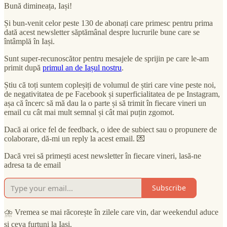
Bună dimineața, Iași!
Și bun-venit celor peste 130 de abonați care primesc pentru prima
dată acest newsletter săptămânal despre lucrurile bune care se
întâmplă în Iași.
Sunt super-recunoscător pentru mesajele de sprijin pe care le-am
primit după
primul an de Iașul nostru
.
Știu că toți suntem copleșiți de volumul de știri care vine peste noi,
de negativitatea de pe Facebook și superficialitatea de pe Instagram,
așa că încerc să mă dau la o parte și să trimit în fiecare vineri un
email cu cât mai mult semnal și cât mai puțin zgomot.
Dacă ai orice fel de feedback, o idee de subiect sau o propunere de
colaborare, dă-mi un reply la acest email. 💌
Dacă vrei să primești acest newsletter în fiecare vineri, lasă-ne
adresa ta de email
Subscribe
⛈ Vremea se mai răcorește în zilele care vin, dar weekendul aduce
și ceva furtuni la Iași.