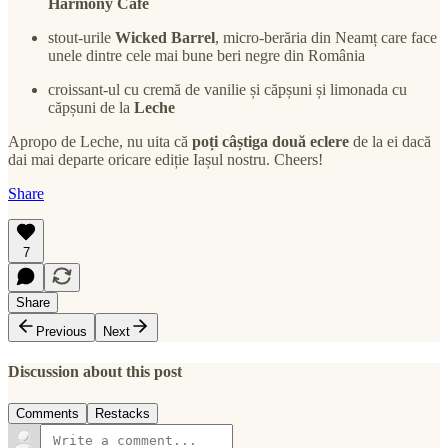
Harmony Cafe
stout-urile
Wicked Barrel
, micro-berăria din Neamț care face
unele dintre cele mai bune beri negre din România
croissant-ul cu cremă de vanilie și căpșuni și limonada cu
căpșuni de la
Leche
Apropo de Leche, nu uita că
poți câștiga două eclere
de la ei dacă
dai mai departe oricare ediție Iașul nostru. Cheers!
Share
7
Share
Previous
Next
Discussion about this post
Comments
Restacks