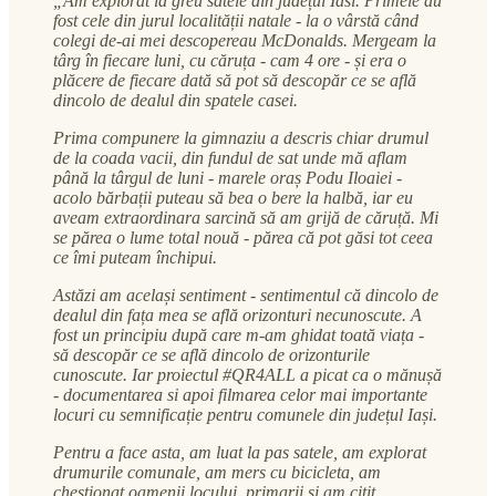
„Am explorat la greu satele din județul Iasi. Primele au
fost cele din jurul localității natale - la o vârstă când
colegi de-ai mei descopereau McDonalds. Mergeam la
târg în fiecare luni, cu căruța - cam 4 ore - și era o
plăcere de fiecare dată să pot să descopăr ce se află
dincolo de dealul din spatele casei.
Prima compunere la gimnaziu a descris chiar drumul
de la coada vacii, din fundul de sat unde mă aflam
până la târgul de luni - marele oraș Podu Iloaiei -
acolo bărbații puteau să bea o bere la halbă, iar eu
aveam extraordinara sarcină să am grijă de căruță. Mi
se părea o lume total nouă - părea că pot găsi tot ceea
ce îmi puteam închipui.
Astăzi am același sentiment - sentimentul că dincolo de
dealul din fața mea se află orizonturi necunoscute. A
fost un principiu după care m-am ghidat toată viața -
să descopăr ce se află dincolo de orizonturile
cunoscute. Iar proiectul #QR4ALL a picat ca o mănușă
- documentarea si apoi filmarea celor mai importante
locuri cu semnificație pentru comunele din județul Iași.
Pentru a face asta, am luat la pas satele, am explorat
drumurile comunale, am mers cu bicicleta, am
chestionat oamenii locului, primarii și am citit