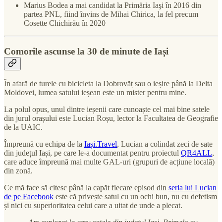
Marius Bodea a mai candidat la Primăria Iaşi în 2016 din
partea PNL, fiind învins de Mihai Chirica, la fel precum
Cosette Chichirău în 2020
Comorile ascunse la 30 de minute de Iași
În afară de turele cu bicicleta la Dobrovăț sau o ieșire până la Delta
Moldovei, lumea satului ieșean este un mister pentru mine.
La polul opus, unul dintre ieșenii care cunoaște cel mai bine satele
din jurul orașului este Lucian Roșu, lector la Facultatea de Geografie
de la UAIC.
Împreună cu echipa de la
Iași.Travel
, Lucian a colindat zeci de sate
din județul Iași, pe care le-a documentat pentru proiectul
QR4ALL
,
care aduce împreună mai multe GAL-uri (grupuri de acțiune locală)
din zonă.
Ce mă face să citesc până la capăt fiecare episod din
seria lui Lucian
de pe Facebook
este că privește satul cu un ochi bun, nu cu defetism
și nici cu superioritatea celui care a uitat de unde a plecat.