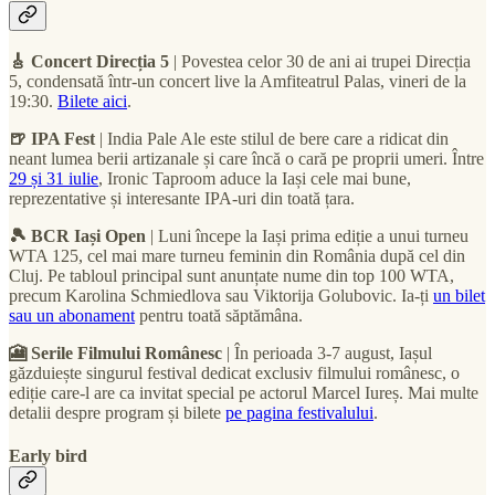
🎸 Concert Direcția 5
| Povestea celor 30 de ani ai trupei Direcția
5, condensată într-un concert live la Amfiteatrul Palas, vineri de la
19:30.
Bilete aici
.
🍺 IPA Fest
| India Pale Ale este stilul de bere care a ridicat din
neant lumea berii artizanale și care încă o cară pe proprii umeri. Între
29 și 31 iulie
, Ironic Taproom aduce la Iași cele mai bune,
reprezentative și interesante IPA-uri din toată țara.
🎾 BCR Iași Open
| Luni începe la Iași prima ediție a unui turneu
WTA 125, cel mai mare turneu feminin din România după cel din
Cluj. Pe tabloul principal sunt anunțate nume din top 100 WTA,
precum Karolina Schmiedlova sau Viktorija Golubovic. Ia-ți
un bilet
sau un abonament
pentru toată săptămâna.
🎦 Serile Filmului Românesc
| În perioada 3-7 august, Iașul
găzduiește singurul festival dedicat exclusiv filmului românesc, o
ediție care-l are ca invitat special pe actorul Marcel Iureș. Mai multe
detalii despre program și bilete
pe pagina festivalului
.
Early bird