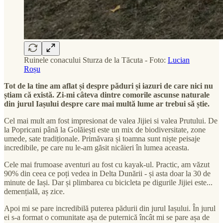
Ruinele conacului Sturza de la Tăcuta - Foto:
Lucian
Roșu
Tot de la tine am aflat și despre păduri și iazuri de care nici nu
știam că există. Zi-mi câteva dintre comorile ascunse naturale
din jurul Iașului despre care mai multă lume ar trebui să știe.
Cel mai mult am fost impresionat de valea Jijiei si valea Prutului. De
la Popricani până la Golăiești este un mix de biodiversitate, zone
umede, sate tradiționale. Primăvara și toamna sunt niște peisaje
incredibile, pe care nu le-am găsit nicăieri în lumea aceasta.
Cele mai frumoase aventuri au fost cu kayak-ul. Practic, am văzut
90% din ceea ce poți vedea in Delta Dunării - și asta doar la 30 de
minute de Iași. Dar și plimbarea cu bicicleta pe digurile Jijiei este...
demențială, aș zice.
Apoi mi se pare incredibilă puterea pădurii din jurul Iașului. În jurul
ei s-a format o comunitate așa de puternică încât mi se pare așa de