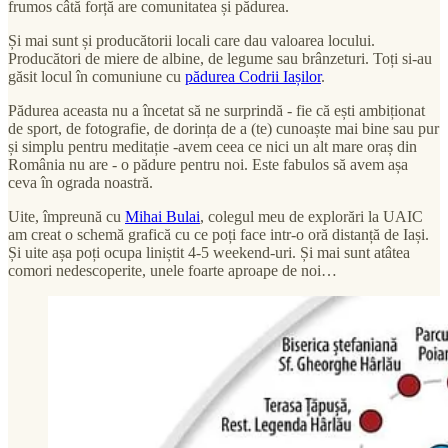
frumos câtă forță are comunitatea și pădurea.
Și mai sunt și producătorii locali care dau valoarea locului.
Producători de miere de albine, de legume sau brânzeturi. Toți si-au
găsit locul în comuniune cu
pădurea Codrii Iașilor
.
Pădurea aceasta nu a încetat să ne surprindă - fie că ești ambiționat
de sport, de fotografie, de dorința de a (te) cunoaște mai bine sau pur
și simplu pentru meditație -avem ceea ce nici un alt mare oraș din
România nu are - o pădure pentru noi. Este fabulos să avem așa
ceva în ograda noastră.
Uite, împreună cu
Mihai Bulai
, colegul meu de explorări la UAIC
am creat o schemă grafică cu ce poți face intr-o oră distanță de Iași.
Și uite așa poți ocupa liniștit 4-5 weekend-uri. Și mai sunt atâtea
comori nedescoperite, unele foarte aproape de noi…