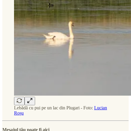
Lebădă cu pui pe un lac din Plugari - Foto:
Lucian
Roșu
Mesajul tău poate fi aici