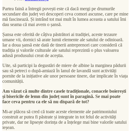
Partea faină a întregii povești este că dacă mergi pe drumurile
secundare din județ vei descoperi ceva comori ascunse, care pe mine
mă fascinează. Și intrând tot mai mult în lumea aceasta a satului îmi
dau seama că mai avem o șansă.
Șansa este oferită de câțiva păstrători ai tradiției, aceste tezaure
umane vii, dornici să arate lumii elemente ale satului de odinioară.
Iar a doua șansă este dată de tinerii antreprenori care consideră că
tradiția și valorile culturale ale satului reprezintă o plus valoarea
adusă produsului creat de aceștia.
Uite, să participi la degustări de miere de albine la marginea pădurii
sau să petreci o după-amiază în lanul de lavandă sunt activități
pornite de la inițiative ale unor persoane tinere, dar implicate în viața
comunității.
Am văzut că multe dintre casele tradiționale, conacele boierești
și bisericile de lemn din județ sunt în paragină. Se mai poate
face ceva pentru ca ele să nu dispară de tot?
Mi-ar plăcea să cred că toate aceste elemente ale patrimoniului
construit ar putea fi păstrate și integrate in tot felul de activități
private, dar ne lipsește dorința de a înțelege mai bine valorile satului
ieșean.