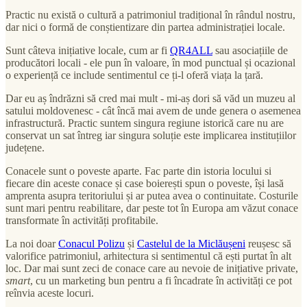
Practic nu există o cultură a patrimoniul tradițional în rândul nostru,
dar nici o formă de conștientizare din partea administrației locale.
Sunt câteva inițiative locale, cum ar fi
QR4ALL
sau asociațiile de
producători locali - ele pun în valoare, în mod punctual și ocazional
o experiență ce include sentimentul ce ți-l oferă viața la țară.
Dar eu aș îndrăzni să cred mai mult - mi-aș dori să văd un muzeu al
satului moldovenesc - cât încă mai avem de unde genera o asemenea
infrastructură. Practic suntem singura regiune istorică care nu are
conservat un sat întreg iar singura soluție este implicarea instituțiilor
județene.
Conacele sunt o poveste aparte. Fac parte din istoria locului si
fiecare din aceste conace și case boierești spun o poveste, își lasă
amprenta asupra teritoriului și ar putea avea o continuitate. Costurile
sunt mari pentru reabilitare, dar peste tot în Europa am văzut conace
transformate în activități profitabile.
La noi doar
Conacul Polizu
și
Castelul de la Miclăușeni
reușesc să
valorifice patrimoniul, arhitectura si sentimentul că ești purtat în alt
loc. Dar mai sunt zeci de conace care au nevoie de inițiative private,
smart
, cu un marketing bun pentru a fi încadrate în activități ce pot
reînvia aceste locuri.