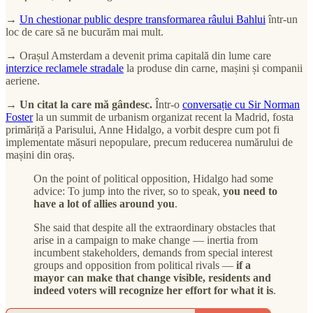
→
Un chestionar public despre transformarea râului Bahlui
într-un
loc de care să ne bucurăm mai mult.
→ Orașul Amsterdam a devenit prima capitală din lume care
interzice reclamele stradale
la produse din carne, mașini și companii
aeriene.
→
Un citat la care mă gândesc.
Într-o
conversație cu Sir Norman
Foster
la un summit de urbanism organizat recent la Madrid, fosta
primăriță a Parisului, Anne Hidalgo, a vorbit despre cum pot fi
implementate măsuri nepopulare, precum reducerea numărului de
mașini din oraș.
On the point of political opposition, Hidalgo had some
advice: To jump into the river, so to speak,
you need to
have a lot of allies around you
.
She said that despite all the extraordinary obstacles that
arise in a campaign to make change — inertia from
incumbent stakeholders, demands from special interest
groups and opposition from political rivals —
if a
mayor can make that change visible, residents and
indeed voters will recognize her effort for what it is
.