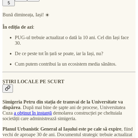
5
Bună dimineața, Iași! ☀️
În ediția de azi
:
PUG-ul trebuie actualizat o dată la 10 ani. Cel din Iași face
30.
De ce peste tot în țară se poate, iar la Iași, nu?
Cum putem contribui la un ecosistem media sănătos.
ȘTIRI LOCALE PE SCURT
Simigeria Petru din stația de tramvai de la Universitate va
dispărea
. După mai bine de șapte ani de procese, Universitatea
Cuza
a obținut în instanță
demolarea construcției pe cheltuiala
societății care administrează simigeria.
Planul Urbanistic General al Iașului este pe cale să expire
, fiind
vechi de aproape 30 de ani. Documentul strategic trebuie actualizat