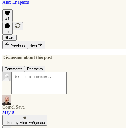
Alex Enășescu
41
5
Share
Previous
Next
Discussion about this post
Comments
Restacks
Cornel Sava
May 8
Liked by Alex Enășescu