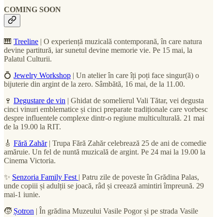
COMING SOON
🎹
Treeline
| O experiență muzicală contemporană, în care natura
devine partitură, iar sunetul devine memorie vie. Pe 15 mai, la
Palatul Culturii.
💍
Jewelry Workshop
| Un atelier în care îți poți face singur(ă) o
bijuterie din argint de la zero. Sâmbătă, 16 mai, de la 11.00.
🍷
Degustare de vin
| Ghidat de somelierul Vali Tătar, vei degusta
cinci vinuri emblematice și cinci preparate tradiționale care vorbesc
despre influentele complexe dintr-o regiune multiculturală. 21 mai
de la 19.00 la RIT.
🎸
Fără Zahăr
| Trupa Fără Zahăr celebrează 25 de ani de comedie
amăruie. Un fel de nuntă muzicală de argint. Pe 24 mai la 19.00 la
Cinema Victoria.
✨
Senzoria Family Fest
| Patru zile de poveste în Grădina Palas,
unde copiii și adulții se joacă, râd și creează amintiri împreună. 29
mai-1 iunie.
🧒
Șotron
| În grădina Muzeului Vasile Pogor și pe strada Vasile