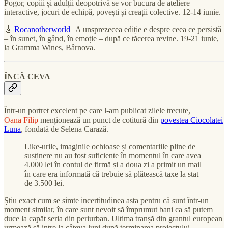
Pogor, copiii și adulții deopotrivă se vor bucura de ateliere
interactive, jocuri de echipă, povești și creații colective. 12-14 iunie.
🎸
Rocanotherworld
| A unsprezecea ediție e despre ceea ce persistă
– în sunet, în gând, în emoție – după ce tăcerea revine. 19-21 iunie,
la Gramma Wines, Bârnova.
ÎNCĂ CEVA
Într-un portret excelent pe care l-am publicat zilele trecute,
Oana Filip
menționează un punct de cotitură din
povestea Ciocolatei
Luna
, fondată de Selena Carază.
Like-urile, imaginile ochioase și comentariile pline de
susținere nu au fost suficiente în momentul în care avea
4.000 lei în contul de firmă și a doua zi a primit un mail
în care era informată că trebuie să plătească taxe la stat
de 3.500 lei.
Știu exact cum se simte incertitudinea asta pentru că sunt într-un
moment similar, în care sunt nevoit să împrumut bani ca să putem
duce la capăt seria din periurban. Ultima tranșă din grantul european
urmează să intre la câteva luni după terminarea proiectului.