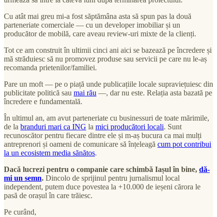
Cu atât mai greu mi-a fost săptămâna asta să spun pas la două
parteneriate comerciale — cu un developer imobiliar și un
producător de mobilă, care aveau review-uri mixte de la clienți.
Tot ce am construit în ultimii cinci ani aici se bazează pe încredere și
mă străduiesc să nu promovez produse sau servicii pe care nu le-aș
recomanda prietenilor/familiei.
Pare un moft — pe o piață unde publicațiile locale supraviețuiesc din
publicitate politică sau
mai rău
—, dar nu este. Relația asta bazată pe
încredere e fundamentală.
În ultimul an, am avut parteneriate cu businessuri de toate mărimile,
de la
branduri mari ca ING
la
mici producători locali
. Sunt
recunoscător pentru fiecare dintre ele și m-aș bucura ca mai mulți
antreprenori și oameni de comunicare să înțeleagă
cum pot contribui
la un ecosistem media sănătos
.
Dacă lucrezi pentru o companie care schimbă Iașul în bine,
dă-
mi un semn
.
Dincolo de sprijinul pentru jurnalismul local
independent, putem duce povestea la +10.000 de ieșeni cărora le
pasă de orașul în care trăiesc.
Pe curând,