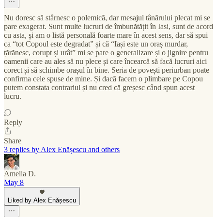
Nu doresc să stârnesc o polemică, dar mesajul tânărului plecat mi se
pare exagerat. Sunt multe lucruri de îmbunătățit în Iasi, sunt de acord
cu asta, și am o listă personală foarte mare în acest sens, dar să spui
ca “tot Copoul este degradat” și că “Iași este un oraș murdar,
țărănesc, corupt și urât” mi se pare o generalizare și o jignire pentru
oamenii care au ales să nu plece și care încearcă să facă lucruri aici
corect și să schimbe orașul în bine. Seria de povești periurban poate
confirma cele spuse de mine. Și dacă facem o plimbare pe Copou
putem constata contrariul și nu cred că greșesc când spun acest
lucru.
Reply
Share
3 replies by Alex Enășescu and others
Amelia D.
May 8
Liked by Alex Enășescu