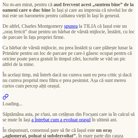
Nu m-am mirat, pentru că
aud frecvent acest „suntem bine” de la
oameni care o duc bine
în Iași și care au impresia că nivelul lor de
trai este un barometru pentru calitatea vieții în Iași în general.
De altfel, Charles Montgomery
spunea
la TILIA că Iașul este un
„oraș fericit” doar pentru un bărbat de vârstă mijlocie, înstărit, cu loc
de parcare în fața propriei firme.
Ca bărbat de vârstă mijlocie, nu prea înstărit și care plătește lunar la
Primărie pentru un loc de parcare pe care-l găsesc ocupat pentru că
oricine poate parca gratuit în timpul zilei, lucrurile se văd un pic
altfel de la mine.
În același timp, mă întreb dacă nu cumva sunt eu prea critic și dacă
nu cumva propriul meu filtru e prea pesimist. Așa că sunt mereu
curios cum percep alții orașul.
Loading...
Săptămâna asta, pe r/iasi, un cetățean din Focșani care ia în calcul să
se mute în Iași
a întrebat cum a evoluat orașul
în ultimii ani.
În răspunsuri, consensul pare să fie că Iașul este
un oraș
„aglomerat, poluat și subdezvoltat”
, în mare parte din cauza