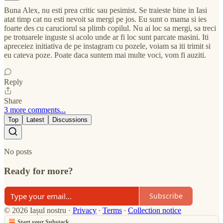
Buna Alex, nu esti prea critic sau pesimist. Se traieste bine in Iasi
atat timp cat nu esti nevoit sa mergi pe jos. Eu sunt o mama si ies
foarte des cu caruciorul sa plimb copilul. Nu ai loc sa mergi, sa treci
pe trotuarele inguste si acolo unde ar fi loc sunt parcate masini. Iti
apreceiez initiativa de pe instagram cu pozele, voiam sa iti trimit si
eu cateva poze. Poate daca suntem mai multe voci, vom fi auziti.
Reply
Share
3 more comments...
Top
Latest
Discussions
No posts
Ready for more?
Subscribe
© 2026 Iașul nostru
·
Privacy
∙
Terms
∙
Collection notice
Start your Substack