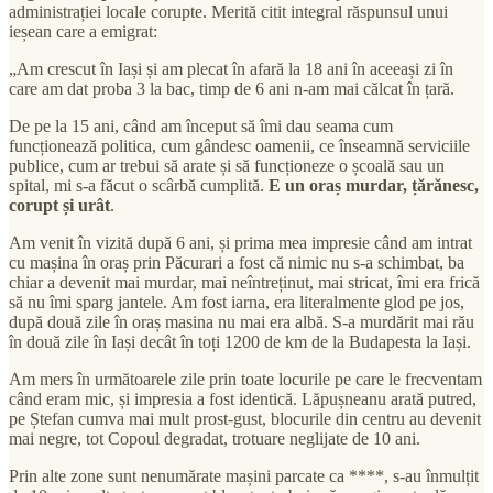
administrației locale corupte. Merită citit integral răspunsul unui
ieșean care a emigrat:
„Am crescut în Iași și am plecat în afară la 18 ani în aceeași zi în
care am dat proba 3 la bac, timp de 6 ani n-am mai călcat în țară.
De pe la 15 ani, când am început să îmi dau seama cum
funcționează politica, cum gândesc oamenii, ce înseamnă serviciile
publice, cum ar trebui să arate și să funcționeze o școală sau un
spital, mi s-a făcut o scârbă cumplită.
E un oraș murdar, țărănesc,
corupt și urât
.
Am venit în vizită după 6 ani, și prima mea impresie când am intrat
cu mașina în oraș prin Păcurari a fost că nimic nu s-a schimbat, ba
chiar a devenit mai murdar, mai neîntreținut, mai stricat, îmi era frică
să nu îmi sparg jantele. Am fost iarna, era literalmente glod pe jos,
după două zile în oraș masina nu mai era albă. S-a murdărit mai rău
în două zile în Iași decât în toți 1200 de km de la Budapesta la Iași.
Am mers în următoarele zile prin toate locurile pe care le frecventam
când eram mic, și impresia a fost identică. Lăpușneanu arată putred,
pe Ștefan cumva mai mult prost-gust, blocurile din centru au devenit
mai negre, tot Copoul degradat, trotuare neglijate de 10 ani.
Prin alte zone sunt nenumărate mașini parcate ca ****, s-au înmulțit