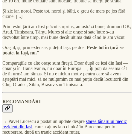
de 10 ori, multe trotuare sunt blocate, trebuie să mergi pe stradă.
Și zic iar, noroi. Peste tot, noroi și bălți, e greu de mers pe jos fără
cizme. [...]
Prin restul țării am fost plăcut surprins, autostrăzi bune, drumuri OK,
Arad, Timișoara, Târgu Mureș și alte orașe și sate între s-au
dezvoltat între timp, mai bune decât ultima dată când le-am văzut.
Orașul, și, prin extensie, județul Iași, pe dos.
Peste tot în țară se
poate, la Iași, nu.
”
Comparațiile cu alte orașe sunt firești. Doar după ce ieși din Iași —
chiar și în Transilvania, nu doar în Europa —, îți poți da seama cât
de în urmă am rămas. Și nu e niciun motiv pentru care să avem
așteptări mai mici, să ne mulțumim cu mai puțin decât locuitorii din
Cluj, Oradea, Sibiu, Brașov sau Timișoara.
RECOMANDĂRI
→ Pavel Lucescu a postat un update despre
starea tânărului medic
rezident din Iași
, care a ajuns la o clinică în Barcelona pentru
recuperare, după un tragic accident rutier.