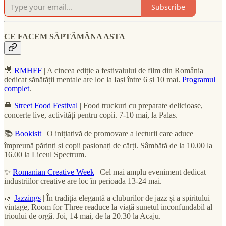
Subscribe
CE FACEM SĂPTĂMÂNA ASTA
🎥
RMHFF
| A cincea ediție a festivalului de film din România
dedicat sănătății mentale are loc la Iași între 6 și 10 mai.
Programul
complet
.
🍔
Street Food Festival
| Food truckuri cu preparate delicioase,
concerte live, activități pentru copii. 7-10 mai, la Palas.
📚
Bookisit
| O inițiativă de promovare a lecturii care aduce
împreună părinți și copii pasionați de cărți. Sâmbătă de la 10.00 la
16.00 la Liceul Spectrum.
✨
Romanian Creative Week
| Cel mai amplu eveniment dedicat
industriilor creative are loc în perioada 13-24 mai.
🎷
Jazzings
| În tradiția elegantă a cluburilor de jazz și a spiritului
vintage, Room for Three readuce la viață sunetul inconfundabil al
trioului de orgă. Joi, 14 mai, de la 20.30 la Acaju.