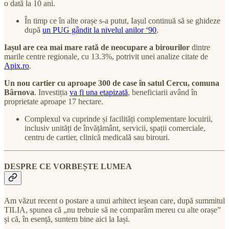
o dată la 10 ani.
În timp ce în alte orașe s-a putut, Iașul continuă să se ghideze
după
un PUG gândit la nivelul anilor ‘90
.
Iașul are cea mai mare rată de neocupare a birourilor
dintre
marile centre regionale, cu 13.3%, potrivit unei analize citate de
Apix.ro
.
Un nou cartier cu aproape 300 de case în satul Cercu, comuna
Bârnova
. Investiția
va fi una etapizată
, beneficiarii având în
proprietate aproape 17 hectare.
Complexul va cuprinde și facilități complementare locuirii,
inclusiv unități de învățământ, servicii, spații comerciale,
centru de cartier, clinică medicală sau birouri.
DESPRE CE VORBEȘTE LUMEA
Am văzut recent o postare a unui arhitect ieșean care, după summitul
TILIA, spunea că „nu trebuie să ne comparăm mereu cu alte orașe”
și că, în esență, suntem bine aici la Iași.